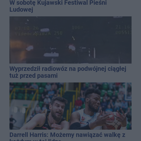
W sobotę Kujawski Festiwal Pieśni
Ludowej
Wyprzedził radiowóz na podwójnej ciągłej
tuż przed pasami
Darrell Harris: Możemy nawiązać walkę z