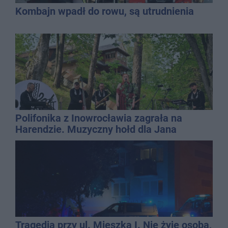
Kombajn wpadł do rowu, są utrudnienia
Polifonika z Inowrocławia zagrała na
Harendzie. Muzyczny hołd dla Jana
Kasprowicza
Tragedia przy ul. Mieszka I. Nie żyje osoba,