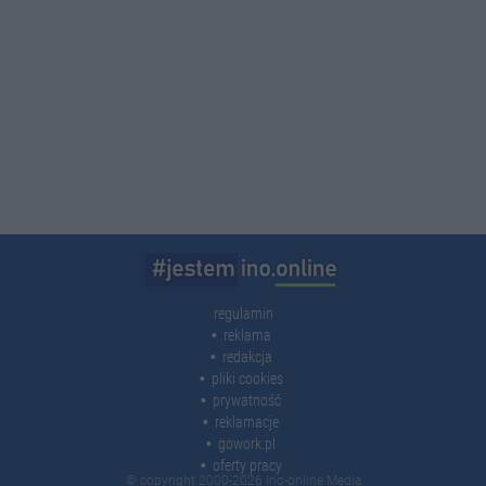
regulamin
reklama
redakcja
pliki cookies
prywatność
reklamacje
gowork.pl
oferty pracy
© copyright 2000-2026 Ino-online Media