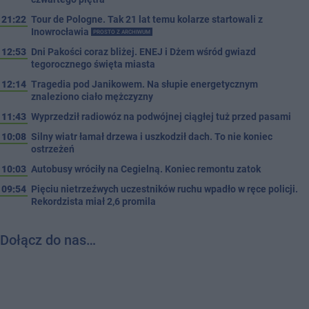
21:22
Tour de Pologne. Tak 21 lat temu kolarze startowali z
Inowrocławia
PROSTO Z ARCHIWUM
12:53
Dni Pakości coraz bliżej. ENEJ i Dżem wśród gwiazd
tegorocznego święta miasta
12:14
Tragedia pod Janikowem. Na słupie energetycznym
znaleziono ciało mężczyzny
11:43
Wyprzedził radiowóz na podwójnej ciągłej tuż przed pasami
10:08
Silny wiatr łamał drzewa i uszkodził dach. To nie koniec
ostrzeżeń
10:03
Autobusy wróciły na Cegielną. Koniec remontu zatok
09:54
Pięciu nietrzeźwych uczestników ruchu wpadło w ręce policji.
Rekordzista miał 2,6 promila
Dołącz do nas…