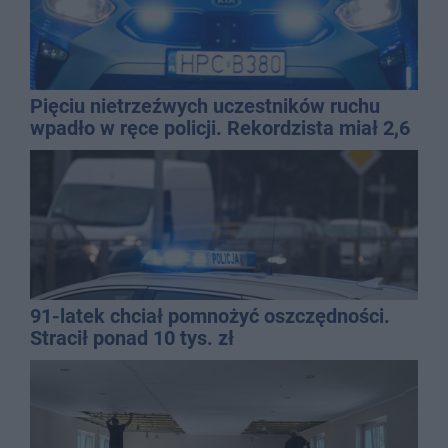
Pięciu nietrzeźwych uczestników ruchu
wpadło w ręce policji. Rekordzista miał 2,6
promila
91-latek chciał pomnożyć oszczędności.
Stracił ponad 10 tys. zł