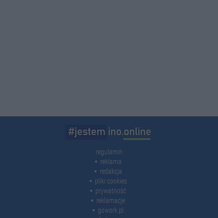
regulamin
reklama
redakcja
pliki cookies
prywatność
reklamacje
gowork.pl