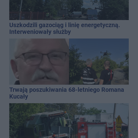
Uszkodzili gazociąg i linię energetyczną.
Interweniowały służby
Trwają poszukiwania 68-letniego Romana
Kucały