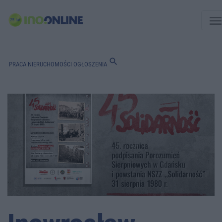
men
search
PRACA
NIERUCHOMOŚCI
OGŁOSZENIA