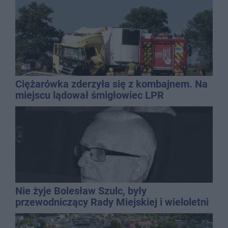
Ciężarówka zderzyła się z kombajnem. Na
miejscu lądował śmigłowiec LPR
Nie żyje Bolesław Szulc, były
przewodniczący Rady Miejskiej i wieloletni
dyrektor SP 14