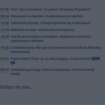
07:00
Test: Opel Grandland. Co potrafi dzisiejszy flagowiec?
20:44
Potrącenie na Rąbinie. Poszkodowany w szpitalu
17:36
Tak brzmią Kujawy. 15 kapel spotkało się w Solankach
11:16
Mikrobus w rowie. Utrudnienia na krajówce
10:34
Tak źle jest z wodą w Solankach. Wyłączono fontannę i
zaplanowano dolewkę
10:25
Z żałobnej karty. Nie żyje były przewodniczący Rady Miejskiej
Inowrocławia
09:01
Powiat wyda 75 tys. zł. na salę sesyjną. Co się zmieni?
TYLKO U
NAS
08-07
Uszkodzili gazociąg i linię energetyczną. Interweniowały
służby
Dołącz do nas…