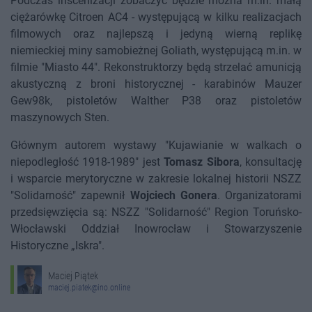
Podczas inscenizacji zobaczyć będzie można m.in. małą
ciężarówkę Citroen AC4 - występującą w kilku realizacjach
filmowych oraz najlepszą i jedyną wierną replikę
niemieckiej miny samobieżnej Goliath, występującą m.in. w
filmie "Miasto 44". Rekonstruktorzy będą strzelać amunicją
akustyczną z broni historycznej - karabinów Mauzer
Gew98k, pistoletów Walther P38 oraz pistoletów
maszynowych Sten.
Głównym autorem wystawy "Kujawianie w walkach o
niepodległość 1918-1989" jest
Tomasz Sibora
, konsultację
i wsparcie merytoryczne w zakresie lokalnej historii NSZZ
"Solidarność" zapewnił
Wojciech Gonera
. Organizatorami
przedsięwzięcia są: NSZZ "Solidarność" Region Toruńsko-
Włocławski Oddział Inowrocław i Stowarzyszenie
Historyczne „Iskra".
Maciej Piątek
maciej.piatek@ino.online