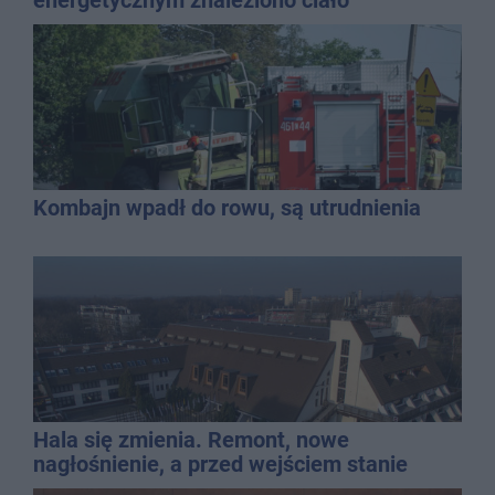
mężczyzny
Kombajn wpadł do rowu, są utrudnienia
Hala się zmienia. Remont, nowe
nagłośnienie, a przed wejściem stanie
QEMETICA ARENA