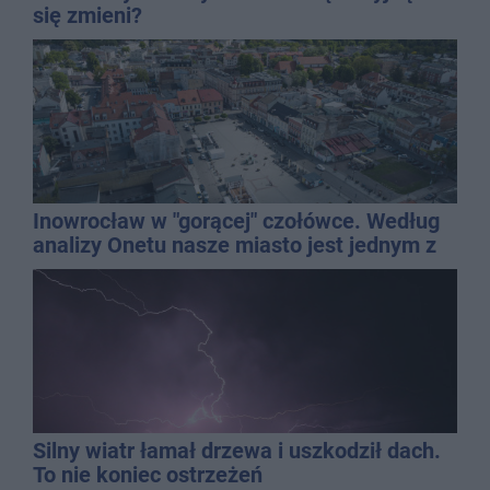
się zmieni?
Inowrocław w "gorącej" czołówce. Według
analizy Onetu nasze miasto jest jednym z
najbardziej narażonych na upały
Silny wiatr łamał drzewa i uszkodził dach.
To nie koniec ostrzeżeń