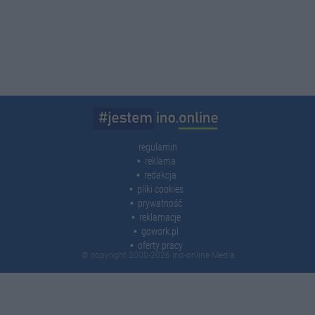
regulamin
reklama
redakcja
pliki cookies
prywatność
reklamacje
gowork.pl
oferty pracy
© copyright 2000-2026 Ino-online Media