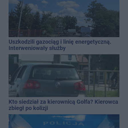
Uszkodzili gazociąg i linię energetyczną.
Interweniowały służby
Kto siedział za kierownicą Golfa? Kierowca
zbiegł po kolizji