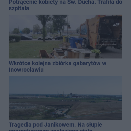
Potrącenie kobiety na Św. Ducha. Trafiła do
szpitala
Wkrótce kolejna zbiórka gabarytów w
Inowrocławiu
Tragedia pod Janikowem. Na słupie
energetycznym znaleziono ciało