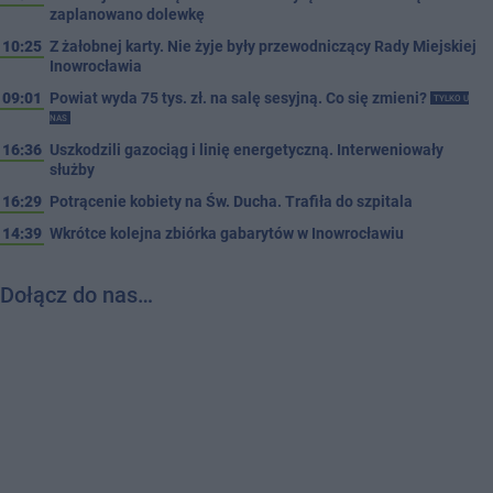
zaplanowano dolewkę
10:25
Z żałobnej karty. Nie żyje były przewodniczący Rady Miejskiej
Inowrocławia
09:01
Powiat wyda 75 tys. zł. na salę sesyjną. Co się zmieni?
TYLKO U
NAS
16:36
Uszkodzili gazociąg i linię energetyczną. Interweniowały
służby
16:29
Potrącenie kobiety na Św. Ducha. Trafiła do szpitala
14:39
Wkrótce kolejna zbiórka gabarytów w Inowrocławiu
Dołącz do nas…