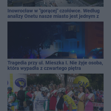
Inowrocław w "gorącej" czołówce. Według
analizy Onetu nasze miasto jest jednym z
najbardziej narażonych na upały
Tragedia przy ul. Mieszka I. Nie żyje osoba,
która wypadła z czwartego piętra