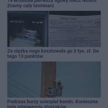
19 września pierwszy ligowy mecz Noteci.
Znamy cały terminarz
Za ciężka noga kosztowała go 3 tys. zł. Do
tego 13 punktów
Podczas burzy ucierpiał komin. Konieczna
była interwencja strażaków