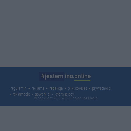
regulamin
reklama
redakcja
pliki cookies
prywatność
reklamacje
gowork.pl
oferty pracy
© copyright 2000-2026 Ino-online Media