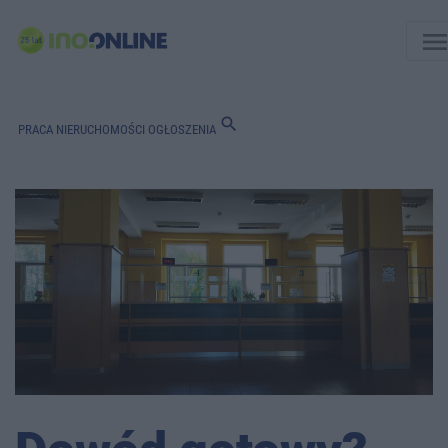
men
search
PRACA
NIERUCHOMOŚCI
OGŁOSZENIA