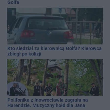
Golfa
Kto siedział za kierownicą Golfa? Kierowca
zbiegł po kolizji
Polifonika z Inowrocławia zagrała na
Harendzie. Muzyczny hołd dla Jana