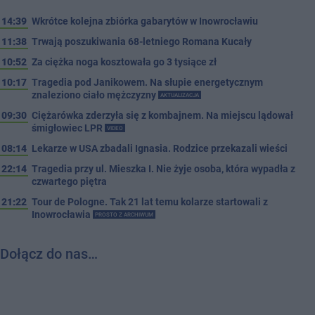
14:39
Wkrótce kolejna zbiórka gabarytów w Inowrocławiu
11:38
Trwają poszukiwania 68-letniego Romana Kucały
10:52
Za ciężka noga kosztowała go 3 tysiące zł
10:17
Tragedia pod Janikowem. Na słupie energetycznym
znaleziono ciało mężczyzny
AKTUALIZACJA
09:30
Ciężarówka zderzyła się z kombajnem. Na miejscu lądował
śmigłowiec LPR
VIDEO
08:14
Lekarze w USA zbadali Ignasia. Rodzice przekazali wieści
22:14
Tragedia przy ul. Mieszka I. Nie żyje osoba, która wypadła z
czwartego piętra
21:22
Tour de Pologne. Tak 21 lat temu kolarze startowali z
Inowrocławia
PROSTO Z ARCHIWUM
Dołącz do nas…