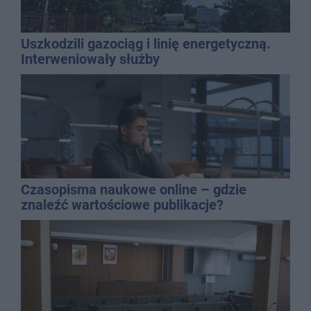
Uszkodzili gazociąg i linię energetyczną.
Interweniowały służby
Czasopisma naukowe online – gdzie
znaleźć wartościowe publikacje?