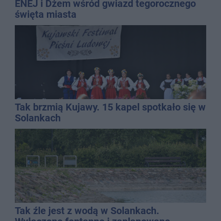
ENEJ i Dżem wśród gwiazd tegorocznego
święta miasta
Tak brzmią Kujawy. 15 kapel spotkało się w
Solankach
Tak źle jest z wodą w Solankach.