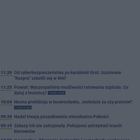
11:39
Od cyberbezpieczeństwa po karabinki Grot. Uczniowie
"Kaspra" szkolili się w WAT
11:25
Powiat: Wyczerpaliśmy możliwości ratowania szpitala. Co
dalej z lecznicą?
TYLKO U NAS
10:04
Nocna prohibicja w Inowrocławiu. Jesteście za czy przeciw?
TYLKO U NAS
09:34
Nadal trwają poszukiwania mieszkańca Pakości
09:19
Zakazy ich nie zatrzymały. Policjanci zatrzymali trzech
kierowców