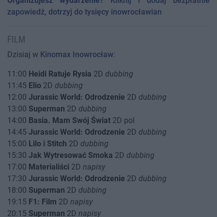
Organizujesz wydarzenie?
Kliknij i dodaj bezpłatnie
zapowiedź, dotrzyj do tysięcy inowrocławian
FILM
Dzisiaj w
Kinomax Inowrocław
:
11:00
Heidi Ratuje Rysia
2D
dubbing
11:45
Elio
2D
dubbing
12:00
Jurassic World: Odrodzenie
2D
dubbing
13:00
Superman
2D
dubbing
14:00
Basia. Mam Swój Świat
2D pol
14:45
Jurassic World: Odrodzenie
2D
dubbing
15:00
Lilo i Stitch
2D
dubbing
15:30
Jak Wytresować Smoka
2D
dubbing
17:00
Materialiści
2D
napisy
17:30
Jurassic World: Odrodzenie
2D
dubbing
18:00
Superman
2D
dubbing
19:15
F1: Film
2D
napisy
20:15
Superman
2D
napisy