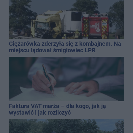
Ciężarówka zderzyła się z kombajnem. Na
miejscu lądował śmigłowiec LPR
Faktura VAT marża – dla kogo, jak ją
wystawić i jak rozliczyć