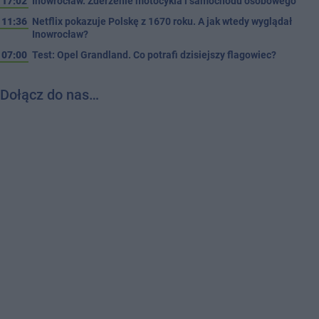
17:02
Inowrocław. Zderzenie motocykla i samochodu osobowego
11:36
Netflix pokazuje Polskę z 1670 roku. A jak wtedy wyglądał
Inowrocław?
07:00
Test: Opel Grandland. Co potrafi dzisiejszy flagowiec?
Dołącz do nas…