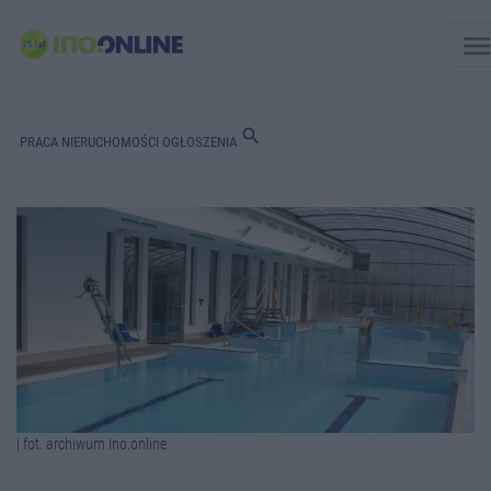
men
search
PRACA
NIERUCHOMOŚCI
OGŁOSZENIA
| fot. archiwum Ino.online