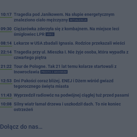
10:17
Tragedia pod Janikowem. Na słupie energetycznym
znaleziono ciało mężczyzny
AKTUALIZACJA
09:30
Ciężarówka zderzyła się z kombajnem. Na miejsce leci
śmigłowiec LPR
VIDEO
08:14
Lekarze w USA zbadali Ignasia. Rodzice przekazali wieści
22:14
Tragedia przy ul. Mieszka I. Nie żyje osoba, która wypadła z
czwartego piętra
21:22
Tour de Pologne. Tak 21 lat temu kolarze startowali z
Inowrocławia
PROSTO Z ARCHIWUM
12:53
Dni Pakości coraz bliżej. ENEJ i Dżem wśród gwiazd
tegorocznego święta miasta
11:43
Wyprzedził radiowóz na podwójnej ciągłej tuż przed pasami
10:08
Silny wiatr łamał drzewa i uszkodził dach. To nie koniec
ostrzeżeń
Dołącz do nas…