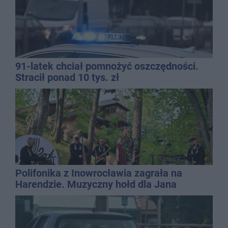
91-latek chciał pomnożyć oszczędności.
Stracił ponad 10 tys. zł
Polifonika z Inowrocławia zagrała na
Harendzie. Muzyczny hołd dla Jana
Kasprowicza