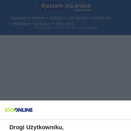
regulamin
reklama
redakcja
pliki cookies
prywatność
reklamacje
gowork.pl
oferty pracy
© copyright 2000-2026 Ino-online Media
Drogi Użytkowniku,