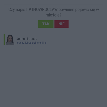
Czy napis I ♥ INOWROCŁAW powinien pojawić się w
mieście?
TAK
NIE
Joanna Labuda
joanna.labuda@ino.online