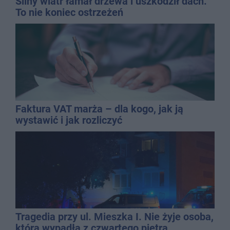
Silny wiatr łamał drzewa i uszkodził dach.
To nie koniec ostrzeżeń
Faktura VAT marża – dla kogo, jak ją
wystawić i jak rozliczyć
Tragedia przy ul. Mieszka I. Nie żyje osoba,
która wypadła z czwartego piętra