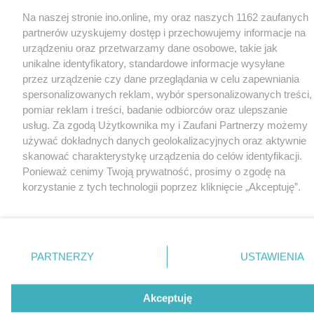
Na naszej stronie ino.online, my oraz naszych 1162 zaufanych
partnerów uzyskujemy dostęp i przechowujemy informacje na
urządzeniu oraz przetwarzamy dane osobowe, takie jak
unikalne identyfikatory, standardowe informacje wysyłane
przez urządzenie czy dane przeglądania w celu zapewniania
spersonalizowanych reklam, wybór spersonalizowanych treści,
pomiar reklam i treści, badanie odbiorców oraz ulepszanie
usług. Za zgodą Użytkownika my i Zaufani Partnerzy możemy
używać dokładnych danych geolokalizacyjnych oraz aktywnie
skanować charakterystykę urządzenia do celów identyfikacji.
Ponieważ cenimy Twoją prywatność, prosimy o zgodę na
korzystanie z tych technologii poprzez kliknięcie „Akceptuję”.
Zgoda jest dobrowolna i zawsze możesz ją zmienić/wycofać
klikając przycisk ustawień prywatności znajdujący się w lewym
dolnym rogu strony
. Niektóre rodzaje przetwarzania danych
nie wymagają zgody użytkownika, ale masz prawo sprzeciwić
PARTNERZY
USTAWIENIA
się takiemu przetwarzaniu. Preferencje będą miały
zastosowania tylko na tej witrynie.
Akceptuję
Zapoznaj się z poniższymi informacjami, abyś mógł świadomie