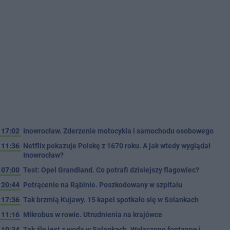
17:02
Inowrocław. Zderzenie motocykla i samochodu osobowego
11:36
Netflix pokazuje Polskę z 1670 roku. A jak wtedy wyglądał
Inowrocław?
07:00
Test: Opel Grandland. Co potrafi dzisiejszy flagowiec?
20:44
Potrącenie na Rąbinie. Poszkodowany w szpitalu
17:36
Tak brzmią Kujawy. 15 kapel spotkało się w Solankach
11:16
Mikrobus w rowie. Utrudnienia na krajówce
10:34
Tak źle jest z wodą w Solankach. Wyłączono fontannę i