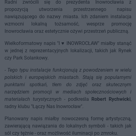
Radni zwrócili się do prezydenta Inowrocławia z
propozycją utworzenia przestrzennego napisu
nawiązującego do nazwy miasta. Ich zdaniem instalacja
wzmocni lokalną tożsamość, wesprze promocję
Inowrocławia oraz estetycznie ożywi przestrzeń publiczną.
Wielkoformatowy napis "I ♥ INOWROCŁAW" miałby stanąć
w jednej z reprezentacyjnych lokalizacji, takich jak Rynek
czy Park Solankowy.
-
Tego typu instalacje funkcjonują z powodzeniem w wielu
polskich i europejskich miastach. Stają się popularnymi
punktami spotkań, tłem do zdjęć oraz skutecznym
narzędziem promocji w mediach społecznościowych i
materiałach turystycznych
- podkreśla
Robert Rychwicki
,
radny klubu "Łączy Nas Inowrocław".
Planowany napis miałby nowoczesną formę artystyczną,
zawierającą nawiązania do lokalnych symboli - takich jak
sól czy tężnie - oraz możliwość iluminacji po zmroku.