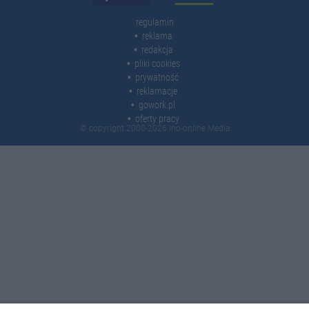
regulamin
reklama
redakcja
pliki cookies
prywatność
reklamacje
gowork.pl
oferty pracy
© copyright 2000-2026 Ino-online Media