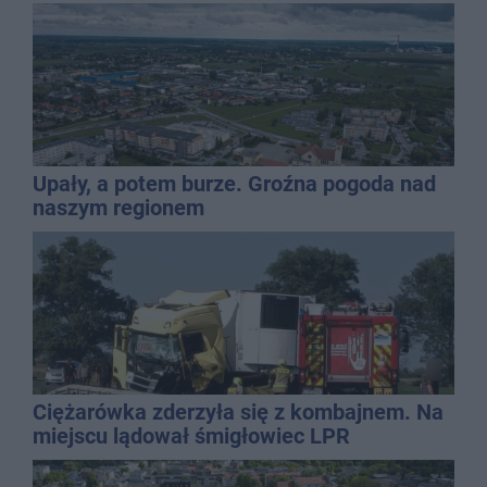
Upały, a potem burze. Groźna pogoda nad
naszym regionem
Ciężarówka zderzyła się z kombajnem. Na
miejscu lądował śmigłowiec LPR