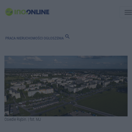
men
search
PRACA
NIERUCHOMOŚCI
OGŁOSZENIA
Osiedle Rąbin. | fot. MJ