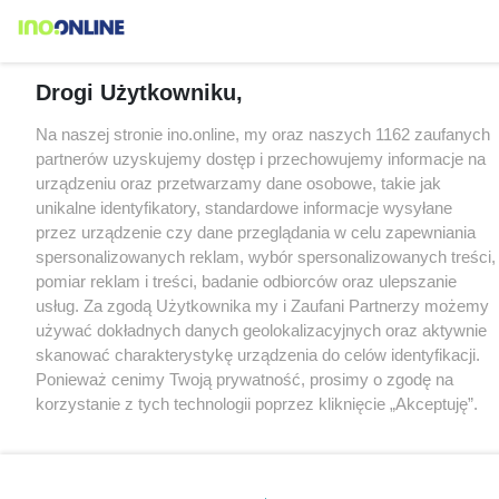
Drogi Użytkowniku,
Na naszej stronie ino.online, my oraz naszych 1162 zaufanych
partnerów uzyskujemy dostęp i przechowujemy informacje na
urządzeniu oraz przetwarzamy dane osobowe, takie jak
unikalne identyfikatory, standardowe informacje wysyłane
przez urządzenie czy dane przeglądania w celu zapewniania
spersonalizowanych reklam, wybór spersonalizowanych treści,
pomiar reklam i treści, badanie odbiorców oraz ulepszanie
usług. Za zgodą Użytkownika my i Zaufani Partnerzy możemy
używać dokładnych danych geolokalizacyjnych oraz aktywnie
skanować charakterystykę urządzenia do celów identyfikacji.
Ponieważ cenimy Twoją prywatność, prosimy o zgodę na
korzystanie z tych technologii poprzez kliknięcie „Akceptuję”.
Zgoda jest dobrowolna i zawsze możesz ją zmienić/wycofać
klikając przycisk ustawień prywatności znajdujący się w lewym
dolnym rogu strony
. Niektóre rodzaje przetwarzania danych