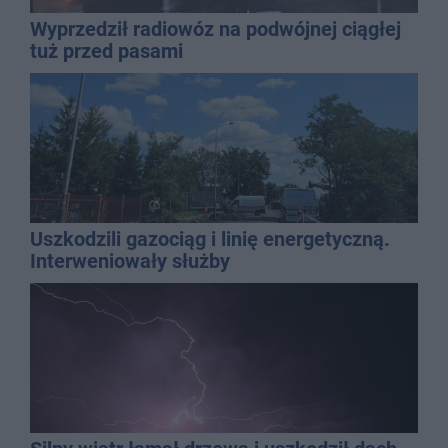
Wyprzedził radiowóz na podwójnej ciągłej
tuż przed pasami
Uszkodzili gazociąg i linię energetyczną.
Interweniowały służby