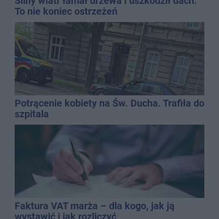
Silny wiatr łamał drzewa i uszkodził dach.
To nie koniec ostrzeżeń
Potrącenie kobiety na Św. Ducha. Trafiła do
szpitala
Faktura VAT marża – dla kogo, jak ją
wystawić i jak rozliczyć