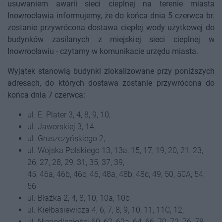
usuwaniem awarii sieci cieplnej na terenie miasta
Inowrocławia informujemy, że do końca dnia 5 czerwca br.
zostanie przywrócona dostawa ciepłej wody użytkowej do
budynków zasilanych z miejskiej sieci cieplnej w
Inowrocławiu - czytamy w komunikacie urzędu miasta.
Wyjątek stanowią budynki zlokalizowane przy poniższych
adresach, do których dostawa zostanie przywrócona do
końca dnia 7 czerwca:
ul. E. Plater 3, 4, 8, 9, 10,
ul. Jaworskiej 3, 14,
ul. Gruszczyńskiego 2,
ul. Wojska Polskiego 13, 13a, 15, 17, 19, 20, 21, 23,
26, 27, 28, 29, 31, 35, 37, 39,
45, 46a, 46b, 46c, 46, 48a, 48b, 48c, 49, 50, 50A, 54,
56
ul. Błażka 2, 4, 8, 10, 10a, 10b
ul. Kiełbasiewicza 4, 6, 7, 8, 9, 10, 11, 11C, 12,
ul. Niepodległości 60, 62, 62a, 64, 66, 70, 72, 76, 78,