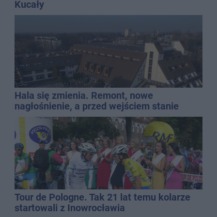
Kucały
Hala się zmienia. Remont, nowe
nagłośnienie, a przed wejściem stanie
QEMETICA ARENA
Tour de Pologne. Tak 21 lat temu kolarze
startowali z Inowrocławia