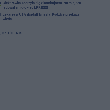
0
Ciężarówka zderzyła się z kombajnem. Na miejscu
lądował śmigłowiec LPR
VIDEO
4
Lekarze w USA zbadali Ignasia. Rodzice przekazali
wieści
ącz do nas…