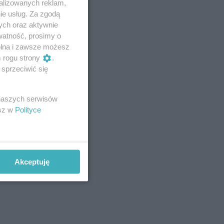
alizowanych reklam,
ie usług. Za zgodą
ych oraz aktywnie
watność, prosimy o
wolna i zawsze możesz
m rogu strony
.
sprzeciwić się
 naszych serwisów
esz w
Polityce
Akceptuję