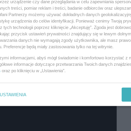
przez urządzenie czy dane przeglądania w celu zapewniania sperson
 najbardziej charyzmatycznych postaci polskiej sceny
ych treści, pomiar reklam i treści, badanie odbiorców oraz ulepszan
a jej koncerty to gwarancja emocji i prawdziwej rockowej
fani Partnerzy możemy używać dokładnych danych geolokalizacyjn
edy powiem sobie dość” (z czasów zespołu O.N.A.), „Nie
tykę urządzenia do celów identyfikacji. Ponieważ cenimy Twoją pry
y dzień” czy „Jest nas więcej”. Każdy jej występ to
z tych technologii poprzez kliknięcie „Akceptuję”. Zgoda jest dobro
le też kontakt z publicznością i mocny przekaz.
ikając przycisk ustawień prywatności znajdujący się w lewym dolny
etwarzania danych nie wymagają zgody użytkownika, ale masz prawo 
. Preferencje będą miały zastosowania tylko na tej witrynie.
szymi informacjami, abyś mógł świadomie i komfortowo korzystać z
gółowe informacje dotyczące przetwarzania Twoich danych znajdzi
s
oraz po kliknięciu w „Ustawienia”.
USTAWIENIA