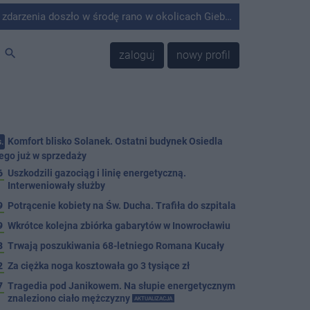
środę rano w okolicach Giebni koło Janikowa. Wówczas na słupie energetycznym odnaleziono ciało mężczyzny.
search
zaloguj
nowy profil
Komfort blisko Solanek. Ostatni budynek Osiedla
.
ego już w sprzedaży
6
Uszkodzili gazociąg i linię energetyczną.
Interweniowały służby
9
Potrącenie kobiety na Św. Ducha. Trafiła do szpitala
9
Wkrótce kolejna zbiórka gabarytów w Inowrocławiu
8
Trwają poszukiwania 68-letniego Romana Kucały
2
Za ciężka noga kosztowała go 3 tysiące zł
7
Tragedia pod Janikowem. Na słupie energetycznym
znaleziono ciało mężczyzny
AKTUALIZACJA