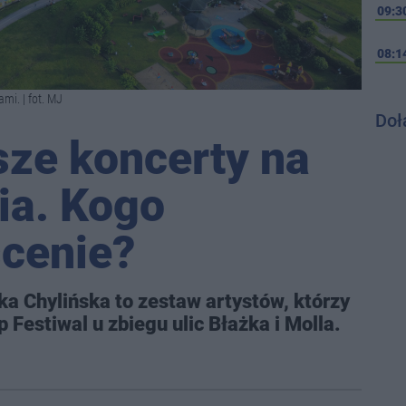
09:3
08:1
mi. | fot. MJ
Doł
sze koncerty na
ia. Kogo
scenie?
a Chylińska to zestaw artystów, którzy
 Festiwal u zbiegu ulic Błażka i Molla.