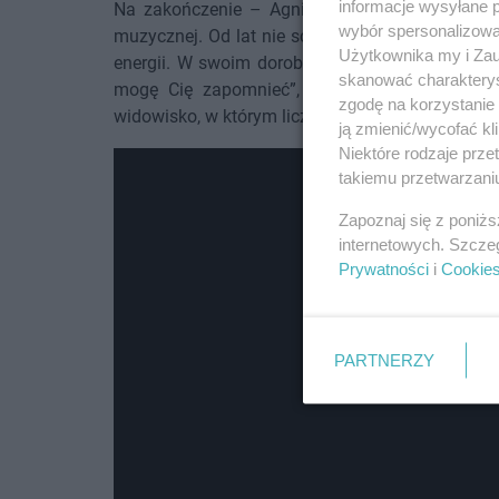
informacje wysyłane 
Na zakończenie – Agnieszka Chylińska, jedna z
wybór spersonalizowan
muzycznej. Od lat nie schodzi z list przebojów, 
Użytkownika my i Zau
energii. W swoim dorobku ma takie hity jak „Ki
skanować charakterys
mogę Cię zapomnieć”, „Królowa łez”, „Mam zł
zgodę na korzystanie 
widowisko, w którym liczy się nie tylko muzyka, a
ją zmienić/wycofać kl
Niektóre rodzaje prz
takiemu przetwarzaniu
Zapoznaj się z poniż
internetowych. Szcze
Prywatności
i
Cookie
PARTNERZY