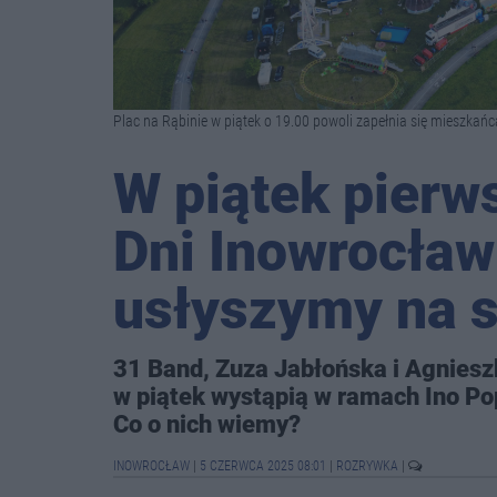
Plac na Rąbinie w piątek o 19.00 powoli zapełnia się mieszkańca
W piątek pierw
Dni Inowrocław
usłyszymy na 
31 Band, Zuza Jabłońska i Agnieszk
w piątek wystąpią w ramach Ino Pop
Co o nich wiemy?
INOWROCŁAW
|
5 CZERWCA 2025 08:01
|
ROZRYWKA
|