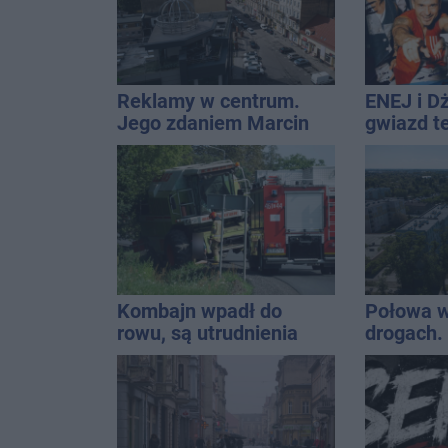
Reklamy w centrum.
ENEJ i D
Jego zdaniem Marcin
gwiazd t
Wroński jest w błędzie
święta m
[akt.]
Kombajn wpadł do
Połowa w
rowu, są utrudnienia
drogach. 
podsumow