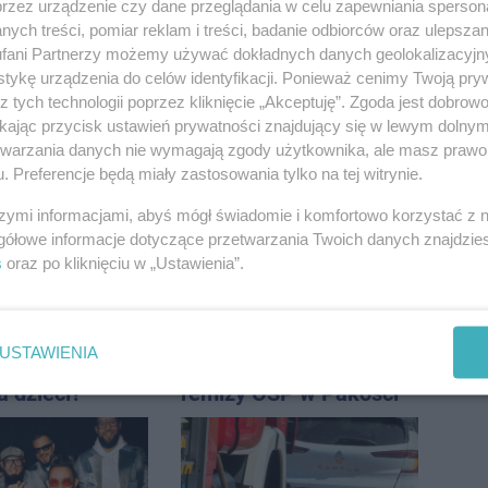
promila
przez urządzenie czy dane przeglądania w celu zapewniania sperson
ych treści, pomiar reklam i treści, badanie odbiorców oraz ulepszan
fani Partnerzy możemy używać dokładnych danych geolokalizacyjn
tykę urządzenia do celów identyfikacji. Ponieważ cenimy Twoją pry
z tych technologii poprzez kliknięcie „Akceptuję”. Zgoda jest dobro
ikając przycisk ustawień prywatności znajdujący się w lewym dolny
 pod
Duże utrudnienia na
etwarzania danych nie wymagają zgody użytkownika, ale masz prawo 
m. Na słupie
Dworcowej. Dwa pasy
. Preferencje będą miały zastosowania tylko na tej witrynie.
ycznym
blokowała przyczepa od
o ciało
ciągnika
szymi informacjami, abyś mógł świadomie i komfortowo korzystać z
ny
gółowe informacje dotyczące przetwarzania Twoich danych znajdzi
s
oraz po kliknięciu w „Ustawienia”.
USTAWIENIA
sauny, a nie
Ruszyła modernizacja
a dzieci?
remizy OSP w Pakości
dpowiada