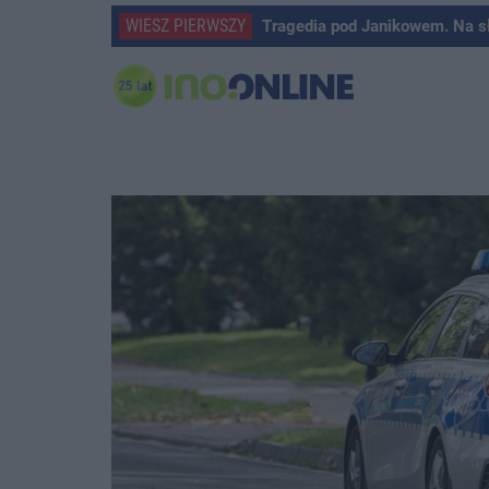
WIESZ PIERWSZY
Tragedia pod Janikowem. Na s