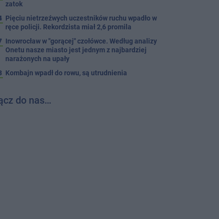
zatok
4
Pięciu nietrzeźwych uczestników ruchu wpadło w
ręce policji. Rekordzista miał 2,6 promila
7
Inowrocław w "gorącej" czołówce. Według analizy
Onetu nasze miasto jest jednym z najbardziej
narażonych na upały
3
Kombajn wpadł do rowu, są utrudnienia
ącz do nas…