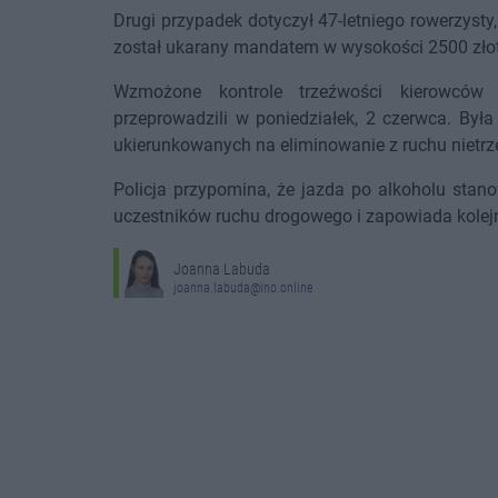
Drugi przypadek dotyczył 47-letniego rowerzyst
został ukarany mandatem w wysokości 2500 zło
Wzmożone kontrole trzeźwości kierowców 
przeprowadzili w poniedziałek, 2 czerwca. Był
ukierunkowanych na eliminowanie z ruchu nietr
Policja przypomina, że jazda po alkoholu stan
uczestników ruchu drogowego i zapowiada kolejn
Joanna Labuda
joanna.labuda@ino.online