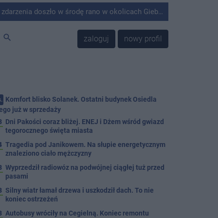
środę rano w okolicach Giebni koło Janikowa. Wówczas na słupie energetycznym odnaleziono ciało mężczyzny.
search
zaloguj
nowy profil
Komfort blisko Solanek. Ostatni budynek Osiedla
.
ego już w sprzedaży
3
Dni Pakości coraz bliżej. ENEJ i Dżem wśród gwiazd
tegorocznego święta miasta
4
Tragedia pod Janikowem. Na słupie energetycznym
znaleziono ciało mężczyzny
3
Wyprzedził radiowóz na podwójnej ciągłej tuż przed
pasami
8
Silny wiatr łamał drzewa i uszkodził dach. To nie
koniec ostrzeżeń
3
Autobusy wróciły na Cegielną. Koniec remontu