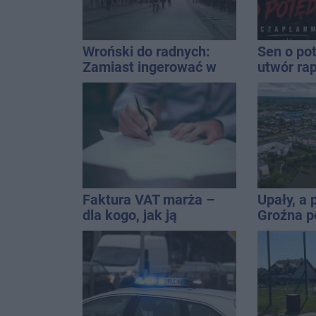
Wroński do radnych:
Sen o po
Zamiast ingerować w
utwór ra
prywatną własność
Inowrocł
zajmijcie się
uzależni
gospodarką
Faktura VAT marża –
Upały, a
dla kogo, jak ją
Groźna p
wystawić i jak rozliczyć
naszym 