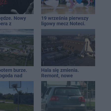
tędze. Nowy
19 września pierwszy
pera z
ligowy mecz Noteci.
awia przeciwko
Znamy cały terminarz
eniom
 potem burze.
Hala się zmienia.
ogoda nad
Remont, nowe
regionem
nagłośnienie, a przed
wejściem stanie
QEMETICA ARENA