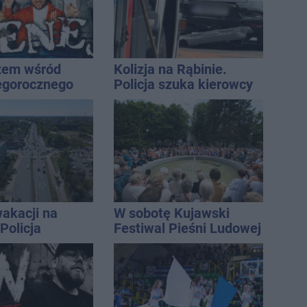
żem wśród
Kolizja na Rąbinie.
egorocznego
Policja szuka kierowcy
iasta
Golfa
akacji na
W sobotę Kujawski
Policja
Festiwal Pieśni Ludowej
ała lipiec