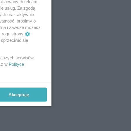
alizowanych reklam,
ie usług. Za zgodą
ych oraz aktywnie
watność, prosimy o
wolna i zawsze możesz
m rogu strony
.
sprzeciwić się
 naszych serwisów
esz w
Polityce
Akceptuję