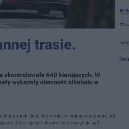
09:5
21:5
nnej trasie.
14:4
Doł
ja skontrolowała 640 kierujących. W
maty wykazały obecność alkoholu w
ochodu marki Audi, który miał w organizmie ponad pół
 jazdy. Teraz o jego dalszym losie zdecyduje sąd.