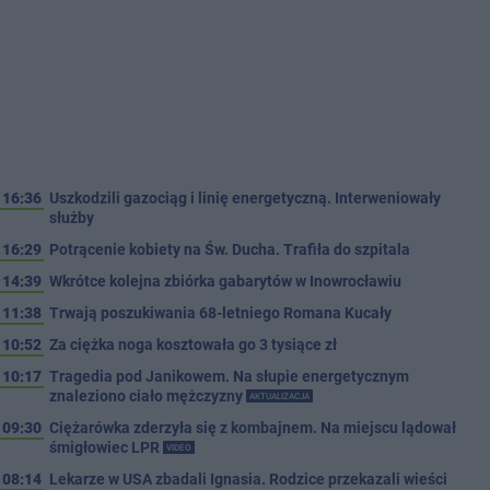
16:36
Uszkodzili gazociąg i linię energetyczną. Interweniowały
służby
16:29
Potrącenie kobiety na Św. Ducha. Trafiła do szpitala
14:39
Wkrótce kolejna zbiórka gabarytów w Inowrocławiu
11:38
Trwają poszukiwania 68-letniego Romana Kucały
10:52
Za ciężka noga kosztowała go 3 tysiące zł
10:17
Tragedia pod Janikowem. Na słupie energetycznym
znaleziono ciało mężczyzny
AKTUALIZACJA
09:30
Ciężarówka zderzyła się z kombajnem. Na miejscu lądował
śmigłowiec LPR
VIDEO
08:14
Lekarze w USA zbadali Ignasia. Rodzice przekazali wieści