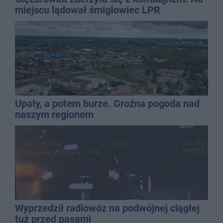
miejscu lądował śmigłowiec LPR
Upały, a potem burze. Groźna pogoda nad
naszym regionem
Wyprzedził radiowóz na podwójnej ciągłej
tuż przed pasami