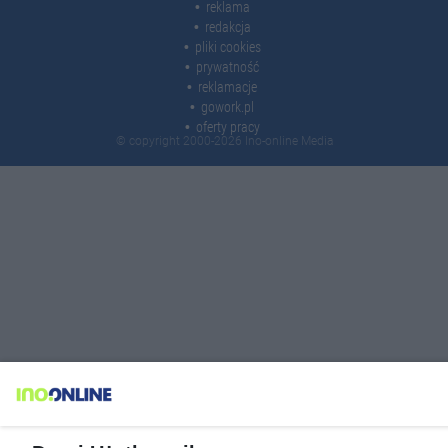
reklama
redakcja
pliki cookies
prywatność
reklamacje
gowork.pl
oferty pracy
© copyright 2000-2026 Ino-online Media