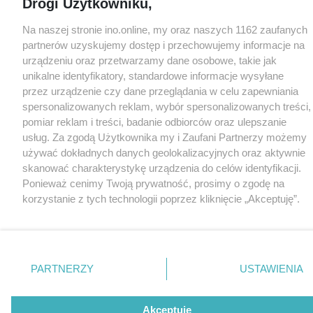
Drogi Użytkowniku,
Na naszej stronie ino.online, my oraz naszych 1162 zaufanych
partnerów uzyskujemy dostęp i przechowujemy informacje na
urządzeniu oraz przetwarzamy dane osobowe, takie jak
unikalne identyfikatory, standardowe informacje wysyłane
przez urządzenie czy dane przeglądania w celu zapewniania
spersonalizowanych reklam, wybór spersonalizowanych treści,
pomiar reklam i treści, badanie odbiorców oraz ulepszanie
usług. Za zgodą Użytkownika my i Zaufani Partnerzy możemy
używać dokładnych danych geolokalizacyjnych oraz aktywnie
skanować charakterystykę urządzenia do celów identyfikacji.
Ponieważ cenimy Twoją prywatność, prosimy o zgodę na
korzystanie z tych technologii poprzez kliknięcie „Akceptuję”.
Zgoda jest dobrowolna i zawsze możesz ją zmienić/wycofać
klikając przycisk ustawień prywatności znajdujący się w lewym
dolnym rogu strony
. Niektóre rodzaje przetwarzania danych
nie wymagają zgody użytkownika, ale masz prawo sprzeciwić
PARTNERZY
USTAWIENIA
się takiemu przetwarzaniu. Preferencje będą miały
zastosowania tylko na tej witrynie.
Akceptuję