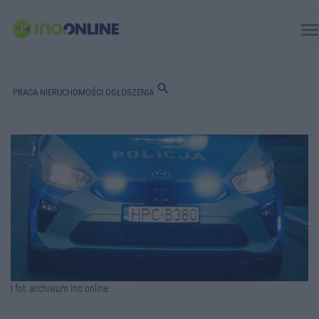
men
search
PRACA
NIERUCHOMOŚCI
OGŁOSZENIA
| fot. archiwum Ino.online