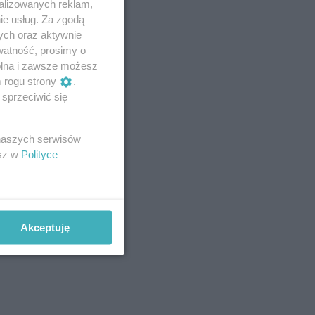
alizowanych reklam,
ie usług. Za zgodą
ych oraz aktywnie
watność, prosimy o
wolna i zawsze możesz
m rogu strony
.
sprzeciwić się
 naszych serwisów
esz w
Polityce
Akceptuję