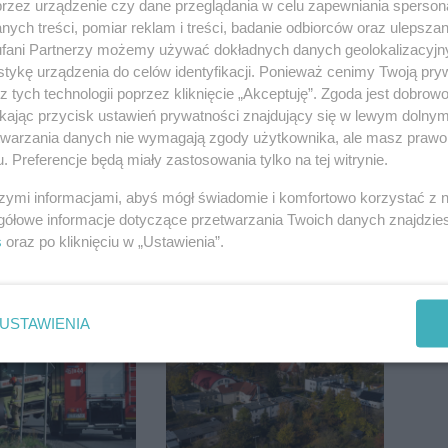
przez urządzenie czy dane przeglądania w celu zapewniania sperson
ych treści, pomiar reklam i treści, badanie odbiorców oraz ulepszan
fani Partnerzy możemy używać dokładnych danych geolokalizacyjn
żem wśród
Darrell Harris: Możemy
tykę urządzenia do celów identyfikacji. Ponieważ cenimy Twoją pry
egorocznego
nawiązać walkę z
z tych technologii poprzez kliknięcie „Akceptuję”. Zgoda jest dobro
iasta
każdym w tej lidze
ikając przycisk ustawień prywatności znajdujący się w lewym dolny
etwarzania danych nie wymagają zgody użytkownika, ale masz prawo 
. Preferencje będą miały zastosowania tylko na tej witrynie.
szymi informacjami, abyś mógł świadomie i komfortowo korzystać z
gółowe informacje dotyczące przetwarzania Twoich danych znajdzi
s
oraz po kliknięciu w „Ustawienia”.
ietrzeźwych
Wyprzedził radiowóz na
ków ruchu
podwójnej ciągłej tuż
ręce policji.
przed pasami
USTAWIENIA
ta miał 2,6