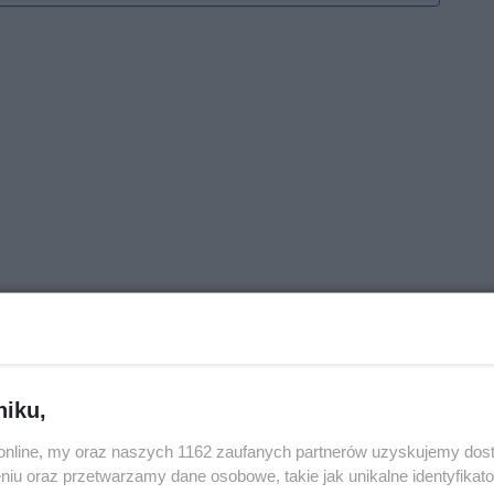
niku,
o.online, my oraz naszych 1162 zaufanych partnerów uzyskujemy dos
niu oraz przetwarzamy dane osobowe, takie jak unikalne identyfikat