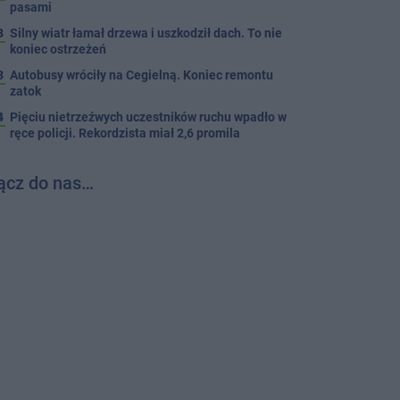
pasami
8
Silny wiatr łamał drzewa i uszkodził dach. To nie
koniec ostrzeżeń
3
Autobusy wróciły na Cegielną. Koniec remontu
zatok
4
Pięciu nietrzeźwych uczestników ruchu wpadło w
ręce policji. Rekordzista miał 2,6 promila
ącz do nas…