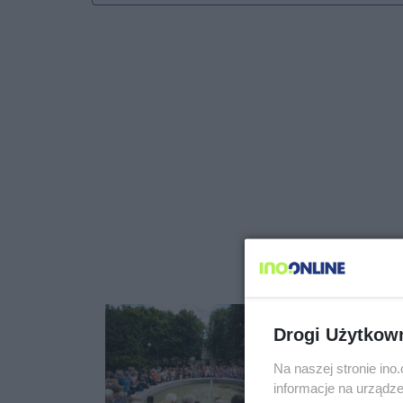
Drogi Użytkow
Na naszej stronie in
informacje na urządze