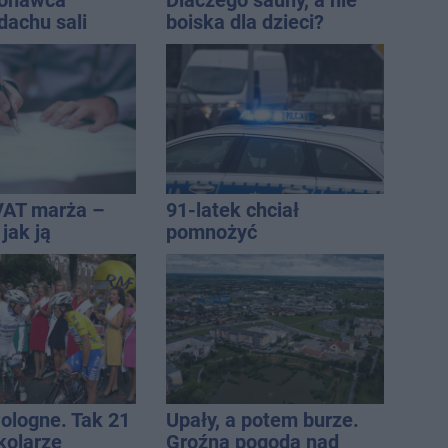
konawca
Dlaczego sauny, a nie
dachu sali
boiska dla dzieci?
znej
Ratusz odpowiada
VAT marża –
91-latek chciał
 jak ją
pomnożyć
i jak rozliczyć
oszczędności. Stracił
ponad 10 tys. zł
Pologne. Tak 21
Upały, a potem burze.
kolarze
Groźna pogoda nad