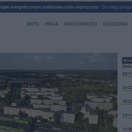
łupie energetycznym znaleziono ciało mężczyzny
• Do tragicznego zdarzenia doszło w 
MOTO
PRACA
NIERUCHOMOŚCI
OGŁOSZENIA
Spons
Zieln
22:1
21:2
12:5
12:1
11:4