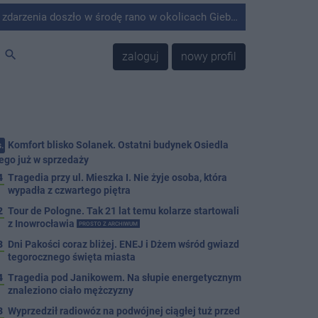
środę rano w okolicach Giebni koło Janikowa. Wówczas na słupie energetycznym odnaleziono ciało mężczyzny.
search
zaloguj
nowy profil
Komfort blisko Solanek. Ostatni budynek Osiedla
.
ego już w sprzedaży
4
Tragedia przy ul. Mieszka I. Nie żyje osoba, która
wypadła z czwartego piętra
2
Tour de Pologne. Tak 21 lat temu kolarze startowali
z Inowrocławia
PROSTO Z ARCHIWUM
3
Dni Pakości coraz bliżej. ENEJ i Dżem wśród gwiazd
tegorocznego święta miasta
4
Tragedia pod Janikowem. Na słupie energetycznym
znaleziono ciało mężczyzny
3
Wyprzedził radiowóz na podwójnej ciągłej tuż przed