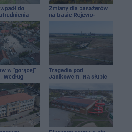
wpadł do
Zmiany dla pasażerów
utrudnienia
na trasie Rojewo-
Inowrocław
aw w "gorącej"
Tragedia pod
. Według
Janikowem. Na słupie
Onetu nasze
energetycznym
est jednym z
znaleziono ciało
iej narażonych
mężczyzny