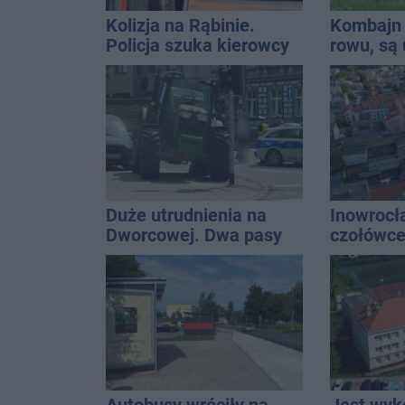
Kolizja na Rąbinie.
Kombajn 
Policja szuka kierowcy
rowu, są 
Golfa
Duże utrudnienia na
Inowrocł
Dworcowej. Dwa pasy
czołówce
blokowała przyczepa od
analizy 
ciągnika
miasto j
najbardz
na upały