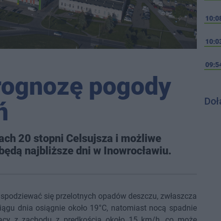
10:0
10:0
09:5
rognozę pogody
Doł
ń
ch 20 stopni Celsujsza i możliwe
 będą najbliższe dni w Inowrocławiu.
podziewać się przelotnych opadów deszczu, zwłaszcza
ągu dnia osiągnie około 19°C, natomiast nocą spadnie
jący z zachodu z prędkością około 15 km/h, co może