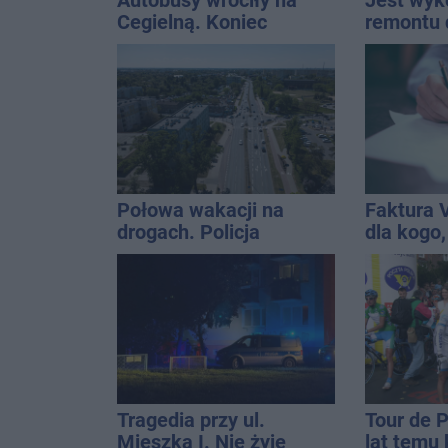
Autobusy wróciły na
Jest wy
Cegielną. Koniec
remontu 
remontu zatok
gimastyc
Połowa wakacji na
Faktura 
drogach. Policja
dla kogo,
podsumowała lipiec
wystawić 
Tragedia przy ul.
Tour de 
Mieszka I. Nie żyje
lat temu 