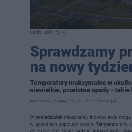
Osiedle Rąbin. | fot. MJ
Sprawdzamy p
na nowy tydzie
Temperatury maksymalne w okolica
niewielkie, przelotne opady - takie
INOWROCŁAW
|
25 MAJA 2025 11:03
|
SPOŁECZEŃSTWO
|
W
poniedziałek
mieszkańcy Inowrocławia mogą s
w godzinach popołudniowych. Temperatura w ci
do około 6°C. Wiatr będzie umiarkowany, wie