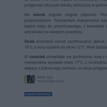
potęgować odczucie chłodu, zwłaszcza w godzin
We
wtorek
pogoda ulegnie poprawie. Prze
przejaśnieniami. Temperatura maksymalna wyni
będzie słaby do umiarkowanego, z kierunków p
aktywności na świeżym powietrzu.
Środa
przyniesie wzrost zachmurzenia, jednak
19°C, a nocą spadnie do około 12°C. Wiatr będzi
W
czwartek
przewiduje się pochmurną aurę z 
maksymalna wyniesie około 17°C, a minimalna 
wiejący z północnego zachodu, co może potęgow
Marek Jasik
marek.jasik@ino.online
pogoda inowrocław