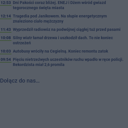
12:53
Dni Pakości coraz bliżej. ENEJ i Dżem wśród gwiazd
tegorocznego święta miasta
12:14
Tragedia pod Janikowem. Na słupie energetycznym
znaleziono ciało mężczyzny
11:43
Wyprzedził radiowóz na podwójnej ciągłej tuż przed pasami
10:08
Silny wiatr łamał drzewa i uszkodził dach. To nie koniec
ostrzeżeń
10:03
Autobusy wróciły na Cegielną. Koniec remontu zatok
09:54
Pięciu nietrzeźwych uczestników ruchu wpadło w ręce policji.
Rekordzista miał 2,6 promila
Dołącz do nas…