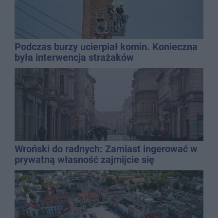
Podczas burzy ucierpiał komin. Konieczna
była interwencja strażaków
Wroński do radnych: Zamiast ingerować w
prywatną własność zajmijcie się
gospodarką