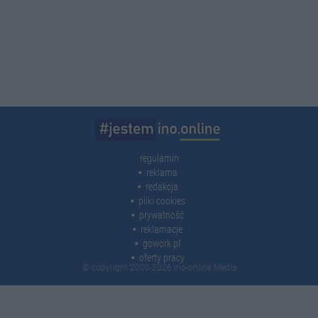
regulamin
reklama
redakcja
pliki cookies
prywatność
reklamacje
gowork.pl
oferty pracy
© copyright 2000-2026 Ino-online Media