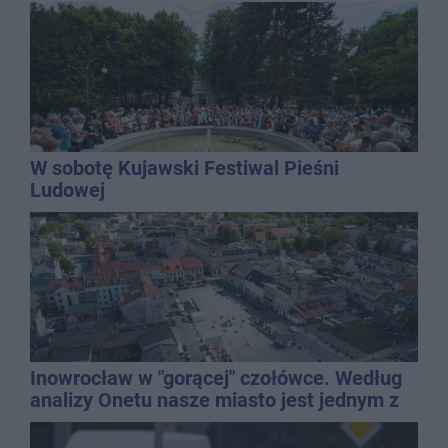
QEMETICA ARENA
W sobotę Kujawski Festiwal Pieśni
Ludowej
Inowrocław w "gorącej" czołówce. Według
analizy Onetu nasze miasto jest jednym z
najbardziej narażonych na upały