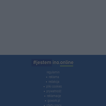
regulamin
reklama
redakcja
pliki cookies
prywatność
reklamacje
gowork.pl
oferty pracy