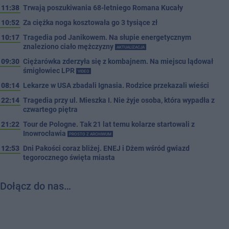
11:38
Trwają poszukiwania 68-letniego Romana Kucały
10:52
Za ciężka noga kosztowała go 3 tysiące zł
10:17
Tragedia pod Janikowem. Na słupie energetycznym
znaleziono ciało mężczyzny
AKTUALIZACJA
09:30
Ciężarówka zderzyła się z kombajnem. Na miejscu lądował
śmigłowiec LPR
VIDEO
08:14
Lekarze w USA zbadali Ignasia. Rodzice przekazali wieści
22:14
Tragedia przy ul. Mieszka I. Nie żyje osoba, która wypadła z
czwartego piętra
21:22
Tour de Pologne. Tak 21 lat temu kolarze startowali z
Inowrocławia
PROSTO Z ARCHIWUM
12:53
Dni Pakości coraz bliżej. ENEJ i Dżem wśród gwiazd
tegorocznego święta miasta
Dołącz do nas…