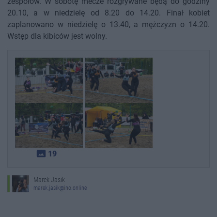
zespołów. W sobotę mecze rozgrywane będą do godziny
20.10, a w niedzielę od 8.20 do 14.20. Finał kobiet
zaplanowano w niedzielę o 13.40, a mężczyzn o 14.20.
Wstęp dla kibiców jest wolny.
photo_size_select_actual
19
Marek Jasik
marek.jasik@ino.online