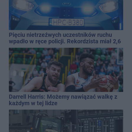
Pięciu nietrzeźwych uczestników ruchu
wpadło w ręce policji. Rekordzista miał 2,6
promila
Darrell Harris: Możemy nawiązać walkę z
każdym w tej lidze