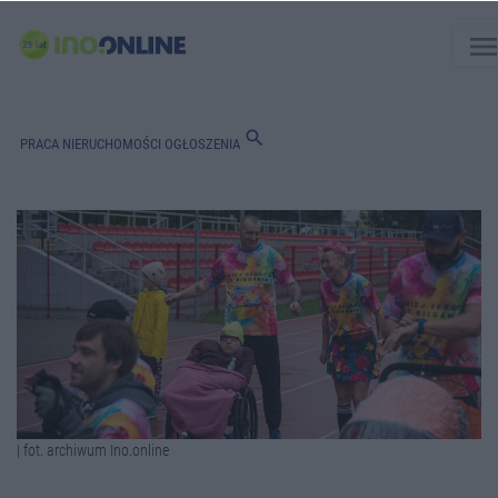
men
search
PRACA
NIERUCHOMOŚCI
OGŁOSZENIA
| fot. archiwum Ino.online