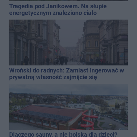
Tragedia pod Janikowem. Na słupie
energetycznym znaleziono ciało
mężczyzny
Wroński do radnych: Zamiast ingerować w
prywatną własność zajmijcie się
gospodarką
Dlaczego sauny, a nie boiska dla dzieci?