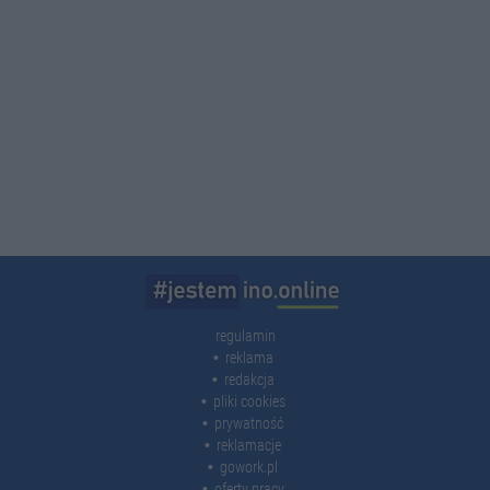
regulamin
reklama
redakcja
pliki cookies
prywatność
reklamacje
gowork.pl
oferty pracy