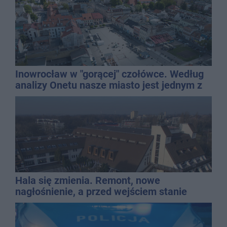
Inowrocław w "gorącej" czołówce. Według
analizy Onetu nasze miasto jest jednym z
najbardziej narażonych na upały
Hala się zmienia. Remont, nowe
nagłośnienie, a przed wejściem stanie
QEMETICA ARENA