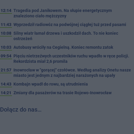
12:14
Tragedia pod Janikowem. Na słupie energetycznym
znaleziono ciało mężczyzny
11:43
Wyprzedził radiowóz na podwójnej ciągłej tuż przed pasami
10:08
Silny wiatr łamał drzewa i uszkodził dach. To nie koniec
ostrzeżeń
10:03
Autobusy wróciły na Cegielną. Koniec remontu zatok
09:54
Pięciu nietrzeźwych uczestników ruchu wpadło w ręce policji.
Rekordzista miał 2,6 promila
21:57
Inowrocław w "gorącej" czołówce. Według analizy Onetu nasze
miasto jest jednym z najbardziej narażonych na upały
14:43
Kombajn wpadł do rowu, są utrudnienia
14:21
Zmiany dla pasażerów na trasie Rojewo-Inowrocław
Dołącz do nas…