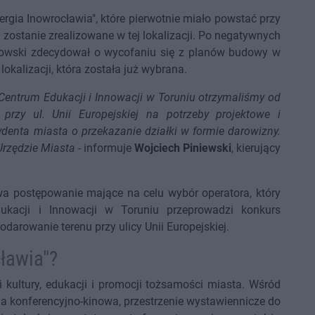
nergia Inowrocławia", które pierwotnie miało powstać przy
zostanie zrealizowane w tej lokalizacji. Po negatywnych
owski zdecydował o wycofaniu się z planów budowy w
okalizacji, która została już wybrana.
entrum Edukacji i Innowacji w Toruniu otrzymaliśmy od
rzy ul. Unii Europejskiej na potrzeby projektowe i
denta miasta o przekazanie działki w formie darowizny.
Urzędzie Miasta
- informuje
Wojciech Piniewski
, kierujący
rwa postępowanie mające na celu wybór operatora, który
kacji i Innowacji w Toruniu przeprowadzi konkurs
darowanie terenu przy ulicy Unii Europejskiej.
ławia"?
 kultury, edukacji i promocji tożsamości miasta. Wśród
a konferencyjno-kinowa, przestrzenie wystawiennicze do