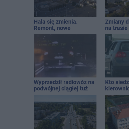
Hala się zmienia.
Zmiany d
Remont, nowe
na trasi
nagłośnienie, a przed
Inowrocł
wejściem stanie
QEMETICA ARENA
Wyprzedził radiowóz na
Kto siedz
podwójnej ciągłej tuż
kierowni
przed pasami
Kierowca
kolizji