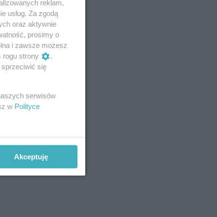
alizowanych reklam,
ie usług. Za zgodą
ych oraz aktywnie
watność, prosimy o
wolna i zawsze możesz
m rogu strony
.
sprzeciwić się
 naszych serwisów
esz w
Polityce
Akceptuję