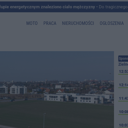
łupie energetycznym znaleziono ciało mężczyzny
• Do tragicznego zdarzenia doszło w 
MOTO
PRACA
NIERUCHOMOŚCI
OGŁOSZENIA
Spons
Zieln
12:5
12:1
11:4
10:0
10:0