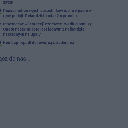
zatok
4
Pięciu nietrzeźwych uczestników ruchu wpadło w
ręce policji. Rekordzista miał 2,6 promila
7
Inowrocław w "gorącej" czołówce. Według analizy
Onetu nasze miasto jest jednym z najbardziej
narażonych na upały
3
Kombajn wpadł do rowu, są utrudnienia
ącz do nas…