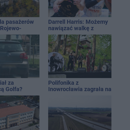
la pasażerów
Darrell Harris: Możemy
e Rojewo-
nawiązać walkę z
aw
każdym w tej lidze
iał za
Polifonika z
cą Golfa?
Inowrocławia zagrała na
 zbiegł po
Harendzie. Muzyczny
hołd dla Jana
Kasprowicza