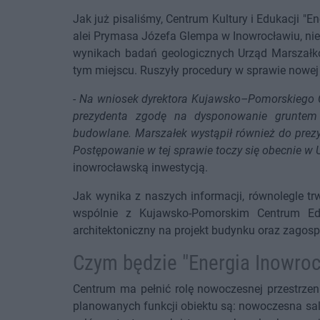
Jak już pisaliśmy, Centrum Kultury i Edukacji "E
alei Prymasa Józefa Glempa w Inowrocławiu, nie 
wynikach badań geologicznych Urząd Marszałk
tym miejscu. Ruszyły procedury w sprawie nowej l
-
Na wniosek dyrektora Kujawsko–Pomorskiego C
prezydenta zgodę na dysponowanie gruntem p
budowlane. Marszałek wystąpił również do prezy
Postępowanie w tej sprawie toczy się obecnie w 
inowrocławską inwestycją.
Jak wynika z naszych informacji, równolegle t
wspólnie z Kujawsko-Pomorskim Centrum Edu
architektoniczny na projekt budynku oraz zagospo
Czym będzie "Energia Inowroc
Centrum ma pełnić rolę nowoczesnej przestrzeni
planowanych funkcji obiektu są: nowoczesna sal