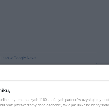
j nas w Google News
niku,
o.online, my oraz naszych 1160 zaufanych partnerów uzyskujemy dos
niu oraz przetwarzamy dane osobowe, takie jak unikalne identyfikat