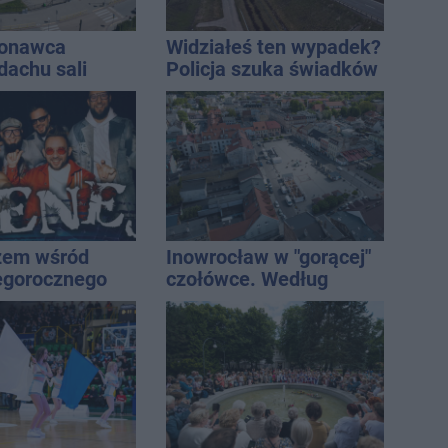
konawca
Widziałeś ten wypadek?
dachu sali
Policja szuka świadków
znej
żem wśród
Inowrocław w "gorącej"
egorocznego
czołówce. Według
iasta
analizy Onetu nasze
miasto jest jednym z
najbardziej narażonych
na upały