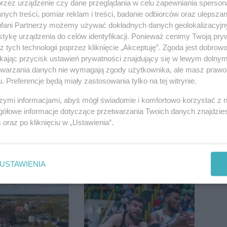
przez urządzenie czy dane przeglądania w celu zapewniania sperson
ych treści, pomiar reklam i treści, badanie odbiorców oraz ulepszan
fani Partnerzy możemy używać dokładnych danych geolokalizacyjn
tykę urządzenia do celów identyfikacji. Ponieważ cenimy Twoją pry
z tych technologii poprzez kliknięcie „Akceptuję”. Zgoda jest dobro
ikając przycisk ustawień prywatności znajdujący się w lewym dolny
etwarzania danych nie wymagają zgody użytkownika, ale masz prawo 
. Preferencje będą miały zastosowania tylko na tej witrynie.
szymi informacjami, abyś mógł świadomie i komfortowo korzystać z
gółowe informacje dotyczące przetwarzania Twoich danych znajdzi
s
oraz po kliknięciu w „Ustawienia”.
tędze. Nowy
Duże utrudnienia na
USTAWIENIA
pera z
Dworcowej. Dwa pasy
awia przeciwko
blokowała przyczepa od
eniom
ciągnika