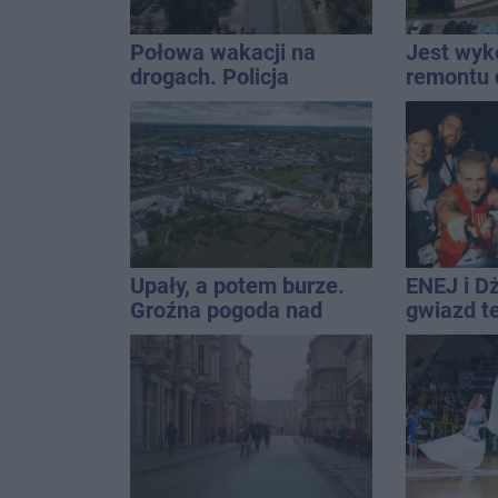
Połowa wakacji na
Jest wy
drogach. Policja
remontu 
podsumowała lipiec
gimastyc
Upały, a potem burze.
ENEJ i D
Groźna pogoda nad
gwiazd t
naszym regionem
święta m