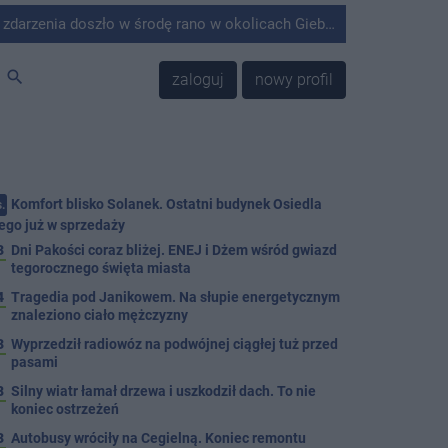
środę rano w okolicach Giebni koło Janikowa. Wówczas na słupie energetycznym odnaleziono ciało mężczyzny.
search
zaloguj
nowy profil
Komfort blisko Solanek. Ostatni budynek Osiedla
.
ego już w sprzedaży
3
Dni Pakości coraz bliżej. ENEJ i Dżem wśród gwiazd
tegorocznego święta miasta
4
Tragedia pod Janikowem. Na słupie energetycznym
znaleziono ciało mężczyzny
3
Wyprzedził radiowóz na podwójnej ciągłej tuż przed
pasami
8
Silny wiatr łamał drzewa i uszkodził dach. To nie
koniec ostrzeżeń
3
Autobusy wróciły na Cegielną. Koniec remontu