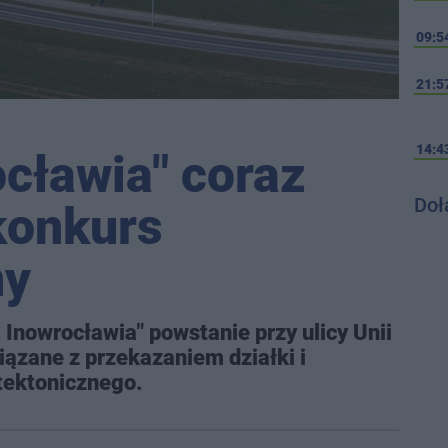
09:5
21:5
14:4
ocławia" coraz
Doł
 konkurs
ny
 Inowrocławia" powstanie przy ulicy Unii
iązane z przekazaniem działki i
tektonicznego.