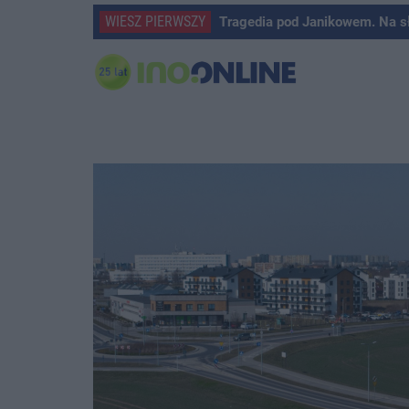
WIESZ PIERWSZY
Tragedia pod Janikowem. Na s