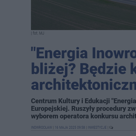
| fot. MJ
"Energia Inowr
bliżej? Będzie
architektonicz
Centrum Kultury i Edukacji "Energia
Europejskiej. Ruszyły procedury zw
wyborem operatora konkursu archi
INOWROCŁAW
|
16 MAJA 2025 09:58
|
INWESTYCJE
|