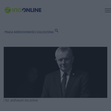
men
search
PRACA
NIERUCHOMOŚCI
OGŁOSZENIA
| fot. archiwum ino.online