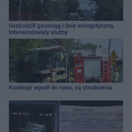
Uszkodzili gazociąg i linię energetyczną.
Interweniowały służby
Kombajn wpadł do rowu, są utrudnienia