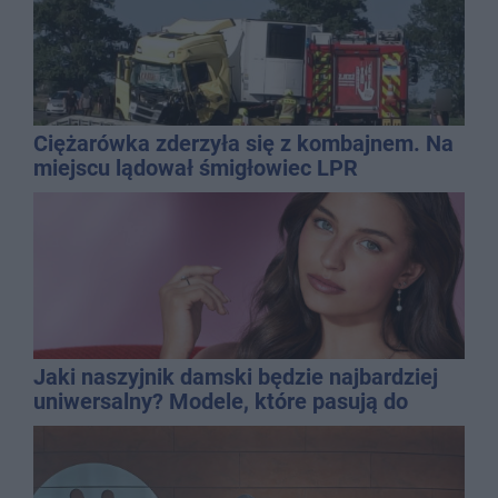
Ciężarówka zderzyła się z kombajnem. Na
miejscu lądował śmigłowiec LPR
Jaki naszyjnik damski będzie najbardziej
uniwersalny? Modele, które pasują do
wielu stylizacji