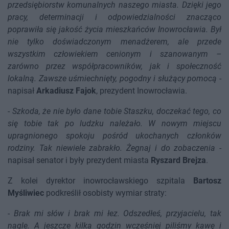
przedsiębiorstw komunalnych naszego miasta. Dzięki jego
pracy, determinacji i odpowiedzialności znacząco
poprawiła się jakość życia mieszkańców Inowrocławia. Był
nie tylko doświadczonym menadżerem, ale przede
wszystkim człowiekiem cenionym i szanowanym –
zarówno przez współpracowników, jak i społeczność
lokalną. Zawsze uśmiechnięty, pogodny i służący pomocą
-
napisał
Arkadiusz Fajok
, prezydent Inowrocławia.
-
Szkoda, że nie było dane tobie Staszku, doczekać tego, co
się tobie tak po ludzku należało. W nowym miejscu
upragnionego spokoju pośród ukochanych członków
rodziny. Tak niewiele zabrakło. Żegnaj i do zobaczenia
-
napisał senator i były prezydent miasta
Ryszard Brejza
.
Z kolei dyrektor inowrocławskiego szpitala
Bartosz
Myśliwiec
podkreślił osobisty wymiar straty:
-
Brak mi słów i brak mi łez. Odszedłeś, przyjacielu, tak
nagle. A jeszcze kilka godzin wcześniej piliśmy kawę i