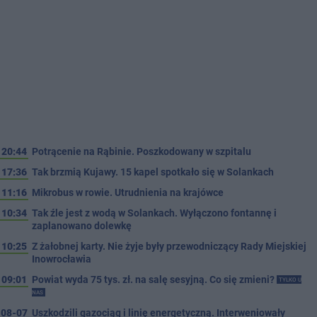
20:44
Potrącenie na Rąbinie. Poszkodowany w szpitalu
17:36
Tak brzmią Kujawy. 15 kapel spotkało się w Solankach
11:16
Mikrobus w rowie. Utrudnienia na krajówce
10:34
Tak źle jest z wodą w Solankach. Wyłączono fontannę i
zaplanowano dolewkę
10:25
Z żałobnej karty. Nie żyje były przewodniczący Rady Miejskiej
Inowrocławia
09:01
Powiat wyda 75 tys. zł. na salę sesyjną. Co się zmieni?
TYLKO U
NAS
08-07
Uszkodzili gazociąg i linię energetyczną. Interweniowały