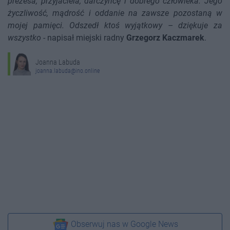
prezesa, przyjaciela, darczyńcę i dobrego człowieka. Jego
życzliwość, mądrość i oddanie na zawsze pozostaną w
mojej pamięci. Odszedł ktoś wyjątkowy – dziękuje za
wszystko
- napisał miejski radny
Grzegorz Kaczmarek
.
Joanna Labuda
joanna.labuda@ino.online
Obserwuj nas w Google News