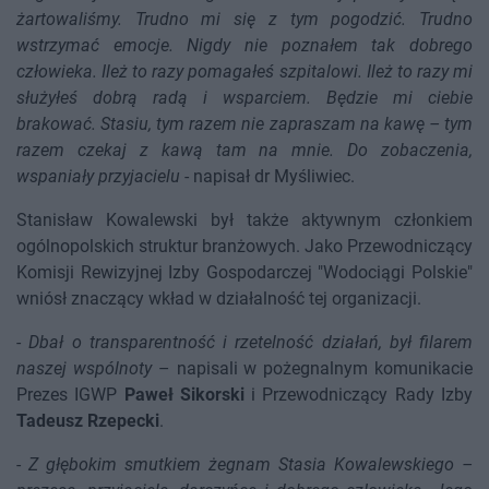
żartowaliśmy. Trudno mi się z tym pogodzić. Trudno
wstrzymać emocje. Nigdy nie poznałem tak dobrego
człowieka. Ileż to razy pomagałeś szpitalowi. Ileż to razy mi
służyłeś dobrą radą i wsparciem. Będzie mi ciebie
brakować. Stasiu, tym razem nie zapraszam na kawę – tym
razem czekaj z kawą tam na mnie. Do zobaczenia,
wspaniały przyjacielu
- napisał dr Myśliwiec.
Stanisław Kowalewski był także aktywnym członkiem
ogólnopolskich struktur branżowych. Jako Przewodniczący
Komisji Rewizyjnej Izby Gospodarczej "Wodociągi Polskie"
wniósł znaczący wkład w działalność tej organizacji.
-
Dbał o transparentność i rzetelność działań, był filarem
naszej wspólnoty
– napisali w pożegnalnym komunikacie
Prezes IGWP
Paweł Sikorski
i Przewodniczący Rady Izby
Tadeusz Rzepecki
.
-
Z głębokim smutkiem żegnam Stasia Kowalewskiego –