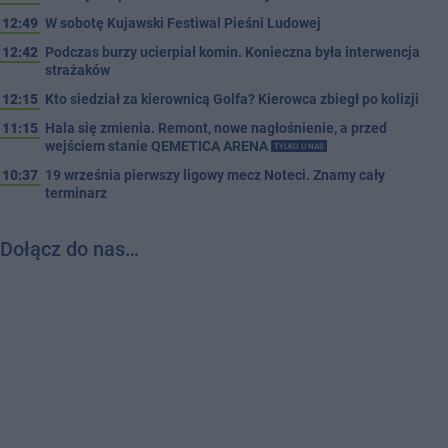
12:49
W sobotę Kujawski Festiwal Pieśni Ludowej
12:42
Podczas burzy ucierpiał komin. Konieczna była interwencja
strażaków
12:15
Kto siedział za kierownicą Golfa? Kierowca zbiegł po kolizji
11:15
Hala się zmienia. Remont, nowe nagłośnienie, a przed
wejściem stanie QEMETICA ARENA
TYLKO U NAS
10:37
19 września pierwszy ligowy mecz Noteci. Znamy cały
terminarz
Dołącz do nas…