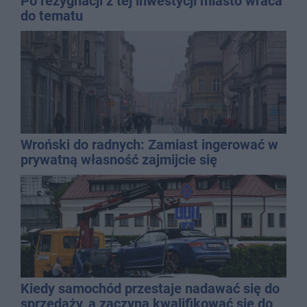
Po rezygnacji z tej inwestycji miasto wraca
do tematu
Wroński do radnych: Zamiast ingerować w
prywatną własność zajmijcie się
gospodarką
Kiedy samochód przestaje nadawać się do
sprzedaży, a zaczyna kwalifikować się do