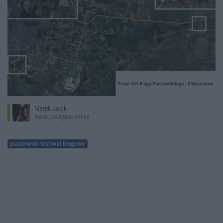
Marek Jasik
marek.jasik@ino.online
piastowski festiwal biegowy