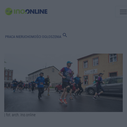
men
search
PRACA
NIERUCHOMOŚCI
OGŁOSZENIA
| fot. arch. Ino.online