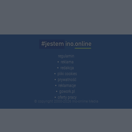
regulamin
reklama
redakcja
pliki cookies
prywatność
reklamacje
gowork.pl
oferty pracy
© copyright 2000-2026 Ino-online Media