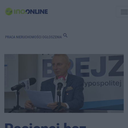
men
search
PRACA
NIERUCHOMOŚCI
OGŁOSZENIA