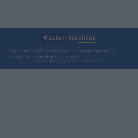
regulamin
reklama
redakcja
pliki cookies
prywatność
reklamacje
gowork.pl
oferty pracy
© copyright 2000-2026 Ino-online Media