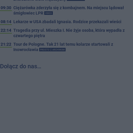
09:30
Ciężarówka zderzyła się z kombajnem. Na miejscu lądował
śmigłowiec LPR
VIDEO
08:14
Lekarze w USA zbadali Ignasia. Rodzice przekazali wieści
22:14
Tragedia przy ul. Mieszka I. Nie żyje osoba, która wypadła z
czwartego piętra
21:22
Tour de Pologne. Tak 21 lat temu kolarze startowali z
Inowrocławia
PROSTO Z ARCHIWUM
Dołącz do nas…