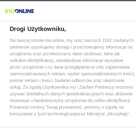
Drogi Użytkowniku,
Na naszej stronie ino.online, my oraz naszych 1162 zaufanych
partnerów uzyskujemy dostęp i przechowujemy informacje na
urządzeniu oraz przetwarzamy dane osobowe, takie jak
unikalne identyfikatory, standardowe informacje wysyłane
przez urządzenie czy dane przeglądania w celu zapewniania
spersonalizowanych reklam, wybór spersonalizowanych treści,
pomiar reklam i treści, badanie odbiorców oraz ulepszanie
usług. Za zgodą Użytkownika my i Zaufani Partnerzy możemy
używać dokładnych danych geolokalizacyjnych oraz aktywnie
skanować charakterystykę urządzenia do celów identyfikacji.
Ponieważ cenimy Twoją prywatność, prosimy o zgodę na
korzystanie z tych technologii poprzez kliknięcie „Akceptuję”.
Zgoda jest dobrowolna i zawsze możesz ją zmienić/wycofać
klikając przycisk ustawień prywatności znajdujący się w lewym
dolnym rogu strony
. Niektóre rodzaje przetwarzania danych