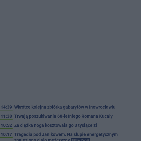
14:39
Wkrótce kolejna zbiórka gabarytów w Inowrocławiu
11:38
Trwają poszukiwania 68-letniego Romana Kucały
10:52
Za ciężka noga kosztowała go 3 tysiące zł
10:17
Tragedia pod Janikowem. Na słupie energetycznym
znaleziono ciało mężczyzny
AKTUALIZACJA