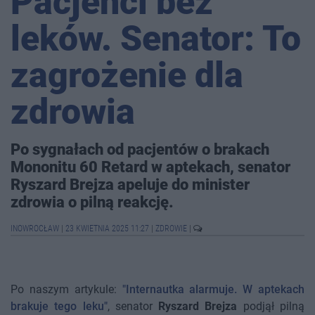
Pacjenci bez
leków. Senator: To
zagrożenie dla
zdrowia
Po sygnałach od pacjentów o brakach
Mononitu 60 Retard w aptekach, senator
Ryszard Brejza apeluje do minister
zdrowia o pilną reakcję.
INOWROCŁAW
|
23 KWIETNIA 2025 11:27
|
ZDROWIE
|
Po naszym artykule:
"Internautka alarmuje. W aptekach
brakuje tego leku"
, senator
Ryszard Brejza
podjął pilną