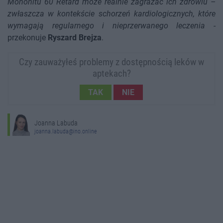
Mononitu 60 Retard może realnie zagrażać ich zdrowiu –
zwłaszcza w kontekście schorzeń kardiologicznych, które
wymagają regularnego i nieprzerwanego leczenia
-
przekonuje
Ryszard Brejza
.
Czy zauważyłeś problemy z dostępnością leków w
aptekach?
TAK
NIE
Joanna Labuda
joanna.labuda@ino.online