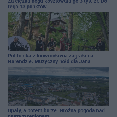
Za ciężka noga kosztowała go 3 tys. zł. Do
tego 13 punktów
Polifonika z Inowrocławia zagrała na
Harendzie. Muzyczny hołd dla Jana
Kasprowicza
Upały, a potem burze. Groźna pogoda nad
naszym regionem