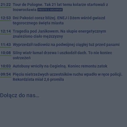
21:22
Tour de Pologne. Tak 21 lat temu kolarze startowali z
Inowrocławia
PROSTO Z ARCHIWUM
12:53
Dni Pakości coraz bliżej. ENEJ i Dżem wśród gwiazd
tegorocznego święta miasta
12:14
Tragedia pod Janikowem. Na słupie energetycznym
znaleziono ciało mężczyzny
11:43
Wyprzedził radiowóz na podwójnej ciągłej tuż przed pasami
10:08
Silny wiatr łamał drzewa i uszkodził dach. To nie koniec
ostrzeżeń
10:03
Autobusy wróciły na Cegielną. Koniec remontu zatok
09:54
Pięciu nietrzeźwych uczestników ruchu wpadło w ręce policji.
Rekordzista miał 2,6 promila
Dołącz do nas…