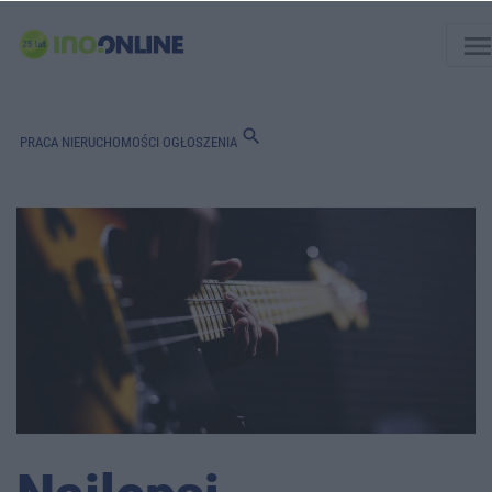
men
search
PRACA
NIERUCHOMOŚCI
OGŁOSZENIA