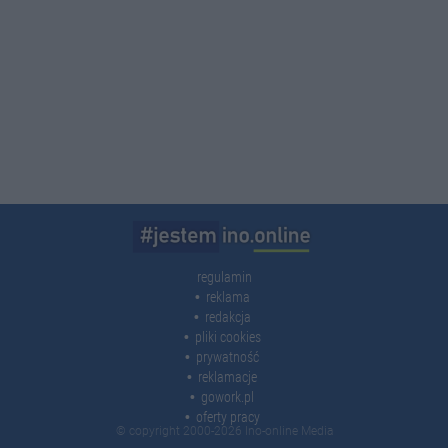
regulamin
reklama
redakcja
pliki cookies
prywatność
reklamacje
gowork.pl
oferty pracy
© copyright 2000-2026 Ino-online Media