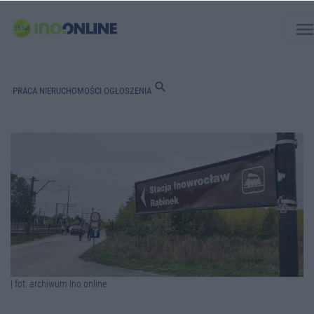
men
search
PRACA
NIERUCHOMOŚCI
OGŁOSZENIA
| fot. archiwum Ino.online