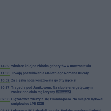
14:39
Wkrótce kolejna zbiórka gabarytów w Inowrocławiu
11:38
Trwają poszukiwania 68-letniego Romana Kucały
10:52
Za ciężka noga kosztowała go 3 tysiące zł
10:17
Tragedia pod Janikowem. Na słupie energetycznym
znaleziono ciało mężczyzny
AKTUALIZACJA
09:30
Ciężarówka zderzyła się z kombajnem. Na miejscu lądował
śmigłowiec LPR
VIDEO
08:14
Lekarze w USA zbadali Ignasia. Rodzice przekazali wieści