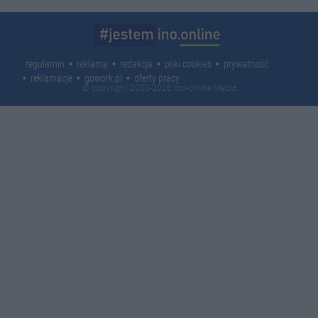
regulamin
reklama
redakcja
pliki cookies
prywatność
reklamacje
gowork.pl
oferty pracy
© copyright 2000-2026 Ino-online Media