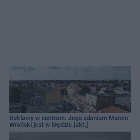
Reklamy w centrum. Jego zdaniem Marcin
Wroński jest w błędzie [akt.]