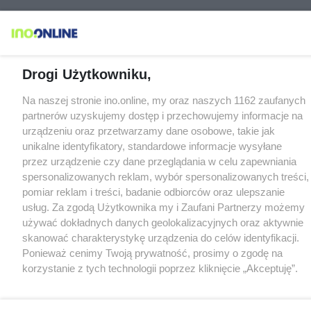
Drogi Użytkowniku,
Na naszej stronie ino.online, my oraz naszych 1162 zaufanych
partnerów uzyskujemy dostęp i przechowujemy informacje na
urządzeniu oraz przetwarzamy dane osobowe, takie jak
unikalne identyfikatory, standardowe informacje wysyłane
przez urządzenie czy dane przeglądania w celu zapewniania
spersonalizowanych reklam, wybór spersonalizowanych treści,
pomiar reklam i treści, badanie odbiorców oraz ulepszanie
usług. Za zgodą Użytkownika my i Zaufani Partnerzy możemy
używać dokładnych danych geolokalizacyjnych oraz aktywnie
skanować charakterystykę urządzenia do celów identyfikacji.
Ponieważ cenimy Twoją prywatność, prosimy o zgodę na
korzystanie z tych technologii poprzez kliknięcie „Akceptuję”.
Zgoda jest dobrowolna i zawsze możesz ją zmienić/wycofać
klikając przycisk ustawień prywatności znajdujący się w lewym