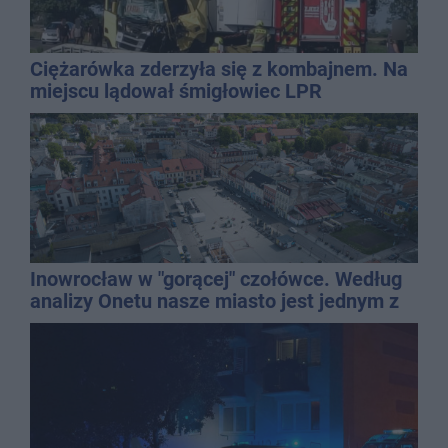
Ciężarówka zderzyła się z kombajnem. Na
miejscu lądował śmigłowiec LPR
Inowrocław w "gorącej" czołówce. Według
analizy Onetu nasze miasto jest jednym z
najbardziej narażonych na upały