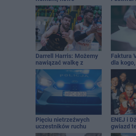
nagłośnienie, a przed
wejściem stanie
QEMETICA ARENA
Darrell Harris: Możemy
Faktura 
nawiązać walkę z
dla kogo,
każdym w tej lidze
wystawić 
Pięciu nietrzeźwych
ENEJ i D
uczestników ruchu
gwiazd t
wpadło w ręce policji.
święta m