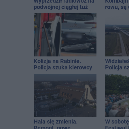
Wyprzedził radiowóz na
Kombajn 
podwójnej ciągłej tuż
rowu, są 
przed pasami
Kolizja na Rąbinie.
Widziałe
Policja szuka kierowcy
Policja 
Golfa
Hala się zmienia.
W sobotę
Remont, nowe
Festiwal