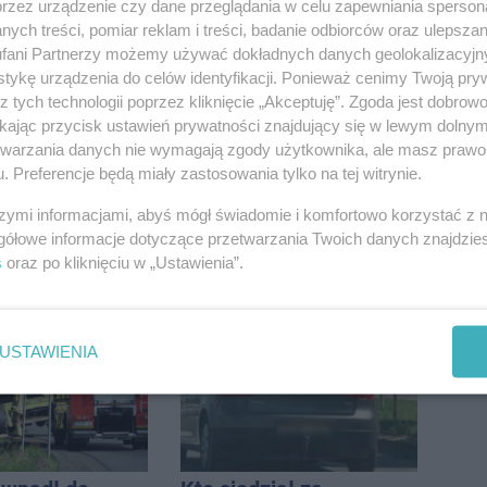
przez urządzenie czy dane przeglądania w celu zapewniania sperson
ych treści, pomiar reklam i treści, badanie odbiorców oraz ulepszan
fani Partnerzy możemy używać dokładnych danych geolokalizacyjn
tykę urządzenia do celów identyfikacji. Ponieważ cenimy Twoją pry
z tych technologii poprzez kliknięcie „Akceptuję”. Zgoda jest dobro
ikając przycisk ustawień prywatności znajdujący się w lewym dolny
etwarzania danych nie wymagają zgody użytkownika, ale masz prawo 
. Preferencje będą miały zastosowania tylko na tej witrynie.
szymi informacjami, abyś mógł świadomie i komfortowo korzystać z
gółowe informacje dotyczące przetwarzania Twoich danych znajdzi
s
oraz po kliknięciu w „Ustawienia”.
USTAWIENIA