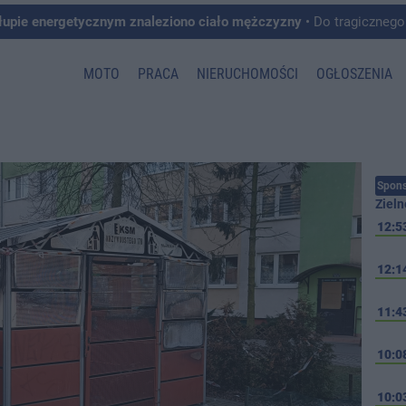
łupie energetycznym znaleziono ciało mężczyzny
• Do tragicznego zdarzenia doszło w 
MOTO
PRACA
NIERUCHOMOŚCI
OGŁOSZENIA
Spons
Zieln
12:5
12:1
11:4
10:0
10:0