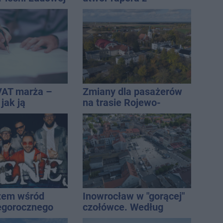
Inowrocławia przeciwko
uzależnieniom
VAT marża –
Zmiany dla pasażerów
 jak ją
na trasie Rojewo-
i jak rozliczyć
Inowrocław
żem wśród
Inowrocław w "gorącej"
egorocznego
czołówce. Według
iasta
analizy Onetu nasze