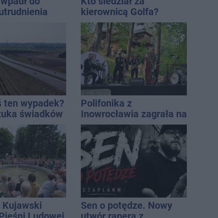
wpadł do
Kto siedział za
utrudnienia
kierownicą Golfa?
Kierowca zbiegł po
kolizji
ś ten wypadek?
Polifonika z
szuka świadków
Inowrocławia zagrała na
Harendzie. Muzyczny
hołd dla Jana
Kasprowicza
 Kujawski
Sen o potędze. Nowy
 Pieśni Ludowej
utwór rapera z