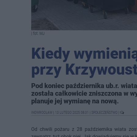
| fot. MJ
Kiedy wymienią
przy Krzywous
Pod koniec października ub.r. wia
została całkowicie zniszczona w 
planuje jej wymianę na nową.
INOWROCŁAW
|
13 LUTEGO 2025 08:31
|
SPOŁECZEŃSTWO
|
Od chwili pożaru z 28 października wiata zos
zewnątrz, tuż obok niej. Jak dowiadujemy się w K