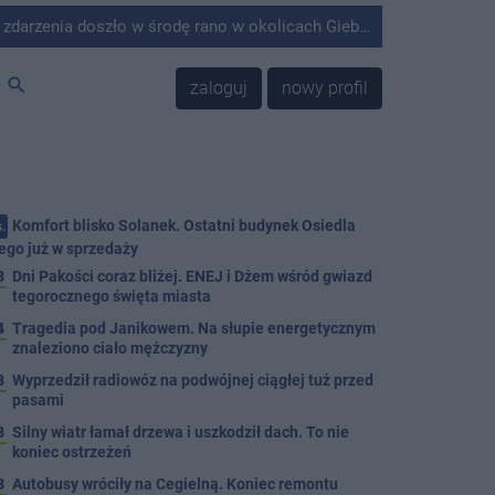
środę rano w okolicach Giebni koło Janikowa. Wówczas na słupie energetycznym odnaleziono ciało mężczyzny.
search
zaloguj
nowy profil
Komfort blisko Solanek. Ostatni budynek Osiedla
.
ego już w sprzedaży
3
Dni Pakości coraz bliżej. ENEJ i Dżem wśród gwiazd
tegorocznego święta miasta
4
Tragedia pod Janikowem. Na słupie energetycznym
znaleziono ciało mężczyzny
3
Wyprzedził radiowóz na podwójnej ciągłej tuż przed
pasami
8
Silny wiatr łamał drzewa i uszkodził dach. To nie
koniec ostrzeżeń
3
Autobusy wróciły na Cegielną. Koniec remontu