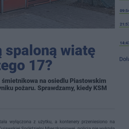
09:5
21:5
14:4
 spaloną wiatę
Doł
tego 17?
ta śmietnikowa na osiedlu Piastowskim
wyniku pożaru. Sprawdzamy, kiedy KSM
tała wyłączona z użytku, a kontenery przeniesiono na
ujawskiej Spółdzielni Mieszkaniowej, policja nie wykryła