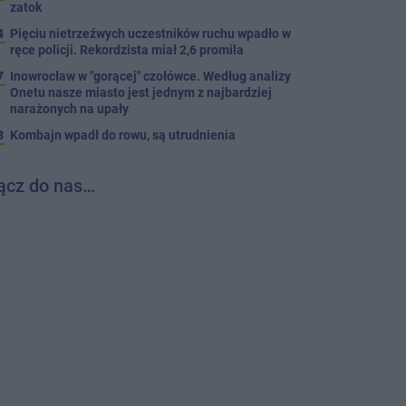
zatok
4
Pięciu nietrzeźwych uczestników ruchu wpadło w
ręce policji. Rekordzista miał 2,6 promila
7
Inowrocław w "gorącej" czołówce. Według analizy
Onetu nasze miasto jest jednym z najbardziej
narażonych na upały
3
Kombajn wpadł do rowu, są utrudnienia
ącz do nas…