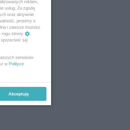
alizowanych reklam,
ie usług. Za zgodą
ych oraz aktywnie
watność, prosimy o
wolna i zawsze możesz
m rogu strony
.
sprzeciwić się
 naszych serwisów
esz w
Polityce
Akceptuję