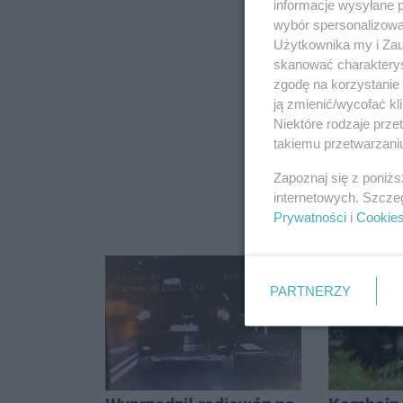
informacje wysyłane 
wybór spersonalizowan
Użytkownika my i Zau
skanować charakterys
zgodę na korzystanie 
ją zmienić/wycofać kl
Niektóre rodzaje prz
takiemu przetwarzaniu
Zapoznaj się z poniż
internetowych. Szcze
Prywatności
i
Cookie
PARTNERZY