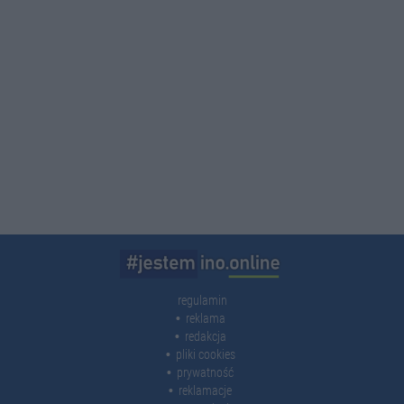
regulamin
reklama
redakcja
pliki cookies
prywatność
reklamacje