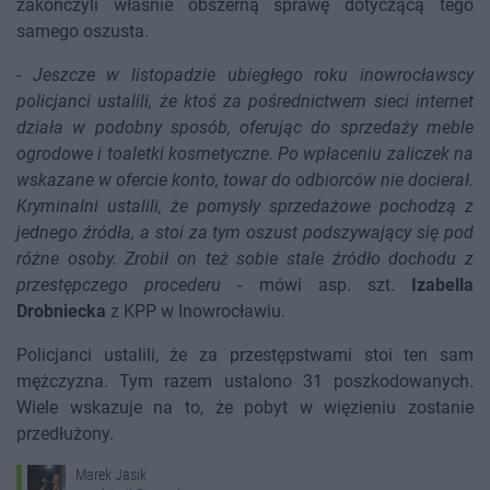
zakończyli właśnie obszerną sprawę dotyczącą tego
samego oszusta.
-
Jeszcze w listopadzie ubiegłego roku inowrocławscy
policjanci ustalili, że ktoś za pośrednictwem sieci internet
działa w podobny sposób, oferując do sprzedaży meble
ogrodowe i toaletki kosmetyczne. Po wpłaceniu zaliczek na
wskazane w ofercie konto, towar do odbiorców nie docierał.
Kryminalni ustalili, że pomysły sprzedażowe pochodzą z
jednego źródła, a stoi za tym oszust podszywający się pod
różne osoby. Zrobił on też sobie stale źródło dochodu z
przestępczego procederu
- mówi asp. szt.
Izabella
Drobniecka
z KPP w Inowrocławiu.
Policjanci ustalili, że za przestępstwami stoi ten sam
mężczyzna. Tym razem ustalono 31 poszkodowanych.
Wiele wskazuje na to, że pobyt w więzieniu zostanie
przedłużony.
Marek Jasik