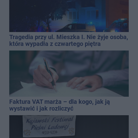
Tragedia przy ul. Mieszka I. Nie żyje osoba,
która wypadła z czwartego piętra
Faktura VAT marża – dla kogo, jak ją
wystawić i jak rozliczyć