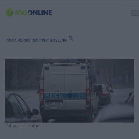
men
search
PRACA
NIERUCHOMOŚCI
OGŁOSZENIA
| fot. arch. Ino.online