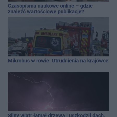
Czasopisma naukowe online – gdzie
znaleźć wartościowe publikacje?
Mikrobus w rowie. Utrudnienia na krajówce
Silny wiatr łamał drzewa i uszkodził dach.