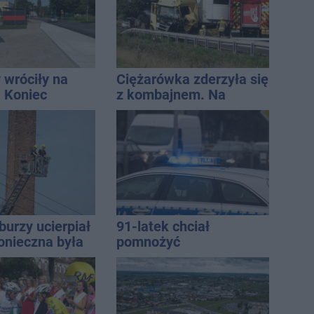
 wróciły na
Ciężarówka zderzyła się
. Koniec
z kombajnem. Na
zatok
miejscu lądował
śmigłowiec LPR
burzy ucierpiał
91-latek chciał
onieczna była
pomnożyć
cja strażaków
oszczędności. Stracił
ponad 10 tys. zł