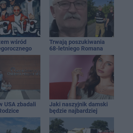
icza
żem wśród
Trwają poszukiwania
egorocznego
68-letniego Romana
iasta
Kucały
w USA zbadali
Jaki naszyjnik damski
 Rodzice
będzie najbardziej
i wieści
uniwersalny? Modele,
które pasują do wielu
stylizacji