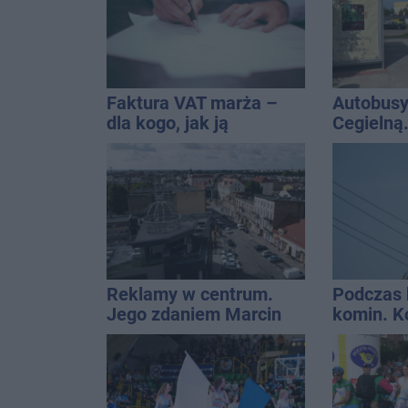
Faktura VAT marża –
Autobusy
dla kogo, jak ją
Cegielną
wystawić i jak rozliczyć
remontu 
Reklamy w centrum.
Podczas 
Jego zdaniem Marcin
komin. K
Wroński jest w błędzie
interwen
[akt.]