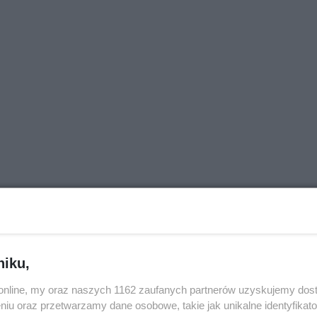
j nas w Google News
niku,
o.online, my oraz naszych 1162 zaufanych partnerów uzyskujemy dos
niu oraz przetwarzamy dane osobowe, takie jak unikalne identyfikat