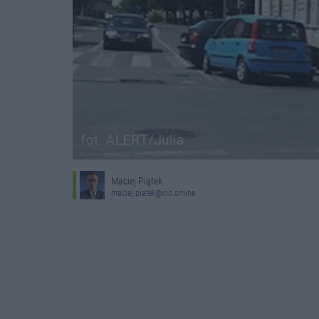
Maciej Piątek
maciej.piatek@ino.online