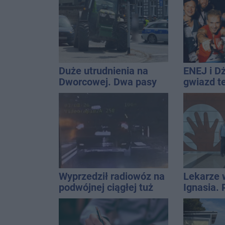
promila
Kasprow
Duże utrudnienia na
ENEJ i D
Dworcowej. Dwa pasy
gwiazd t
blokowała przyczepa od
święta m
ciągnika
Wyprzedził radiowóz na
Lekarze 
podwójnej ciągłej tuż
Ignasia.
przed pasami
przekazal