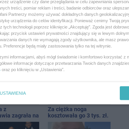
przez urządzenie czy dane przeglądania w celu zapewniania sperson
ych treści, pomiar reklam i treści, badanie odbiorców oraz ulepszan
fani Partnerzy możemy używać dokładnych danych geolokalizacyjn
tykę urządzenia do celów identyfikacji. Ponieważ cenimy Twoją pry
z tych technologii poprzez kliknięcie „Akceptuję”. Zgoda jest dobro
ikając przycisk ustawień prywatności znajdujący się w lewym dolny
etwarzania danych nie wymagają zgody użytkownika, ale masz prawo 
. Preferencje będą miały zastosowania tylko na tej witrynie.
szymi informacjami, abyś mógł świadomie i komfortowo korzystać z
gółowe informacje dotyczące przetwarzania Twoich danych znajdzi
s
oraz po kliknięciu w „Ustawienia”.
USTAWIENIA
a z
Za ciężka noga
awia zagrała na
kosztowała go 3 tys. zł.
e. Muzyczny
Do tego 13 punktów
 Jana