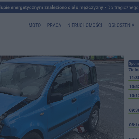
łupie energetycznym znaleziono ciało mężczyzny
• Do tragicznego zdarzenia doszło w 
MOTO
PRACA
NIERUCHOMOŚCI
OGŁOSZENIA
Spons
Zieln
11:3
10:5
10:1
09:3
08:1