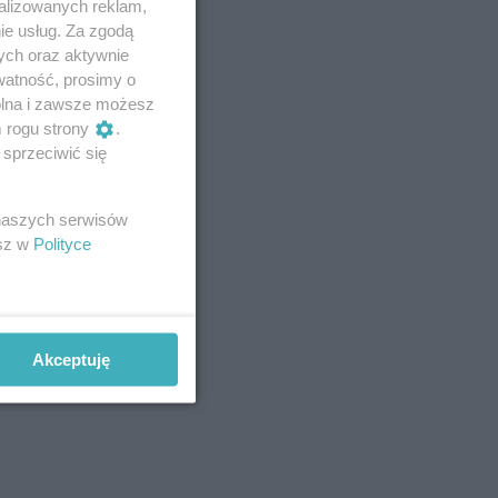
alizowanych reklam,
ie usług. Za zgodą
ych oraz aktywnie
watność, prosimy o
wolna i zawsze możesz
m rogu strony
.
sprzeciwić się
 naszych serwisów
esz w
Polityce
Akceptuję