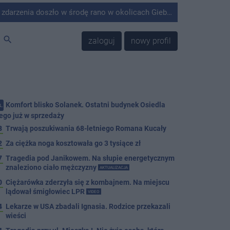
środę rano w okolicach Giebni koło Janikowa. Wówczas na słupie energetycznym odnaleziono ciało mężczyzny.
search
zaloguj
nowy profil
Komfort blisko Solanek. Ostatni budynek Osiedla
.
ego już w sprzedaży
8
Trwają poszukiwania 68-letniego Romana Kucały
2
Za ciężka noga kosztowała go 3 tysiące zł
7
Tragedia pod Janikowem. Na słupie energetycznym
znaleziono ciało mężczyzny
AKTUALIZACJA
0
Ciężarówka zderzyła się z kombajnem. Na miejscu
lądował śmigłowiec LPR
VIDEO
4
Lekarze w USA zbadali Ignasia. Rodzice przekazali
wieści