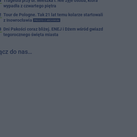
4
Tragedia przy ul. Mieszka I. Nie żyje osoba, która
wypadła z czwartego piętra
2
Tour de Pologne. Tak 21 lat temu kolarze startowali
z Inowrocławia
PROSTO Z ARCHIWUM
3
Dni Pakości coraz bliżej. ENEJ i Dżem wśród gwiazd
tegorocznego święta miasta
ącz do nas…