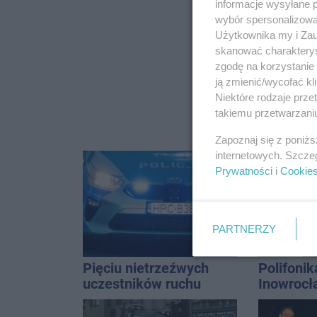
informacje wysyłane 
wybór spersonalizowan
Użytkownika my i Zau
skanować charakterys
zgodę na korzystanie 
ją zmienić/wycofać kl
Niektóre rodzaje prz
takiemu przetwarzaniu
Zapoznaj się z poniż
internetowych. Szcze
Prywatności
i
Cookie
PARTNERZY
Pięciu nietrzeźwych
Polifonik
uczestników ruchu
Inowrocł
wpadło w ręce policji.
Harendzi
Rekordzista miał 2,6
hołd dla