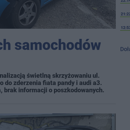
22:1
21:2
12:5
óch samochodów
Doł
alizacją świetlną skrzyżowaniu ul.
o do zderzenia fiata pandy i audi a3.
a, brak informacji o poszkodowanych.