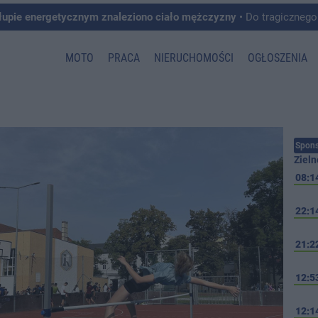
łupie energetycznym znaleziono ciało mężczyzny
• Do tragicznego zdarzenia doszło w 
MOTO
PRACA
NIERUCHOMOŚCI
OGŁOSZENIA
Spons
Zieln
08:1
22:1
21:2
12:5
12:1