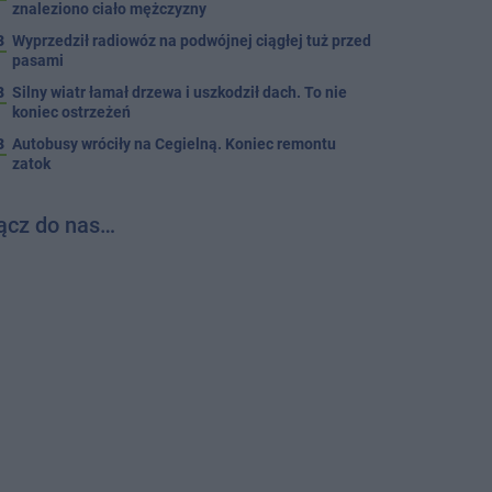
znaleziono ciało mężczyzny
3
Wyprzedził radiowóz na podwójnej ciągłej tuż przed
pasami
8
Silny wiatr łamał drzewa i uszkodził dach. To nie
koniec ostrzeżeń
3
Autobusy wróciły na Cegielną. Koniec remontu
zatok
ącz do nas…