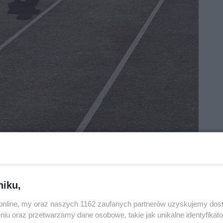
niku,
o.online, my oraz naszych 1162 zaufanych partnerów uzyskujemy dos
niu oraz przetwarzamy dane osobowe, takie jak unikalne identyfikat