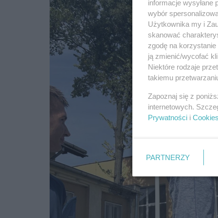
informacje wysyłane 
wybór spersonalizowan
Użytkownika my i Zau
skanować charakterys
zgodę na korzystanie 
ją zmienić/wycofać kl
Niektóre rodzaje prz
takiemu przetwarzaniu
Zapoznaj się z poniż
internetowych. Szcze
Prywatności
i
Cookie
PARTNERZY