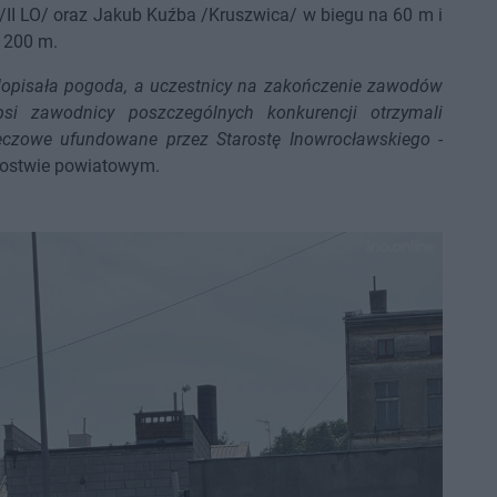
 /II LO/ oraz Jakub Kuźba /Kruszwica/ w biegu na 60 m i
a 200 m.
 dopisała pogoda, a uczestnicy na zakończenie zawodów
si zawodnicy poszczególnych konkurencji otrzymali
eczowe ufundowane przez Starostę Inowrocławskiego
-
tarostwie powiatowym.