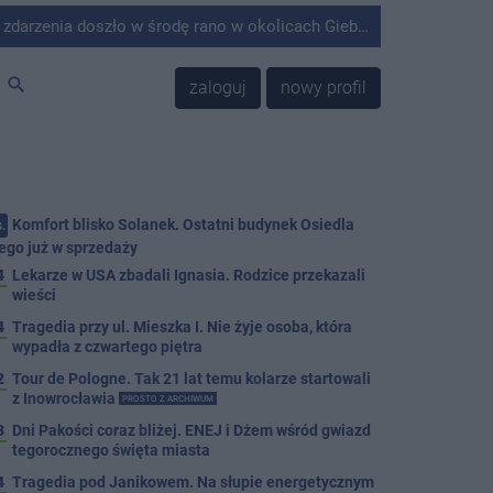
środę rano w okolicach Giebni koło Janikowa. Wówczas na słupie energetycznym odnaleziono ciało mężczyzny.
search
zaloguj
nowy profil
Komfort blisko Solanek. Ostatni budynek Osiedla
.
ego już w sprzedaży
4
Lekarze w USA zbadali Ignasia. Rodzice przekazali
wieści
4
Tragedia przy ul. Mieszka I. Nie żyje osoba, która
wypadła z czwartego piętra
2
Tour de Pologne. Tak 21 lat temu kolarze startowali
z Inowrocławia
PROSTO Z ARCHIWUM
3
Dni Pakości coraz bliżej. ENEJ i Dżem wśród gwiazd
tegorocznego święta miasta
4
Tragedia pod Janikowem. Na słupie energetycznym