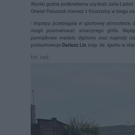
Wyniki godne podkreślenia uzyskali Julia Ładoń
Oliwier Paluszak również z Kruszwicy w biegu n
-
Impreza przebiegała w sportowej atmosferze,
mogli posmakować smacznego grilla. Najlep
pamiątkowe medale, dyplomy oraz nagrody rz
podsumowuje
Dariusz Lis
, insp. ds. sportu w s
fot. nad.