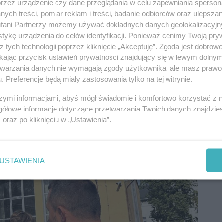
przez urządzenie czy dane przeglądania w celu zapewniania sperson
ych treści, pomiar reklam i treści, badanie odbiorców oraz ulepszan
fani Partnerzy możemy używać dokładnych danych geolokalizacyjn
tykę urządzenia do celów identyfikacji. Ponieważ cenimy Twoją pry
z tych technologii poprzez kliknięcie „Akceptuję”. Zgoda jest dobro
ikając przycisk ustawień prywatności znajdujący się w lewym dolny
etwarzania danych nie wymagają zgody użytkownika, ale masz prawo 
. Preferencje będą miały zastosowania tylko na tej witrynie.
szymi informacjami, abyś mógł świadomie i komfortowo korzystać z
gółowe informacje dotyczące przetwarzania Twoich danych znajdzi
s
oraz po kliknięciu w „Ustawienia”.
USTAWIENIA