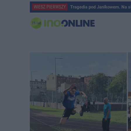
WIESZ PIERWSZY
Tragedia pod Janikowem. Na s