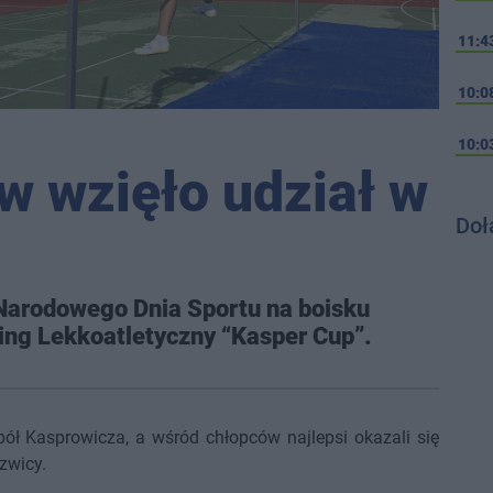
11:4
10:0
10:0
 wzięło udział w
Doł
Narodowego Dnia Sportu na boisku
ing Lekkoatletyczny “Kasper Cup”.
pół Kasprowicza, a wśród chłopców najlepsi okazali się
zwicy.