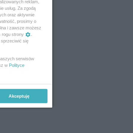
alizowanych reklam,
ie usług. Za zgodą
ych oraz aktywnie
watność, prosimy o
wolna i zawsze możesz
m rogu strony
.
sprzeciwić się
 naszych serwisów
esz w
Polityce
Akceptuję