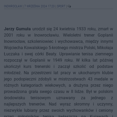
INOWROCŁAW
|
7 WRZEŚNIA 2024 17:23
|
SPORT
|
Jerzy Gumuła
urodził się 24 kwietnia 1933 roku, zmarł w
2001 roku w Inowrocławiu. Wieloletni trener Goplanii
Inowrocław, szkoleniowiec i wychowawca, między innymi
Wojciecha Kowalskiego 5-krotnego mistrza Polski, Mikołaja
Łuczaka i swej córki Beaty. Uprawianie tenisa ziemnego
rozpoczął w Goplanii w 1949 roku. W kilka lat później
ukończył kurs trenerski i zaczął szkolić od podstaw
młodzież. Na przestrzeni lat pracy w ukochanym klubie
jego podopieczni zdobyli w mistrzostwach 43 medale w
różnych kategoriach wiekowych, a drużyna przez niego
prowadzona grała swego czasu w II lidze. Był w polskim
środowisku tenisowym uznawany za jednego z
najlepszych trenerów. Nad wyraz skromny i uczynny,
niezwykle lubiany przez swoich wychowanków i ceniony
przez miłośników tenisa zwłaszcza na Kujawach i