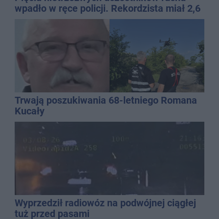
wpadło w ręce policji. Rekordzista miał 2,6
promila
Trwają poszukiwania 68-letniego Romana
Kucały
Wyprzedził radiowóz na podwójnej ciągłej
tuż przed pasami