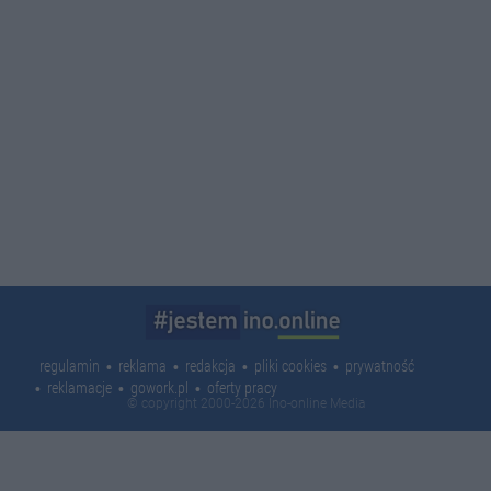
regulamin
reklama
redakcja
pliki cookies
prywatność
reklamacje
gowork.pl
oferty pracy
© copyright 2000-2026 Ino-online Media