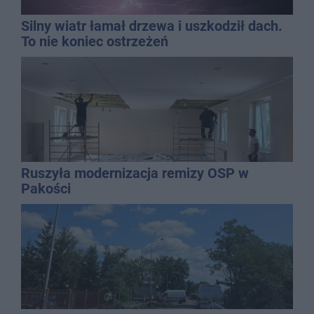
Silny wiatr łamał drzewa i uszkodził dach.
To nie koniec ostrzeżeń
Ruszyła modernizacja remizy OSP w
Pakości