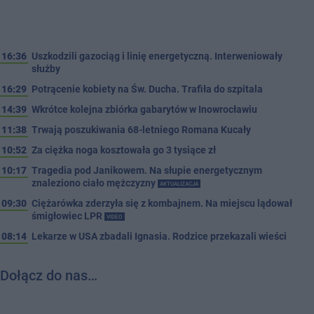
16:36
Uszkodzili gazociąg i linię energetyczną. Interweniowały
służby
16:29
Potrącenie kobiety na Św. Ducha. Trafiła do szpitala
14:39
Wkrótce kolejna zbiórka gabarytów w Inowrocławiu
11:38
Trwają poszukiwania 68-letniego Romana Kucały
10:52
Za ciężka noga kosztowała go 3 tysiące zł
10:17
Tragedia pod Janikowem. Na słupie energetycznym
znaleziono ciało mężczyzny
AKTUALIZACJA
09:30
Ciężarówka zderzyła się z kombajnem. Na miejscu lądował
śmigłowiec LPR
VIDEO
08:14
Lekarze w USA zbadali Ignasia. Rodzice przekazali wieści
Dołącz do nas…