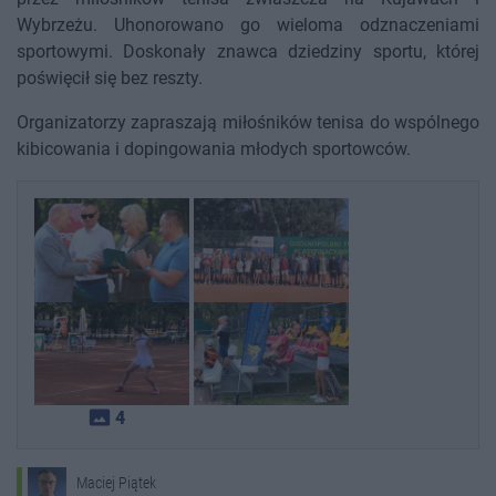
Wybrzeżu. Uhonorowano go wieloma odznaczeniami
sportowymi. Doskonały znawca dziedziny sportu, której
poświęcił się bez reszty.
Organizatorzy zapraszają miłośników tenisa do wspólnego
kibicowania i dopingowania młodych sportowców.
photo_size_select_actual
4
Maciej Piątek