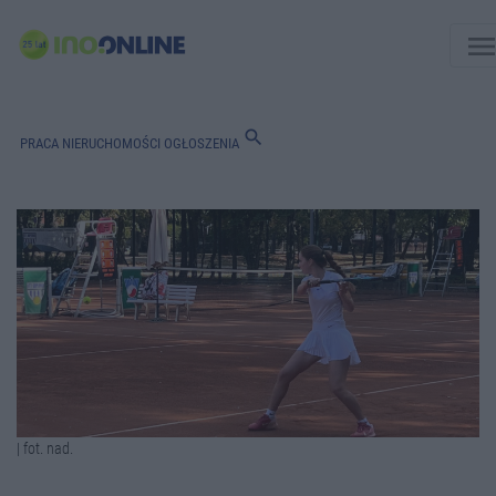
men
search
PRACA
NIERUCHOMOŚCI
OGŁOSZENIA
| fot. nad.