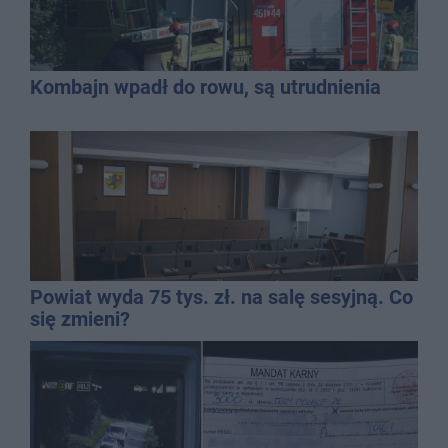
Kombajn wpadł do rowu, są utrudnienia
Powiat wyda 75 tys. zł. na salę sesyjną. Co
się zmieni?