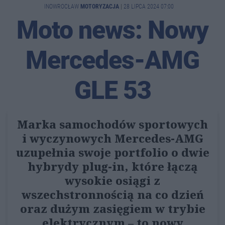
INOWROCŁAW
MOTORYZACJA
|
28 LIPCA 2024 07:00
Moto news: Nowy
Mercedes-AMG
GLE 53
Marka samochodów sportowych
i wyczynowych Mercedes-AMG
uzupełnia swoje portfolio o dwie
hybrydy plug-in, które łączą
wysokie osiągi z
wszechstronnością na co dzień
oraz dużym zasięgiem w trybie
elektrycznym – to nowy