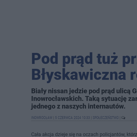
Pod prąd tuż p
Błyskawiczna re
Biały nissan jedzie pod prąd ulicą 
Inowrocławskich. Taką sytuację z
jednego z naszych internautów.
INOWROCŁAW
|
5 CZERWCA 2024 10:33
|
SPOŁECZEŃSTWO
|
Cała akcja dzieje się na oczach policjantów, któ