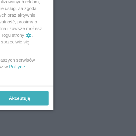
alizowanych reklam,
ie usług. Za zgodą
ych oraz aktywnie
watność, prosimy o
wolna i zawsze możesz
m rogu strony
.
sprzeciwić się
 naszych serwisów
esz w
Polityce
Akceptuję