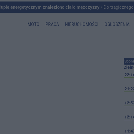
łupie energetycznym znaleziono ciało mężczyzny
• Do tragicznego zdarzenia doszło w 
MOTO
PRACA
NIERUCHOMOŚCI
OGŁOSZENIA
Spons
Zieln
22:1
21:2
12:5
12:1
11:4