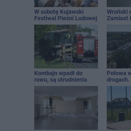
W sobotę Kujawski
Wroński 
Festiwal Pieśni Ludowej
Zamiast 
prywatną
zajmijcie
gospoda
Kombajn wpadł do
Połowa w
rowu, są utrudnienia
drogach. 
podsumow