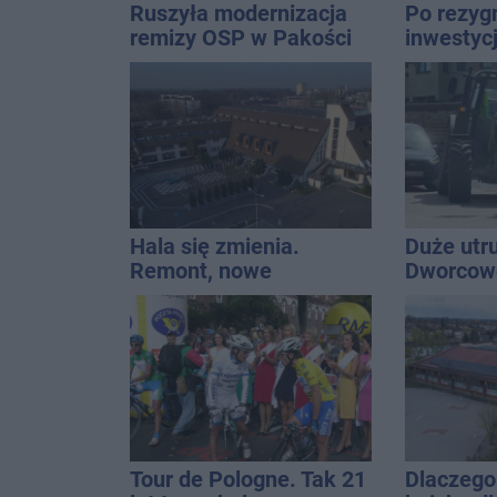
Ruszyła modernizacja
Po rezygn
remizy OSP w Pakości
inwestyc
do temat
Hala się zmienia.
Duże utr
Remont, nowe
Dworcowe
nagłośnienie, a przed
blokował
wejściem stanie
ciągnika
QEMETICA ARENA
Tour de Pologne. Tak 21
Dlaczego 