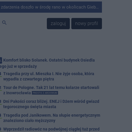
środę rano w okolicach Giebni koło Janikowa. Wówczas na słupie energetycznym odnaleziono ciało mężczyzny.
search
zaloguj
nowy profil
Komfort blisko Solanek. Ostatni budynek Osiedla
.
ego już w sprzedaży
4
Tragedia przy ul. Mieszka I. Nie żyje osoba, która
wypadła z czwartego piętra
2
Tour de Pologne. Tak 21 lat temu kolarze startowali
z Inowrocławia
PROSTO Z ARCHIWUM
3
Dni Pakości coraz bliżej. ENEJ i Dżem wśród gwiazd
tegorocznego święta miasta
4
Tragedia pod Janikowem. Na słupie energetycznym
znaleziono ciało mężczyzny
3
Wyprzedził radiowóz na podwójnej ciągłej tuż przed