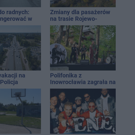
do radnych:
Zmiany dla pasażerów
ingerować w
na trasie Rojewo-
 własność
Inowrocław
 się
rką
akacji na
Polifonika z
Policja
Inowrocławia zagrała na
ała lipiec
Harendzie. Muzyczny
hołd dla Jana
Kasprowicza