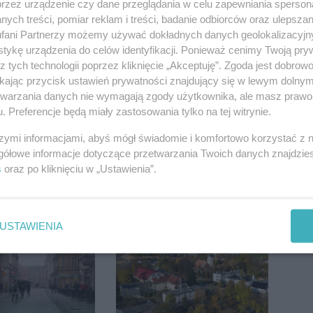
przez urządzenie czy dane przeglądania w celu zapewniania sperson
ych treści, pomiar reklam i treści, badanie odbiorców oraz ulepszan
fani Partnerzy możemy używać dokładnych danych geolokalizacyjn
aw w "gorącej"
Kolizja na Rąbinie.
tykę urządzenia do celów identyfikacji. Ponieważ cenimy Twoją pry
. Według
Policja szuka kierowcy
z tych technologii poprzez kliknięcie „Akceptuję”. Zgoda jest dobro
Onetu nasze
Golfa
ikając przycisk ustawień prywatności znajdujący się w lewym dolny
est jednym z
etwarzania danych nie wymagają zgody użytkownika, ale masz prawo 
iej narażonych
. Preferencje będą miały zastosowania tylko na tej witrynie.
szymi informacjami, abyś mógł świadomie i komfortowo korzystać z
gółowe informacje dotyczące przetwarzania Twoich danych znajdzi
s
oraz po kliknięciu w „Ustawienia”.
przy ul.
Wyprzedził radiowóz na
. Nie żyje
podwójnej ciągłej tuż
tóra wypadła z
przed pasami
USTAWIENIA
o piętra