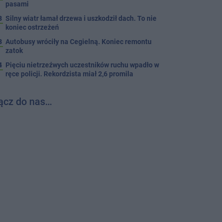
pasami
8
Silny wiatr łamał drzewa i uszkodził dach. To nie
koniec ostrzeżeń
3
Autobusy wróciły na Cegielną. Koniec remontu
zatok
4
Pięciu nietrzeźwych uczestników ruchu wpadło w
ręce policji. Rekordzista miał 2,6 promila
ącz do nas…