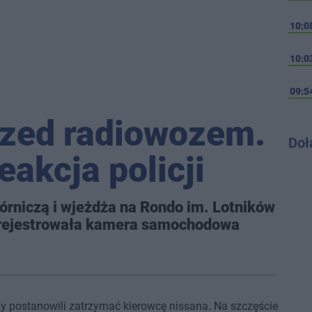
10:0
10:0
09:5
rzed radiowozem.
Doł
akcja policji
Górniczą i wjeżdża na Rondo im. Lotników
arejestrowała kamera samochodowa
rzy postanowili zatrzymać kierowcę nissana. Na szczęście