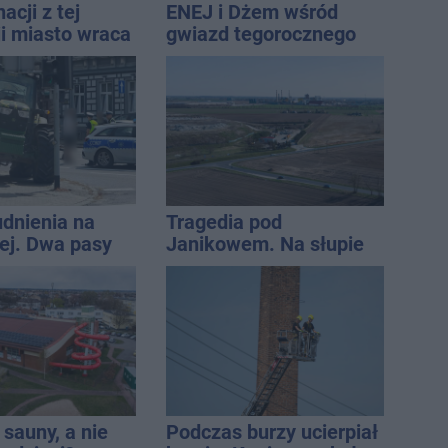
acji z tej
ENEJ i Dżem wśród
ji miasto wraca
gwiazd tegorocznego
u
święta miasta
udnienia na
Tragedia pod
j. Dwa pasy
Janikowem. Na słupie
a przyczepa od
energetycznym
znaleziono ciało
mężczyzny
sauny, a nie
Podczas burzy ucierpiał