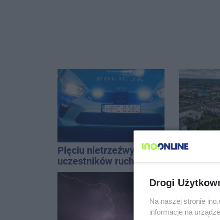
Pięciu nietrzeźwych
Upały, a
uczestników ruchu
Groźna p
wpadło w ręce policji.
naszym 
Rekordzista miał 2,6
Drogi Użytkow
promila
Na naszej stronie in
informacje na urządze