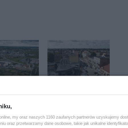
 potem burze.
Reklamy w centrum.
ogoda nad
Jego zdaniem Marcin
regionem
Wroński jest w błędzie
[akt.]
niku,
o.online, my oraz naszych 1160 zaufanych partnerów uzyskujemy dos
niu oraz przetwarzamy dane osobowe, takie jak unikalne identyfikat