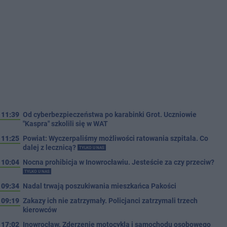
11:39
Od cyberbezpieczeństwa po karabinki Grot. Uczniowie
"Kaspra" szkolili się w WAT
11:25
Powiat: Wyczerpaliśmy możliwości ratowania szpitala. Co
dalej z lecznicą?
TYLKO U NAS
10:04
Nocna prohibicja w Inowrocławiu. Jesteście za czy przeciw?
TYLKO U NAS
09:34
Nadal trwają poszukiwania mieszkańca Pakości
09:19
Zakazy ich nie zatrzymały. Policjanci zatrzymali trzech
kierowców
17:02
Inowrocław. Zderzenie motocykla i samochodu osobowego