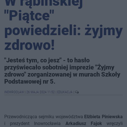
W rąbińskiej
"Piątce"
powiedzieli: żyjmy
zdrowo!
"Jesteś tym, co jesz" - to hasło
przyświecało sobotniej imprezie "Żyjmy
zdrowo" zorganizowanej w murach Szkoły
Podstawowej nr 5.
INOWROCŁAW
|
26 MAJA 2024 11:52
|
EDUKACJA
|
Przewodnicząca sejmiku województwa
Elżbieta Piniewska
i prezydent Inowrocławia
Arkadiusz Fajok
wręczyli