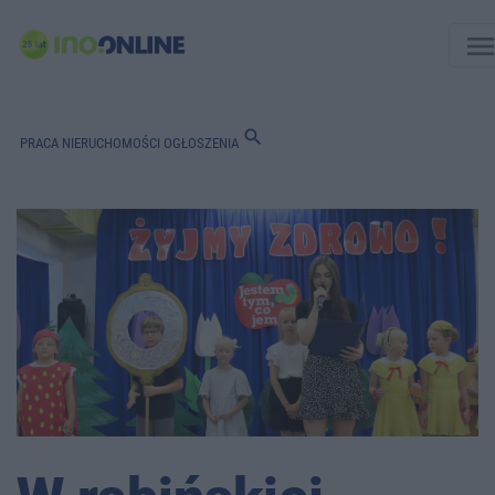
men
search
PRACA
NIERUCHOMOŚCI
OGŁOSZENIA