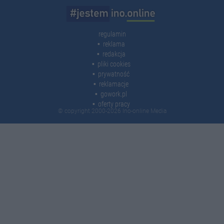
regulamin
reklama
redakcja
pliki cookies
prywatność
reklamacje
gowork.pl
oferty pracy
© copyright 2000-2026 Ino-online Media