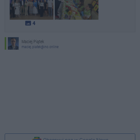
photo_size_select_actual
4
Maciej Piątek
maciej.piatek@ino.online