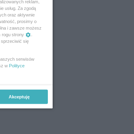
alizowanych reklam,
ie usług. Za zgodą
ych oraz aktywnie
watność, prosimy o
wolna i zawsze możesz
m rogu strony
.
sprzeciwić się
 naszych serwisów
esz w
Polityce
Akceptuję