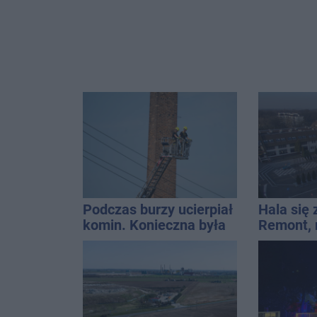
Podczas burzy ucierpiał
Hala się 
komin. Konieczna była
Remont,
interwencja strażaków
nagłośnie
wejściem
QEMETI