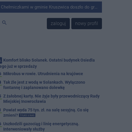
minie Kruszwica doszło do groźnie wyglądającego zdarzenia.
search
zaloguj
nowy profil
Komfort blisko Solanek. Ostatni budynek Osiedla
.
ego już w sprzedaży
6
Mikrobus w rowie. Utrudnienia na krajówce
4
Tak źle jest z wodą w Solankach. Wyłączono
fontannę i zaplanowano dolewkę
5
Z żałobnej karty. Nie żyje były przewodniczący Rady
Miejskiej Inowrocławia
1
Powiat wyda 75 tys. zł. na salę sesyjną. Co się
zmieni?
TYLKO U NAS
6
Uszkodzili gazociąg i linię energetyczną.
Interweniowały służby