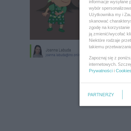
informacje wysyłane 
wybór spersonalizowan
Użytkownika my i Zau
skanować charakterys
zgodę na korzystanie 
ją zmienić/wycofać kl
Niektóre rodzaje prz
takiemu przetwarzaniu
Joanna Labuda
joanna.labuda@ino.online
Zapoznaj się z poniż
internetowych. Szcze
Prywatności
i
Cookie
PARTNERZY