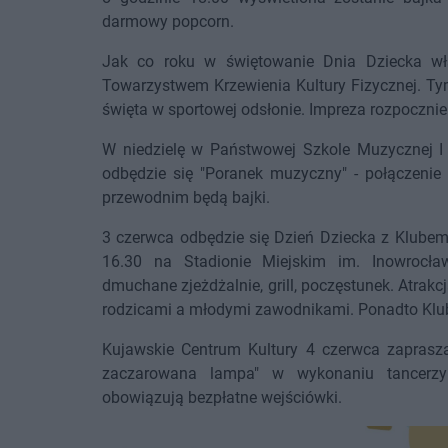
darmowy popcorn.
Jak co roku w świętowanie Dnia Dziecka włą
Towarzystwem Krzewienia Kultury Fizycznej. Ty
święta w sportowej odsłonie. Impreza rozpocznie 
W niedzielę w Państwowej Szkole Muzycznej I i
odbędzie się "Poranek muzyczny" - połączenie
przewodnim będą bajki.
3 czerwca odbędzie się Dzień Dziecka z Klubem
16.30 na Stadionie Miejskim im. Inowrocła
dmuchane zjeżdżalnie, grill, poczęstunek. Atrak
rodzicami a młodymi zawodnikami. Ponadto Klub
Kujawskie Centrum Kultury 4 czerwca zaprasza
zaczarowana lampa" w wykonaniu tancerzy s
obowiązują bezpłatne wejściówki.