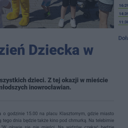
16:2
14:3
11:3
Doł
zień Dziecka w
szystkich dzieci. Z tej okazji w mieście
młodszych inowrocławian.
 o godzinie 15.00 na placu Klasztornym, gdzie miasto
 tego dnia będzie także kino pod chmurką. Na telebimie
a
"W głowie się nie mieści
. Na widzów czekać będzie