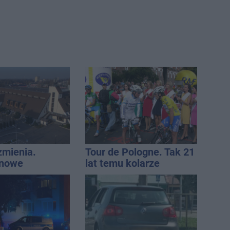
zmienia.
Tour de Pologne. Tak 21
 nowe
lat temu kolarze
nie, a przed
startowali z
 stanie
Inowrocławia
CA ARENA