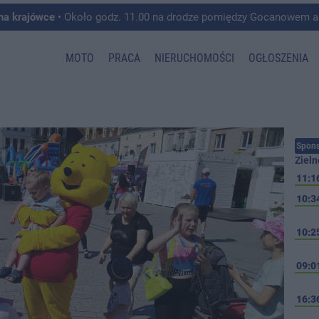
 na krajówce
• Około godz. 11.00 na drodze pomiędzy Gocanowem a Chełmiczkami w g
MOTO
PRACA
NIERUCHOMOŚCI
OGŁOSZENIA
Spons
Zieln
11:1
10:3
10:2
09:0
16:3