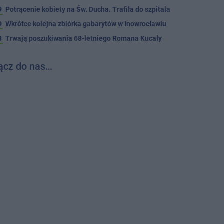
9
Potrącenie kobiety na Św. Ducha. Trafiła do szpitala
9
Wkrótce kolejna zbiórka gabarytów w Inowrocławiu
8
Trwają poszukiwania 68-letniego Romana Kucały
ącz do nas…