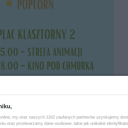
niku,
o.online, my oraz naszych 1162 zaufanych partnerów uzyskujemy dos
niu oraz przetwarzamy dane osobowe, takie jak unikalne identyfikat