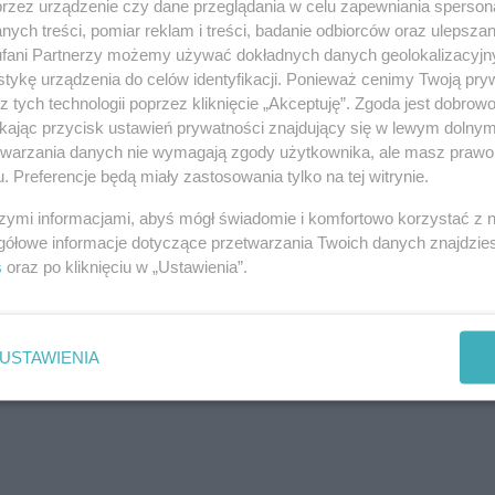
przez urządzenie czy dane przeglądania w celu zapewniania sperson
ych treści, pomiar reklam i treści, badanie odbiorców oraz ulepszan
fani Partnerzy możemy używać dokładnych danych geolokalizacyjn
tykę urządzenia do celów identyfikacji. Ponieważ cenimy Twoją pry
z tych technologii poprzez kliknięcie „Akceptuję”. Zgoda jest dobro
ikając przycisk ustawień prywatności znajdujący się w lewym dolny
etwarzania danych nie wymagają zgody użytkownika, ale masz prawo 
. Preferencje będą miały zastosowania tylko na tej witrynie.
szymi informacjami, abyś mógł świadomie i komfortowo korzystać z
gółowe informacje dotyczące przetwarzania Twoich danych znajdzi
s
oraz po kliknięciu w „Ustawienia”.
USTAWIENIA