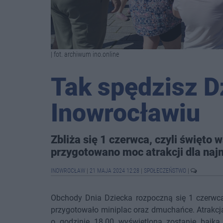
| fot. archiwum ino.online
Tak spędzisz D
Inowrocławiu
Zbliża się 1 czerwca, czyli święto w
przygotowano moc atrakcji dla naj
INOWROCŁAW
|
21 MAJA 2024 12:28
|
SPOŁECZEŃSTWO
|
Obchody Dnia Dziecka rozpoczną się 1 czerwca
przygotowało miniplac oraz dmuchańce. Atrakcją
o godzinie 18.00 wyświetlona zostanie bajk