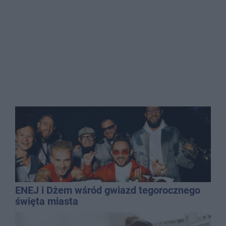
ENEJ i Dżem wśród gwiazd tegorocznego
święta miasta