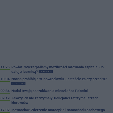
11:25
Powiat: Wyczerpaliśmy możliwości ratowania szpitala. Co
dalej z lecznicą?
TYLKO U NAS
10:04
Nocna prohibicja w Inowrocławiu. Jesteście za czy przeciw?
TYLKO U NAS
09:34
Nadal trwają poszukiwania mieszkańca Pakości
09:19
Zakazy ich nie zatrzymały. Policjanci zatrzymali trzech
kierowców
17:02
Inowrocław. Zderzenie motocykla i samochodu osobowego