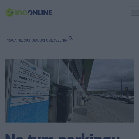
men
search
PRACA
NIERUCHOMOŚCI
OGŁOSZENIA