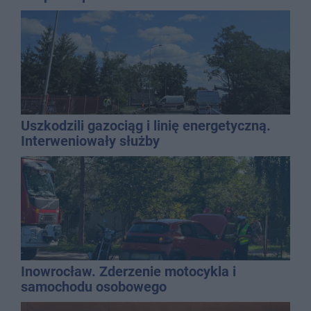
Uszkodzili gazociąg i linię energetyczną.
Interweniowały służby
Inowrocław. Zderzenie motocykla i
samochodu osobowego