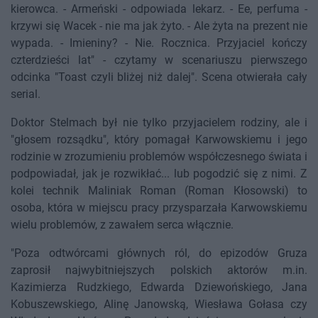
kierowca. - Armeński - odpowiada lekarz. - Ee, perfuma -
krzywi się Wacek - nie ma jak żyto. - Ale żyta na prezent nie
wypada. - Imieniny? - Nie. Rocznica. Przyjaciel kończy
czterdzieści lat" - czytamy w scenariuszu pierwszego
odcinka "Toast czyli bliżej niż dalej". Scena otwierała cały
serial.
Doktor Stelmach był nie tylko przyjacielem rodziny, ale i
"głosem rozsądku", który pomagał Karwowskiemu i jego
rodzinie w zrozumieniu problemów współczesnego świata i
podpowiadał, jak je rozwikłać... lub pogodzić się z nimi. Z
kolei technik Maliniak Roman (Roman Kłosowski) to
osoba, która w miejscu pracy przysparzała Karwowskiemu
wielu problemów, z zawałem serca włącznie.
"Poza odtwórcami głównych ról, do epizodów Gruza
zaprosił najwybitniejszych polskich aktorów m.in.
Kazimierza Rudzkiego, Edwarda Dziewońskiego, Jana
Kobuszewskiego, Alinę Janowską, Wiesława Gołasa czy