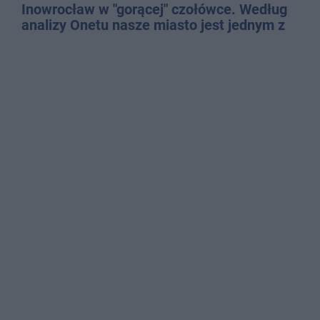
Inowrocław w "gorącej" czołówce. Według
analizy Onetu nasze miasto jest jednym z
najbardziej narażonych na upały