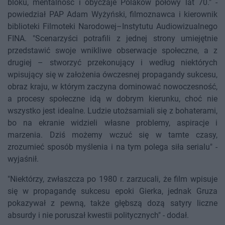
bloku, mentalność i obyczaje Polaków połowy lat 70." -
powiedział PAP Adam Wyżyński, filmoznawca i kierownik
biblioteki Filmoteki Narodowej–Instytutu Audiowizualnego
FINA. "Scenarzyści potrafili z jednej strony umiejętnie
przedstawić swoje wnikliwe obserwacje społeczne, a z
drugiej – stworzyć przekonujący i według niektórych
wpisujący się w założenia ówczesnej propagandy sukcesu,
obraz kraju, w którym zaczyna dominować nowoczesność,
a procesy społeczne idą w dobrym kierunku, choć nie
wszystko jest idealne. Ludzie utożsamiali się z bohaterami,
bo na ekranie widzieli własne problemy, aspiracje i
marzenia. Dziś możemy wczuć się w tamte czasy,
zrozumieć sposób myślenia i na tym polega siła serialu" -
wyjaśnił.
"Niektórzy, zwłaszcza po 1980 r. zarzucali, że film wpisuje
się w propagandę sukcesu epoki Gierka, jednak Gruza
pokazywał z pewną, także głębszą dozą satyry liczne
absurdy i nie poruszał kwestii politycznych" - dodał.