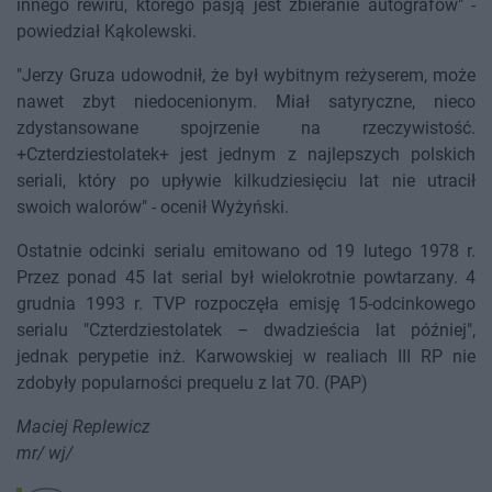
innego rewiru, którego pasją jest zbieranie autografów" -
powiedział Kąkolewski.
"Jerzy Gruza udowodnił, że był wybitnym reżyserem, może
nawet zbyt niedocenionym. Miał satyryczne, nieco
zdystansowane spojrzenie na rzeczywistość.
+Czterdziestolatek+ jest jednym z najlepszych polskich
seriali, który po upływie kilkudziesięciu lat nie utracił
swoich walorów" - ocenił Wyżyński.
Ostatnie odcinki serialu emitowano od 19 lutego 1978 r.
Przez ponad 45 lat serial był wielokrotnie powtarzany. 4
grudnia 1993 r. TVP rozpoczęła emisję 15-odcinkowego
serialu "Czterdziestolatek – dwadzieścia lat później",
jednak perypetie inż. Karwowskiej w realiach III RP nie
zdobyły popularności prequelu z lat 70. (PAP)
Maciej Replewicz
mr/ wj/