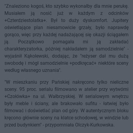
"Znaleziono kogoś, kto szybko wykonałby dla mnie perukę.
Musiałem ją nosić już w każdym z odcinków
+Czterdziestolatka+. Był to duży dyskomfort. Jupitery
oświetlające plan niesamowicie grzały, było naprawdę
gorąco, więc przy każdej nadażającej się okazji ściągałem
ją. Początkowo pomagała mi ją zakładać
charakteryzatorka, później nakładałem ją samodzielnie" -
wyjaśnił Kąkolewski, dodając, że "reżyser dał mu dużą
swobodę i mógł samodzielnie +podkręcać+ niektóre sceny
według własnego uznania".
"W mieszkaniu przy Pańskiej nakręcono tylko nieliczne
sceny. 95 proc. serialu filmowano w atelier przy wytwórni
+Czołówka+ na ul. Wałbrzyskiej. W serialowym wnętrzu
były meble i ściany, ale brakowało sufitu - łatwiej było
filmować i doświetlać plan od góry. W autentycznym bloku
kręcono głównie sceny na klatce schodowej, w windzie lub
przed budynkiem" - przypomniała Olczyk-Kurkowska.