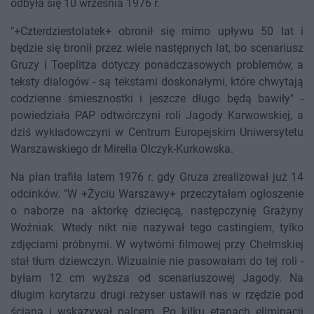
odbyła się 10 września 1976 r.
"+Czterdziestolatek+ obronił się mimo upływu 50 lat i
będzie się bronił przez wiele następnych lat, bo scenariusz
Gruzy i Toeplitza dotyczy ponadczasowych problemów, a
teksty dialogów - są tekstami doskonałymi, które chwytają
codzienne śmiesznostki i jeszcze długo będą bawiły" -
powiedziała PAP odtwórczyni roli Jagody Karwowskiej, a
dziś wykładowczyni w Centrum Europejskim Uniwersytetu
Warszawskiego dr Mirella Olczyk-Kurkowska.
Na plan trafiła latem 1976 r. gdy Gruza zrealizował już 14
odcinków. "W +Życiu Warszawy+ przeczytałam ogłoszenie
o naborze na aktorkę dziecięcą, następczynię Grażyny
Woźniak. Wtedy nikt nie nazywał tego castingiem, tylko
zdjęciami próbnymi. W wytwórni filmowej przy Chełmskiej
stał tłum dziewczyn. Wizualnie nie pasowałam do tej roli -
byłam 12 cm wyższa od scenariuszowej Jagody. Na
długim korytarzu drugi reżyser ustawił nas w rzędzie pod
ścianą i wskazywał palcem. Po kilku etapach eliminacji