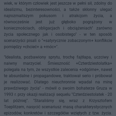
wiek, w którym człowiek jest jeszcze w pełni sił, zdolny do
idealizmu, bezinteresowności, a także skłonny ulegać
najrozmaitszym pokusom i atrakcjom życia, a
równocześnie jest już głęboko pogrążony w
koniecznościach, obligacjach i obciążeniach" zarówno
życia społecznego jak i osobistego" - w ten sposób
scenarzyści pisali o "+satyrycznie zobaczonym+ konflikcie
pomiędzy +chcieć+ a +móc+".
"Idealista, pozbawiony sprytu, trochę fajtłapa, uczciwy i
naiwny marzyciel. Śmieszność +Czterdziestolatka+
polegała na tym, że wszystkie zalecenia +odgórne+, nawet
te absurdalne i propagandowe, traktował serio i próbował
je realizować. Dlatego nieuchronnie wpadał na minę
prawdziwego życia" - mówił o swoim bohaterze Gruza w
1993 r. przy okazji realizacji sequelu "Czterdziestolatek - 20
lat później". "Staraliśmy się, wraz z Krzysztofem
Toeplitzem, nasycić scenariusz masą charakterystycznych
epizodów, konkretów i szczegółów wziętych z tzw. życia.