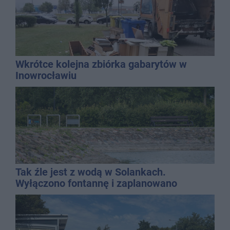
Wkrótce kolejna zbiórka gabarytów w
Inowrocławiu
Tak źle jest z wodą w Solankach.
Wyłączono fontannę i zaplanowano
dolewkę