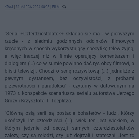
KRAJ
|
31 MARCA 2024 00:08
|
FILM
|
"Serial +Czterdziestolatek+ składać się ma - w pierwszym
rzucie - z siedmiu godzinnych odcinków filmowych
kręconych w sposób wykorzystujący specyfikę telewizyjną,
a więc inaczej niż w filmie operujący komentarzem i
dialogiem (...) co w sumie powinno dać rys obcy filmowi, a
bliski telewizji. Chodzi o serię rozrywkową (...) jednakże z
pewnym dystansem, bez oczywistości, z próbami
przewrotności i paradoksu" - czytamy w datowanym na
1973 r. konspekcie scenariusza serialu autorstwa Jerzego
Gruzy i Krzysztofa T. Toeplitza.
"Główną osią serii są postacie bohaterów - ludzi, którzy
ukończyli lat czterdzieści (...)- wiek ten jest wiekiem, w
którym jedynie od decyzji samych czterdziestolatków
zależy, czy są młodzi, czy już dojrzali i stateczni. Jest to