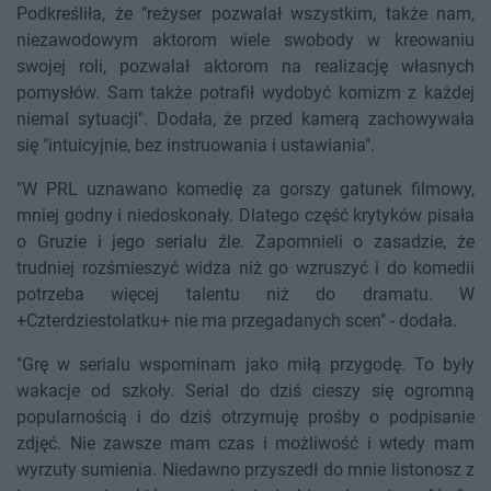
Podkreśliła, że "reżyser pozwalał wszystkim, także nam,
niezawodowym aktorom wiele swobody w kreowaniu
swojej roli, pozwalał aktorom na realizację własnych
pomysłów. Sam także potrafił wydobyć komizm z każdej
niemal sytuacji". Dodała, że przed kamerą zachowywała
się "intuicyjnie, bez instruowania i ustawiania".
"W PRL uznawano komedię za gorszy gatunek filmowy,
mniej godny i niedoskonały. Dlatego część krytyków pisała
o Gruzie i jego serialu źle. Zapomnieli o zasadzie, że
trudniej rozśmieszyć widza niż go wzruszyć i do komedii
potrzeba więcej talentu niż do dramatu. W
+Czterdziestolatku+ nie ma przegadanych scen" - dodała.
"Grę w serialu wspominam jako miłą przygodę. To były
wakacje od szkoły. Serial do dziś cieszy się ogromną
popularnością i do dziś otrzymuję prośby o podpisanie
zdjęć. Nie zawsze mam czas i możliwość i wtedy mam
wyrzuty sumienia. Niedawno przyszedł do mnie listonosz z