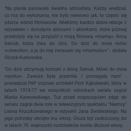
"Na planie panowała świetna atmosfera. Każdy wiedział,
co ma do wykonania, nie było nerwowo jak, to często się
zdarza wśród filmowców. Mieliśmy bardzo dobre relacje z
reżyserem i dorosłymi aktorami i aktorkami, które później
przełożyły się na przyjaźń z moją filmową +mamą+, Anną
Seniuk, która trwa do dziś. Do dziś do mnie mówi
+córeczko+, a ja do niej zwracam się +mamusiu+" - dodała
Olczyk-Kurkowska.
"Do dziś utrzymuję kontakt z Anną Seniuk. Mówi do mnie
+synku+. Zawsze była przemiła i pomagała nam" -
powiedział PAP inżynier architekt Piotr Kąkolewski, który w
latach 1974-77 we wszystkich odcinkach serialu zagrał
Marka Karwowskiego. Tuż przed rozpoczęciem zdjęć do
serialu zagrał dwie role w telewizyjnym spektaklu "Niemcy"
Leona Kruczkowskiego w reżyserii Jana Świderskiego. Na
jego potrzeby obcięto mu włosy. Gruza był zaskoczony, bo
w latach 70. większość nastolatków nosiła dłuższe włosy.