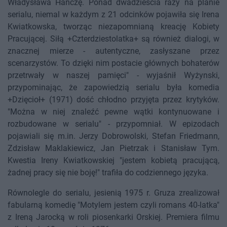
Władysława Hańczę. Ponad dwadzieścia razy na planie
serialu, niemal w każdym z 21 odcinków pojawiła się Irena
Kwiatkowska, tworząc niezapomnianą kreację Kobiety
Pracującej. Siłą +Czterdziestolatka+ są również dialogi, w
znacznej mierze - autentyczne, zasłyszane przez
scenarzystów. To dzięki nim postacie głównych bohaterów
przetrwały w naszej pamięci" - wyjaśnił Wyżynski,
przypominając, że zapowiedzią serialu była komedia
+Dzięcioł+ (1971) dość chłodno przyjęta przez krytyków.
"Można w niej znaleźć pewne wątki kontynuowane i
rozbudowane w serialu" - przypomniał. W epizodach
pojawiali się m.in. Jerzy Dobrowolski, Stefan Friedmann,
Zdzisław Maklakiewicz, Jan Pietrzak i Stanisław Tym.
Kwestia Ireny Kwiatkowskiej "jestem kobietą pracującą,
żadnej pracy się nie boję!" trafiła do codziennego języka.
Równolegle do serialu, jesienią 1975 r. Gruza zrealizował
fabularną komedię "Motylem jestem czyli romans 40-latka"
z Ireną Jarocką w roli piosenkarki Orskiej. Premiera filmu