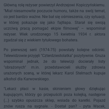
Główną rolę reżyser powierzył Andrzejowi Kopiczyńskiemu.
"Miał niesamowite poczucie humoru, także na swój temat,
co jest bardzo ważne. Nie bał się ośmieszenia, czy sytuacji,
w której pokazuje się jako fajtłapa. Starał się swoją
uczciwą pracą pomagać ekipie filmowej" – wspominał
reżyser. Wiek urodzonego 15 kwietnia 1934 r. aktora
zgadzał się z wiekiem tytułowego bohatera.
Po pierwszej serii (1974-75) powstały kolejne odcinki.
Telewidzowie przyjęli "Czterdziestolatka" pozytywnie. Gruza
wspominał jednak, że do telewizji docierały listy
"obrażonych" m.in. przedstawicieli służby zdrowia
urażonych sceną, w której lekarz Karol Stelmach kupuje
alkohol dla Karwowskiego.
"Lekarz płaci w kasie, skinieniem głowy dziękując
kupującym, którzy go przepuścili poza kolejką, następnie
(...) szybko opuszcza sklep, wsiada do karetki. Pojazd
znów rusza na sygnale. - Dostał pan? - pyta Wacek,