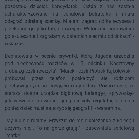
pozostało dziesięć kandydatek. Każda z nas została
ucharakteryzowana na serialową bohaterkę i miała
odegrać odrębną scenkę. Miałam zagrać córkę reżysera i
przekonać go jako tatę do czegoś. Widocznie namówiłam
go skutecznie i zagrałam w ostatnich siedmiu odcinkach" -
wskazała.
Debiutowała w scenie prywatki, którą Jagoda urządziła
pod nieobecność rodziców w 15. odcinku "Kosztowny
drobiazg czyli rewizyta". "Marek - czyli Piotrek Kąkolewski -
próbował przez telefon poskarżyć się rodzicom
przebywającym na przyjęciu u dyrektora Powroźnego, że
starsza siostra urządza bigbitową balangę+, +prywatkę+
jak wówczas mówiono, grają na cały regulator, a on na
poniedziałek musi nauczyć się geografii" - wspomina.
"My nic nie robimy! Przyszła do mnie koleżanka z kolegą i
uczymy się... To na górze grają!" - zapewniała serialową
"matkę".