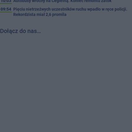
10:03
Autobusy wróciły na Cegielną. Koniec remontu zatok
09:54
Pięciu nietrzeźwych uczestników ruchu wpadło w ręce policji.
Rekordzista miał 2,6 promila
Dołącz do nas…