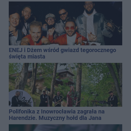
mężczyzny
ENEJ i Dżem wśród gwiazd tegorocznego
święta miasta
Polifonika z Inowrocławia zagrała na
Harendzie. Muzyczny hołd dla Jana
Kasprowicza