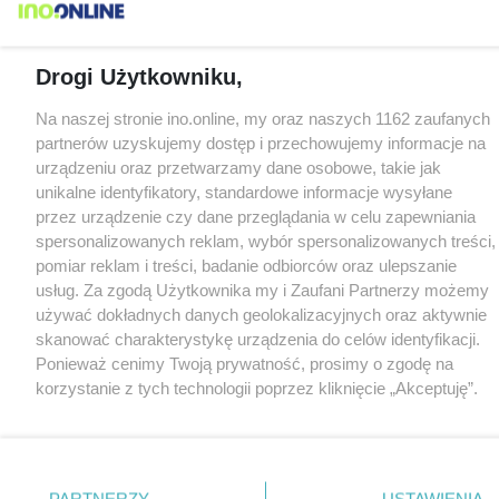
Drogi Użytkowniku,
Na naszej stronie ino.online, my oraz naszych 1162 zaufanych
partnerów uzyskujemy dostęp i przechowujemy informacje na
urządzeniu oraz przetwarzamy dane osobowe, takie jak
unikalne identyfikatory, standardowe informacje wysyłane
przez urządzenie czy dane przeglądania w celu zapewniania
spersonalizowanych reklam, wybór spersonalizowanych treści,
pomiar reklam i treści, badanie odbiorców oraz ulepszanie
usług. Za zgodą Użytkownika my i Zaufani Partnerzy możemy
używać dokładnych danych geolokalizacyjnych oraz aktywnie
skanować charakterystykę urządzenia do celów identyfikacji.
Ponieważ cenimy Twoją prywatność, prosimy o zgodę na
korzystanie z tych technologii poprzez kliknięcie „Akceptuję”.
Zgoda jest dobrowolna i zawsze możesz ją zmienić/wycofać
klikając przycisk ustawień prywatności znajdujący się w lewym
dolnym rogu strony
. Niektóre rodzaje przetwarzania danych
nie wymagają zgody użytkownika, ale masz prawo sprzeciwić
PARTNERZY
USTAWIENIA