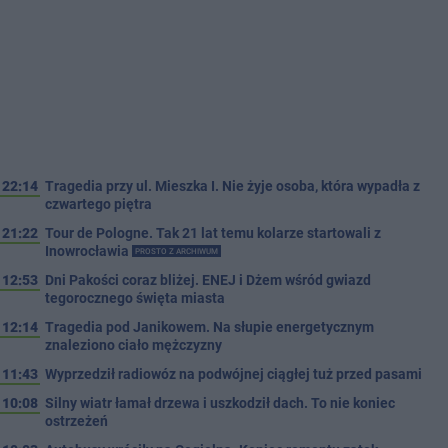
22:14
Tragedia przy ul. Mieszka I. Nie żyje osoba, która wypadła z
czwartego piętra
21:22
Tour de Pologne. Tak 21 lat temu kolarze startowali z
Inowrocławia
PROSTO Z ARCHIWUM
12:53
Dni Pakości coraz bliżej. ENEJ i Dżem wśród gwiazd
tegorocznego święta miasta
12:14
Tragedia pod Janikowem. Na słupie energetycznym
znaleziono ciało mężczyzny
11:43
Wyprzedził radiowóz na podwójnej ciągłej tuż przed pasami
10:08
Silny wiatr łamał drzewa i uszkodził dach. To nie koniec
ostrzeżeń