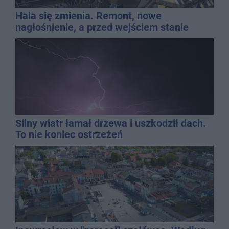
Hala się zmienia. Remont, nowe
nagłośnienie, a przed wejściem stanie
QEMETICA ARENA
Silny wiatr łamał drzewa i uszkodził dach.
To nie koniec ostrzeżeń