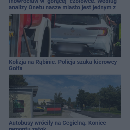
Inowrocław w "gorącej" czołówce. Według
analizy Onetu nasze miasto jest jednym z
najbardziej narażonych na upały
Kolizja na Rąbinie. Policja szuka kierowcy
Golfa
Autobusy wróciły na Cegielną. Koniec
remontu zatok