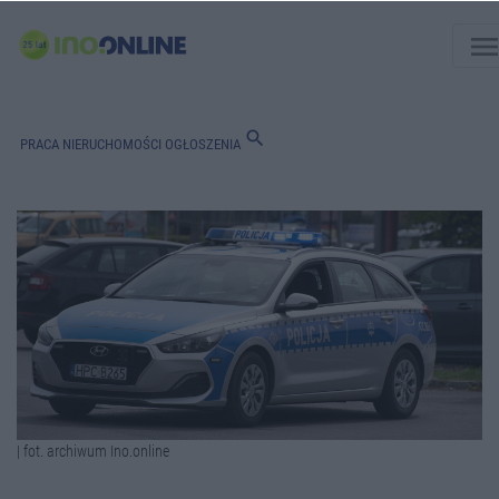
men
search
PRACA
NIERUCHOMOŚCI
OGŁOSZENIA
| fot. archiwum Ino.online