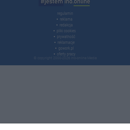
regulamin
reklama
redakcja
pliki cookies
prywatność
reklamacje
gowork.pl
oferty pracy
© copyright 2000-2026 Ino-online Media