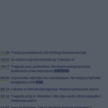
11:38
Trwają poszukiwania 68-letniego Romana Kucały
10:52
Za ciężka noga kosztowała go 3 tysiące zł
10:17
Tragedia pod Janikowem. Na słupie energetycznym
znaleziono ciało mężczyzny
AKTUALIZACJA
09:30
Ciężarówka zderzyła się z kombajnem. Na miejscu lądował
śmigłowiec LPR
VIDEO
08:14
Lekarze w USA zbadali Ignasia. Rodzice przekazali wieści
22:14
Tragedia przy ul. Mieszka I. Nie żyje osoba, która wypadła z
czwartego piętra
21:22
Tour de Pologne. Tak 21 lat temu kolarze startowali z