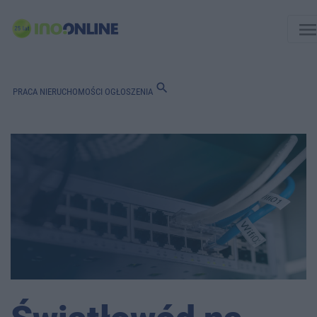
men
search
PRACA
NIERUCHOMOŚCI
OGŁOSZENIA