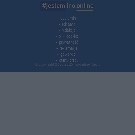
regulamin
reklama
redakcja
pliki cookies
prywatność
reklamacje
gowork.pl
oferty pracy
© copyright 2000-2026 Ino-online Media