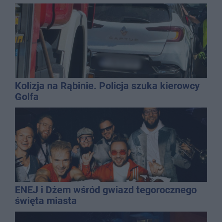
Kolizja na Rąbinie. Policja szuka kierowcy
Golfa
ENEJ i Dżem wśród gwiazd tegorocznego
święta miasta