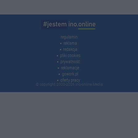
regulamin
reklama
redakcja
pliki cookies
prywatność
reklamacje
gowork.pl
oferty pracy
© copyright 2000-2026 Ino-online Media