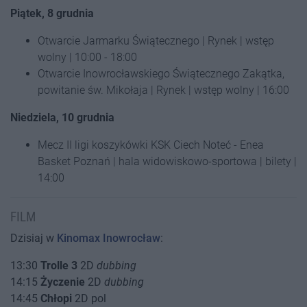
Piątek, 8 grudnia
Otwarcie Jarmarku Świątecznego | Rynek | wstęp
wolny | 10:00 - 18:00
Otwarcie Inowrocławskiego Świątecznego Zakątka,
powitanie św. Mikołaja | Rynek | wstęp wolny | 16:00
Niedziela, 10 grudnia
Mecz II ligi koszykówki KSK Ciech Noteć - Enea
Basket Poznań | hala widowiskowo-sportowa | bilety |
14:00
FILM
Dzisiaj w
Kinomax Inowrocław
:
13:30
Trolle 3
2D
dubbing
14:15
Życzenie
2D
dubbing
14:45
Chłopi
2D pol