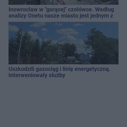
Inowrocław w "gorącej" czołówce. Według
analizy Onetu nasze miasto jest jednym z
najbardziej narażonych na upały
Uszkodzili gazociąg i linię energetyczną.
Interweniowały służby