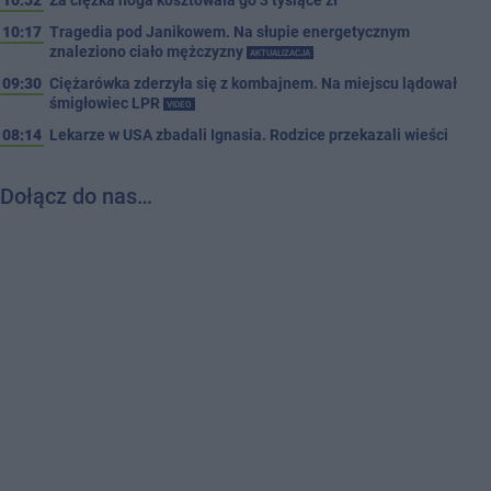
10:52
Za ciężka noga kosztowała go 3 tysiące zł
10:17
Tragedia pod Janikowem. Na słupie energetycznym
znaleziono ciało mężczyzny
AKTUALIZACJA
09:30
Ciężarówka zderzyła się z kombajnem. Na miejscu lądował
śmigłowiec LPR
VIDEO
08:14
Lekarze w USA zbadali Ignasia. Rodzice przekazali wieści
Dołącz do nas…