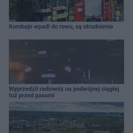
Kombajn wpadł do rowu, są utrudnienia
Wyprzedził radiowóz na podwójnej ciągłej
tuż przed pasami