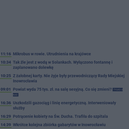
11:16
Mikrobus w rowie. Utrudnienia na krajówce
10:34
Tak źle jest z wodą w Solankach. Wyłączono fontannę i
zaplanowano dolewkę
10:25
Z żałobnej karty. Nie żyje były przewodniczący Rady Miejskiej
Inowrocławia
09:01
Powiat wyda 75 tys. zł. na salę sesyjną. Co się zmieni?
TYLKO U
NAS
16:36
Uszkodzili gazociąg i linię energetyczną. Interweniowały
służby
16:29
Potrącenie kobiety na Św. Ducha. Trafiła do szpitala
14:39
Wkrótce kolejna zbiórka gabarytów w Inowrocławiu