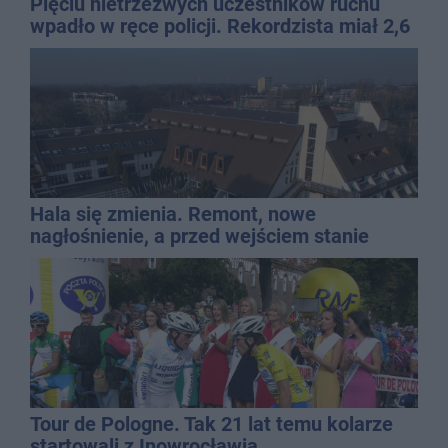
Pięciu nietrzeźwych uczestników ruchu
wpadło w ręce policji. Rekordzista miał 2,6
promila
Hala się zmienia. Remont, nowe
nagłośnienie, a przed wejściem stanie
QEMETICA ARENA
Tour de Pologne. Tak 21 lat temu kolarze
startowali z Inowrocławia