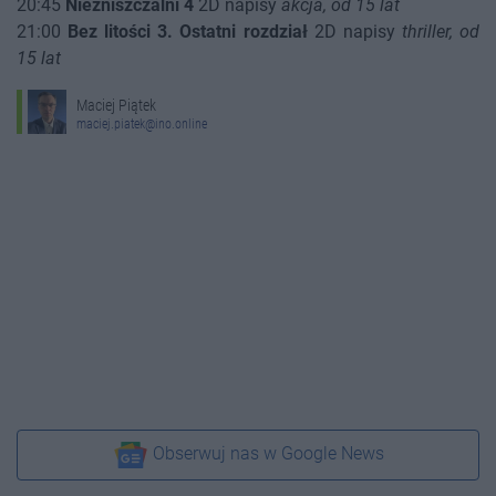
20:45
Niezniszczalni 4
2D napisy
akcja, od 15 lat
21:00
Bez litości 3. Ostatni rozdział
2D napisy
thriller, od
15 lat
Maciej Piątek
maciej.piatek@ino.online
Obserwuj nas w Google News