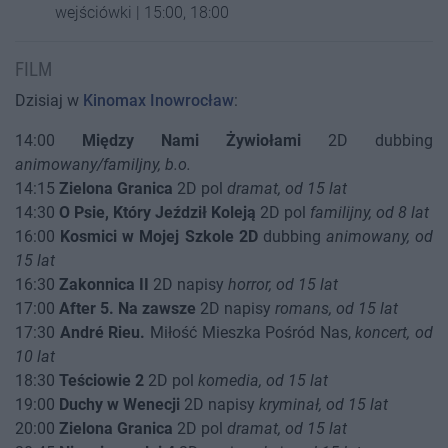
wejściówki | 15:00, 18:00
FILM
Dzisiaj w
Kinomax Inowrocław
:
14:00
Między Nami Żywiołami
2D dubbing
animowany/familjny, b.o.
14:15
Zielona Granica
2D pol
dramat, od 15 lat
14:30
O Psie, Który Jeździł Koleją
2D pol
familijny, od 8 lat
16:00
Kosmici w Mojej Szkole 2D
dubbing
animowany, od
15 lat
16:30
Zakonnica II
2D napisy
horror, od 15 lat
17:00
After 5. Na zawsze
2D napisy
romans, od 15 lat
17:30
André Rieu.
Miłość Mieszka Pośród Nas,
koncert, od
10 lat
18:30
Teściowie 2
2D pol
komedia, od 15 lat
19:00
Duchy w Wenecji
2D napisy
kryminał, od 15 lat
20:00
Zielona Granica
2D pol
dramat, od 15 lat