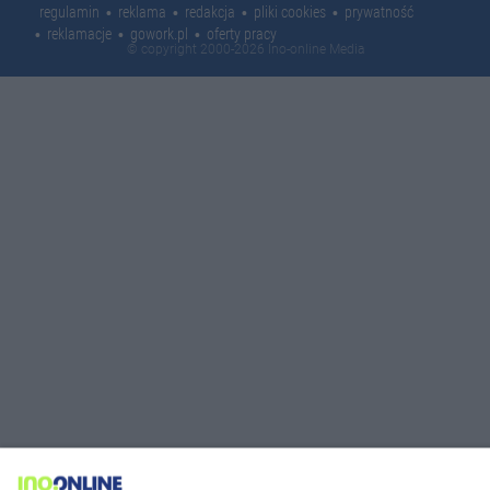
regulamin
reklama
redakcja
pliki cookies
prywatność
reklamacje
gowork.pl
oferty pracy
© copyright 2000-2026 Ino-online Media