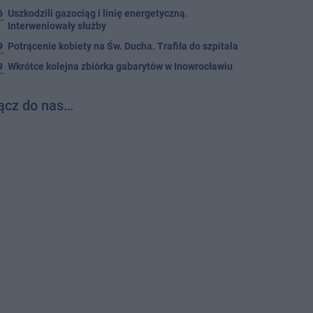
6
Uszkodzili gazociąg i linię energetyczną.
Interweniowały służby
9
Potrącenie kobiety na Św. Ducha. Trafiła do szpitala
9
Wkrótce kolejna zbiórka gabarytów w Inowrocławiu
ącz do nas…