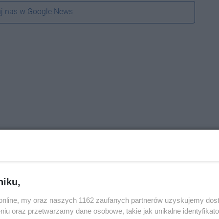
j nas w Google News
niku,
o.online, my oraz naszych 1162 zaufanych partnerów uzyskujemy dos
niu oraz przetwarzamy dane osobowe, takie jak unikalne identyfikat