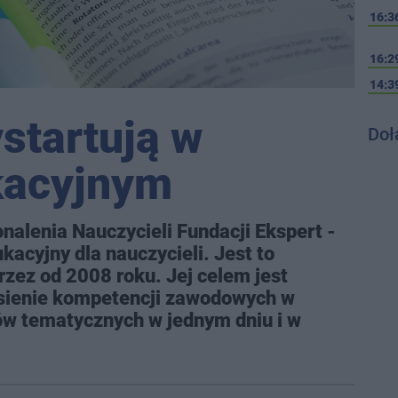
16:3
16:2
14:3
startują w
Doł
kacyjnym
nalenia Nauczycieli Fundacji Ekspert -
acyjny dla nauczycieli. Jest to
rzez od 2008 roku. Jej celem jest
sienie kompetencji zawodowych w
rów tematycznych w jednym dniu i w