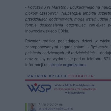
-
Podczas XVI Maratonu Edukacyjnego na nauczy
bloków czasowych. Najbardziej ambitni uczestn
przedziałach godzinowych, mogą wziąć udział n
formie doskonalenia otrzymując certyfikat p
inowrocławskiego ODNu.
Również rodzice posiadający dzieci w wiek
zaproponowanymi zagadnieniami. -
Być może i
pełnieniu codziennych ról rodzicielskich
– dodaj
oraz zapisy na wydarzenie pod nr telefonu: 57
informacji na
stronie organizatora.
Anna Grochowina
anna.grochowina@ino.online