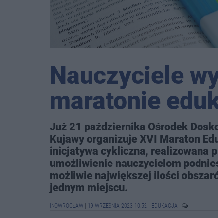
Nauczyciele wy
maratonie edu
Już 21 października Ośrodek Dosko
Kujawy organizuje XVI Maraton Eduk
inicjatywa cykliczna, realizowana p
umożliwienie nauczycielom podnie
możliwie największej ilości obsza
jednym miejscu.
INOWROCŁAW
|
19 WRZEŚNIA 2023 10:52
|
EDUKACJA
|