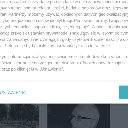
przez urządzenie czy dane przeglądania w celu zapewniania sperson
ych treści, pomiar reklam i treści, badanie odbiorców oraz ulepszan
fani Partnerzy możemy używać dokładnych danych geolokalizacyjn
tykę urządzenia do celów identyfikacji. Ponieważ cenimy Twoją pry
z tych technologii poprzez kliknięcie „Akceptuję”. Zgoda jest dobro
ił radiowóz na
Zmiany dla pasażerów
ikając przycisk ustawień prywatności znajdujący się w lewym dolny
 ciągłej tuż
na trasie Rojewo-
etwarzania danych nie wymagają zgody użytkownika, ale masz prawo 
sami
Inowrocław
. Preferencje będą miały zastosowania tylko na tej witrynie.
szymi informacjami, abyś mógł świadomie i komfortowo korzystać z
gółowe informacje dotyczące przetwarzania Twoich danych znajdzi
s
oraz po kliknięciu w „Ustawienia”.
ią Kujawy. 15
Tour de Pologne. Tak 21
USTAWIENIA
tkało się w
lat temu kolarze
h
startowali z
Inowrocławia