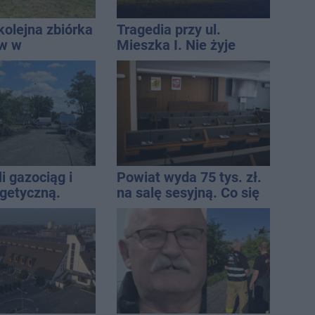
kolejna zbiórka
Tragedia przy ul.
ów w
Mieszka I. Nie żyje
awiu
osoba, która wypadła z
czwartego piętra
i gazociąg i
Powiat wyda 75 tys. zł.
rgetyczną.
na salę sesyjną. Co się
iowały służby
zmieni?