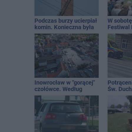
Podczas burzy ucierpiał
W sobotę
komin. Konieczna była
Festiwal
interwencja strażaków
Inowrocław w "gorącej"
Potrącen
czołówce. Według
Św. Ducha
analizy Onetu nasze
szpitala
miasto jest jednym z
najbardziej narażonych
na upały