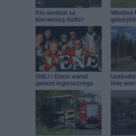
Kto siedział za
Wkrótce 
kierownicą Golfa?
gabaryt
Kierowca zbiegł po
Inowrocł
kolizji
ENEJ i Dżem wśród
Uszkodzil
gwiazd tegorocznego
linię ene
święta miasta
Interwen