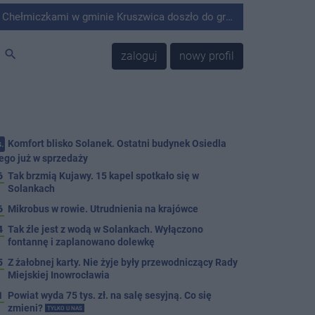
minie Kruszwica doszło do groźnie wyglądającego zdarzenia.
search
zaloguj
nowy profil
Komfort blisko Solanek. Ostatni budynek Osiedla
.
ego już w sprzedaży
6
Tak brzmią Kujawy. 15 kapel spotkało się w
Solankach
6
Mikrobus w rowie. Utrudnienia na krajówce
4
Tak źle jest z wodą w Solankach. Wyłączono
fontannę i zaplanowano dolewkę
5
Z żałobnej karty. Nie żyje były przewodniczący Rady
Miejskiej Inowrocławia
1
Powiat wyda 75 tys. zł. na salę sesyjną. Co się
zmieni?
TYLKO U NAS