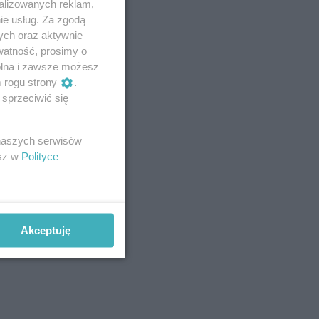
alizowanych reklam,
ie usług. Za zgodą
ych oraz aktywnie
watność, prosimy o
wolna i zawsze możesz
m rogu strony
.
sprzeciwić się
 naszych serwisów
esz w
Polityce
Akceptuję