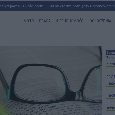
 na krajówce
• Około godz. 11.00 na drodze pomiędzy Gocanowem a Chełmiczkami w g
MOTO
PRACA
NIERUCHOMOŚCI
OGŁOSZENIA
Spons
Zieln
17:3
11:1
10:3
10:2
09:0