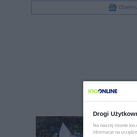
Obserwu
Drogi Użytkow
Na naszej stronie in
informacje na urządze