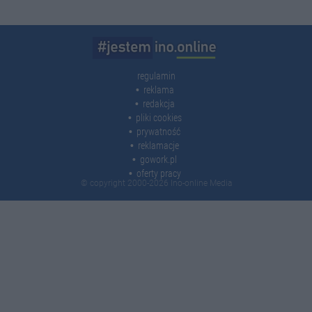
regulamin
reklama
redakcja
pliki cookies
prywatność
reklamacje
gowork.pl
oferty pracy
© copyright 2000-2026 Ino-online Media