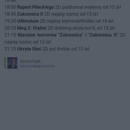
10 lat
18:00
Raport Pileckiego
2D pol
dramat wojenny, od 15 lat
18:45
Zakonnica II
2D napisy
horror, od 15 lat
19:30
Ultimatum
2D napisy
kryminał/thriller, od 15 lat
20:15
Meg 2: Głębia
2D dubbing
akcja/sci-fi, od 15 lat
21:15
Maraton horrorów "Zakonnica" i "Zakonnica II"
2D
napisy
horror, od 15 lat
21:15
Ukryta Sieć
2D pol
thriller, od 15 lat
Maciej Piątek
maciej.piatek@ino.online