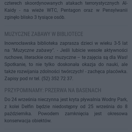
czterech skoordynowanych atakach terrorystycznych Al-
Kaidy - na wieże WTC, Pentagon oraz w Pensylwanii
zginęło blisko 3 tysiące osób.
MUZYCZNE ZABAWY W BIBLIOTECE
Inowrocławska biblioteka zaprasza dzieci w wieku 3-5 lat
na
"Muzyczne zabawy"
. - Jeśli lubicie wesołe aktywności
ruchowe, literackie oraz muzyczne – te zajęcia są dla Was!
Spotkanie, to nie tylko doskonała okazja do nauki, ale
także rozwijania zdolności twórczych! - zachęca placówka.
Zapisy pod nr tel. (52) 352 72 37.
PRZYPOMINAMY: PRZERWA NA BASENACH
Do 24 września nieczynna jest kryta pływalnia Wodny Park,
z kolei Delfin będzie niedostępny od 25 września do 8
października. Powodem zamknięcia jest okresowa
konserwacja obiektów.