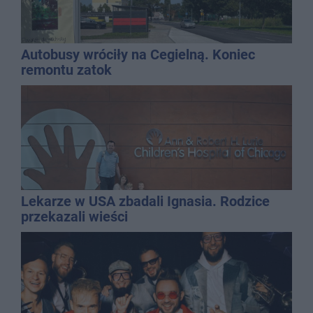
Autobusy wróciły na Cegielną. Koniec
remontu zatok
Lekarze w USA zbadali Ignasia. Rodzice
przekazali wieści