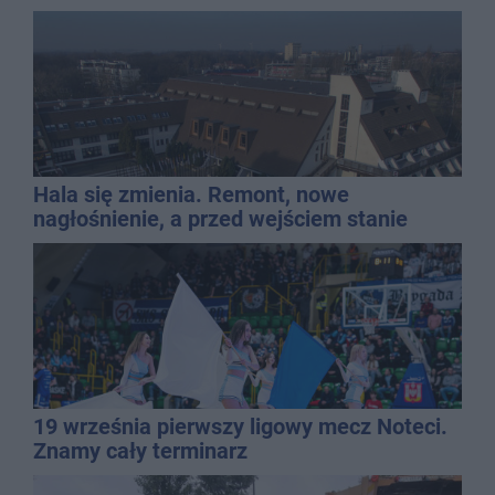
Hala się zmienia. Remont, nowe
nagłośnienie, a przed wejściem stanie
QEMETICA ARENA
19 września pierwszy ligowy mecz Noteci.
Znamy cały terminarz