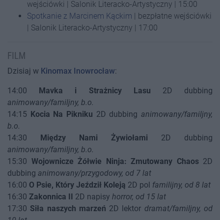
wejściówki | Salonik Literacko-Artystyczny | 15:00
Spotkanie z Marcinem Kąckim
| bezpłatne wejściówki
| Salonik Literacko-Artystyczny | 17:00
FILM
Dzisiaj w
Kinomax Inowrocław
:
14:00
Mavka i Strażnicy Lasu
2D dubbing
animowany/familjny, b.o.
14:15
Kocia Na Pikniku
2D dubbing
animowany/familjny,
b.o.
14:30
Między Nami Żywiołami
2D dubbing
animowany/familjny, b.o.
15:30
Wojownicze Żółwie Ninja: Zmutowany Chaos
2D
dubbing
animowany/przygodowy, od 7 lat
16:00
O Psie, Który Jeździł Koleją
2D pol
familijny, od 8 lat
16:30
Zakonnica II
2D napisy
horror, od 15 lat
17:30
Siła naszych marzeń
2D lektor
dramat/familjny, od