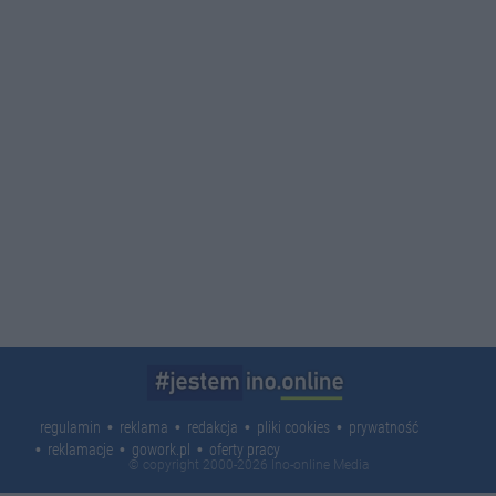
regulamin
reklama
redakcja
pliki cookies
prywatność
reklamacje
gowork.pl
oferty pracy
© copyright 2000-2026 Ino-online Media