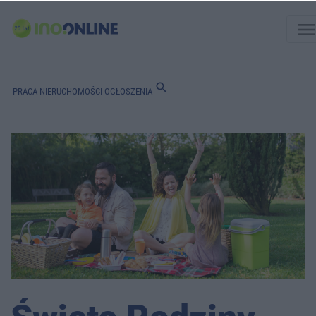
men
search
PRACA
NIERUCHOMOŚCI
OGŁOSZENIA