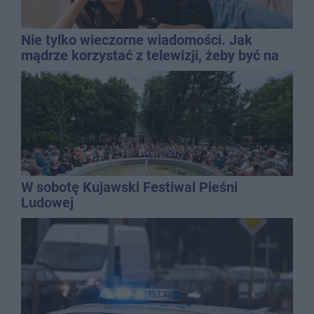
Nie tylko wieczorne wiadomości. Jak
mądrze korzystać z telewizji, żeby być na
bieżąco, ale nie żyć w informacyjnym
chaosie?
W sobotę Kujawski Festiwal Pieśni
Ludowej