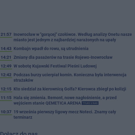
21:57
Inowrocław w "gorącej" czołówce. Według analizy Onetu nasze
miasto jest jednym z najbardziej narażonych na upały
14:43
Kombajn wpadł do rowu, są utrudnienia
14:21
Zmiany dla pasażerów na trasie Rojewo-Inowrocław
12:49
W sobotę Kujawski Festiwal Pieśni Ludowej
12:42
Podczas burzy ucierpiał komin. Konieczna była interwencja
strażaków
12:15
Kto siedział za kierownicą Golfa? Kierowca zbiegł po kolizji
11:15
Hala się zmienia. Remont, nowe nagłośnienie, a przed
wejściem stanie QEMETICA ARENA
TYLKO U NAS
10:37
19 września pierwszy ligowy mecz Noteci. Znamy cały
terminarz
Dołącz do nas…