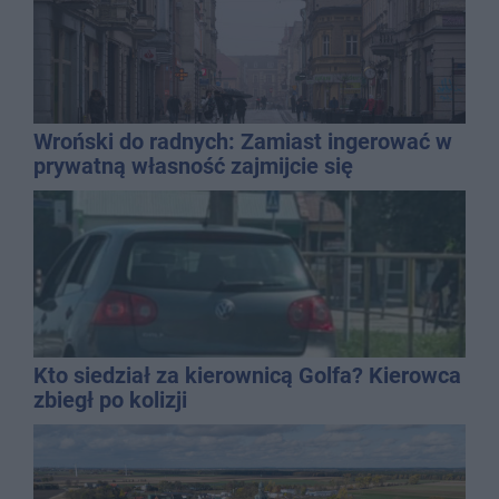
Wroński do radnych: Zamiast ingerować w
prywatną własność zajmijcie się
gospodarką
Kto siedział za kierownicą Golfa? Kierowca
zbiegł po kolizji