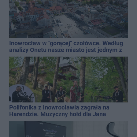
Inowrocław w "gorącej" czołówce. Według
analizy Onetu nasze miasto jest jednym z
najbardziej narażonych na upały
Polifonika z Inowrocławia zagrała na
Harendzie. Muzyczny hołd dla Jana
Kasprowicza