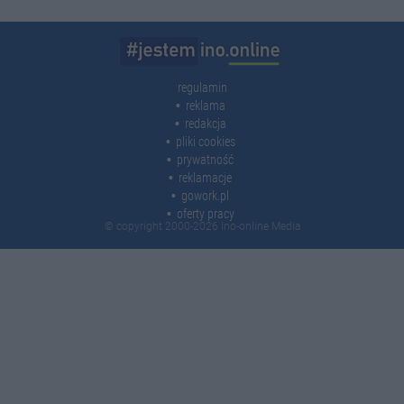
regulamin
reklama
redakcja
pliki cookies
prywatność
reklamacje
gowork.pl
oferty pracy
© copyright 2000-2026 Ino-online Media