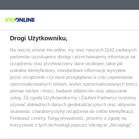
Drogi Użytkowniku,
Na naszej stronie ino.online, my oraz naszych 1162 zaufanych
partnerów uzyskujemy dostęp i przechowujemy informacje na
urządzeniu oraz przetwarzamy dane osobowe, takie jak
unikalne identyfikatory, standardowe informacje wysyłane
przez urządzenie czy dane przeglądania w celu zapewniania
spersonalizowanych reklam, wybór spersonalizowanych treści,
pomiar reklam i treści, badanie odbiorców oraz ulepszanie
usług. Za zgodą Użytkownika my i Zaufani Partnerzy możemy
używać dokładnych danych geolokalizacyjnych oraz aktywnie
skanować charakterystykę urządzenia do celów identyfikacji.
Ponieważ cenimy Twoją prywatność, prosimy o zgodę na
korzystanie z tych technologii poprzez kliknięcie „Akceptuję”.
Zgoda jest dobrowolna i zawsze możesz ją zmienić/wycofać
klikając przycisk ustawień prywatności znajdujący się w lewym