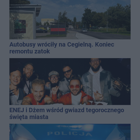
Autobusy wróciły na Cegielną. Koniec
remontu zatok
ENEJ i Dżem wśród gwiazd tegorocznego
święta miasta