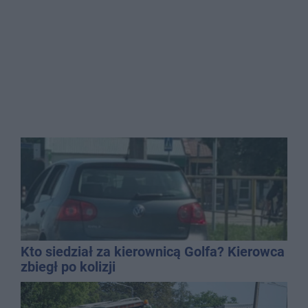
Kto siedział za kierownicą Golfa? Kierowca
zbiegł po kolizji