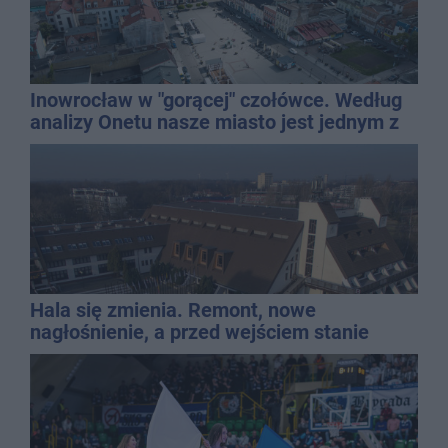
Inowrocław w "gorącej" czołówce. Według
analizy Onetu nasze miasto jest jednym z
najbardziej narażonych na upały
Hala się zmienia. Remont, nowe
nagłośnienie, a przed wejściem stanie
QEMETICA ARENA