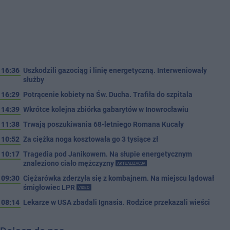
16:36
Uszkodzili gazociąg i linię energetyczną. Interweniowały
służby
16:29
Potrącenie kobiety na Św. Ducha. Trafiła do szpitala
14:39
Wkrótce kolejna zbiórka gabarytów w Inowrocławiu
11:38
Trwają poszukiwania 68-letniego Romana Kucały
10:52
Za ciężka noga kosztowała go 3 tysiące zł
10:17
Tragedia pod Janikowem. Na słupie energetycznym
znaleziono ciało mężczyzny
AKTUALIZACJA
09:30
Ciężarówka zderzyła się z kombajnem. Na miejscu lądował
śmigłowiec LPR
VIDEO
08:14
Lekarze w USA zbadali Ignasia. Rodzice przekazali wieści