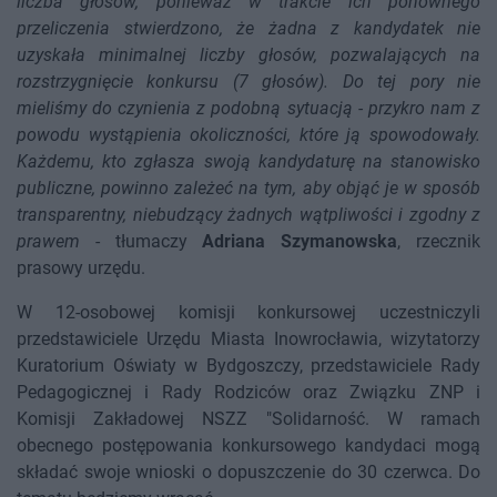
liczba głosów, ponieważ w trakcie ich ponownego
przeliczenia stwierdzono, że żadna z kandydatek nie
uzyskała minimalnej liczby głosów, pozwalających na
rozstrzygnięcie konkursu (7 głosów). Do tej pory nie
mieliśmy do czynienia z podobną sytuacją - przykro nam z
powodu wystąpienia okoliczności, które ją spowodowały.
Każdemu, kto zgłasza swoją kandydaturę na stanowisko
publiczne, powinno zależeć na tym, aby objąć je w sposób
transparentny, niebudzący żadnych wątpliwości i zgodny z
prawem
- tłumaczy
Adriana Szymanowska
, rzecznik
prasowy urzędu.
W 12-osobowej komisji konkursowej uczestniczyli
przedstawiciele Urzędu Miasta Inowrocławia, wizytatorzy
Kuratorium Oświaty w Bydgoszczy, przedstawiciele Rady
Pedagogicznej i Rady Rodziców oraz Związku ZNP i
Komisji Zakładowej NSZZ "Solidarność. W ramach
obecnego postępowania konkursowego kandydaci mogą
składać swoje wnioski o dopuszczenie do 30 czerwca. Do