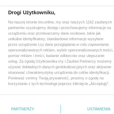
Drogi Użytkowniku,
Na naszej stronie ino.online, my oraz naszych 1162 zaufanych
partnerów uzyskujemy dostęp i przechowujemy informacje na
urządzeniu oraz przetwarzamy dane osobowe, takie jak
unikalne identyfikatory, standardowe informacje wysyłane
przez urządzenie czy dane przeglądania w celu zapewniania
spersonalizowanych reklam, wybór spersonalizowanych treści,
pomiar reklam i treści, badanie odbiorców oraz ulepszanie
usług. Za zgodą Użytkownika my i Zaufani Partnerzy możemy
używać dokładnych danych geolokalizacyjnych oraz aktywnie
skanować charakterystykę urządzenia do celów identyfikacji.
Ponieważ cenimy Twoją prywatność, prosimy o zgodę na
korzystanie z tych technologii poprzez kliknięcie „Akceptuję”.
Zgoda jest dobrowolna i zawsze możesz ją zmienić/wycofać
klikając przycisk ustawień prywatności znajdujący się w lewym
dolnym rogu strony
. Niektóre rodzaje przetwarzania danych
nie wymagają zgody użytkownika, ale masz prawo sprzeciwić
PARTNERZY
USTAWIENIA
się takiemu przetwarzaniu. Preferencje będą miały