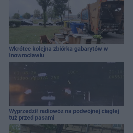
Wkrótce kolejna zbiórka gabarytów w
Inowrocławiu
Wyprzedził radiowóz na podwójnej ciągłej
tuż przed pasami