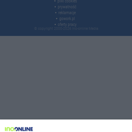
pliki cookies
prywatność
reklamacje
gowork.pl
oferty pracy
© copyright 2000-2026 Ino-online Media