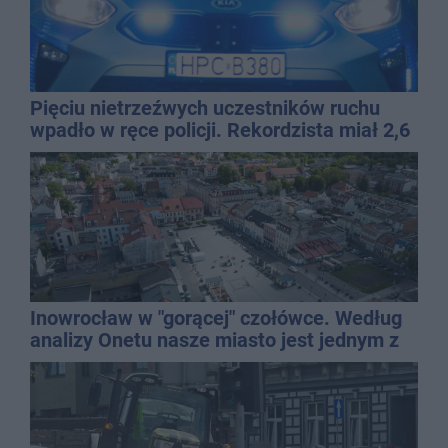
Pięciu nietrzeźwych uczestników ruchu
wpadło w ręce policji. Rekordzista miał 2,6
promila
Inowrocław w "gorącej" czołówce. Według
analizy Onetu nasze miasto jest jednym z
najbardziej narażonych na upały