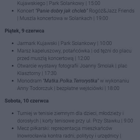
Kujawskiego | Park Solankowy | 15:00
Koncert
"Panie dobry jak chcleb"
Rogóż&Jazz Friends
| Muszla koncertowa w Solankach | 19:00
Piątek, 9 czerwca
Jarmark Kujawski | Park Solankowy | 10:00
Marsz kapeluszowy, potańcówka | od tężni do placu
przed muszlą koncertową | 12:00
Otwarcie wystawy fotografii Joanny Smolak | plac
Klasztorny | 17:30
Monodram
"Matka.Polka.Terrorystka"
w wykonaniu
Anny Todorczuk | bezpłatne wejściówki | 18:00
Sobota, 10 czerwca
Turniej w tenisie ziemnym dla dzieci, młodzieży i
dorosłych | korty tenisowe przy ul. Przy Stawku | 9:00
Mecz piłkarski: reprezentacja mieszkańców
Inowrocławia kontra radni, politycy i urzędnicy |