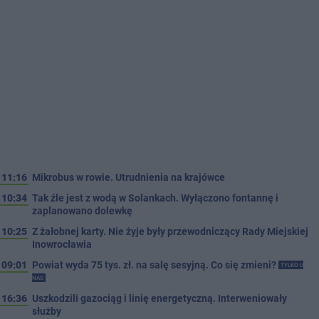
11:16
Mikrobus w rowie. Utrudnienia na krajówce
10:34
Tak źle jest z wodą w Solankach. Wyłączono fontannę i
zaplanowano dolewkę
10:25
Z żałobnej karty. Nie żyje były przewodniczący Rady Miejskiej
Inowrocławia
09:01
Powiat wyda 75 tys. zł. na salę sesyjną. Co się zmieni?
TYLKO U
NAS
16:36
Uszkodzili gazociąg i linię energetyczną. Interweniowały
służby