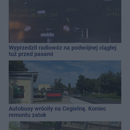
Wyprzedził radiowóz na podwójnej ciągłej
tuż przed pasami
Autobusy wróciły na Cegielną. Koniec
remontu zatok