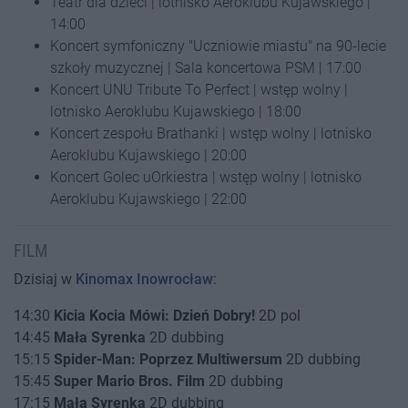
Teatr dla dzieci | lotnisko Aeroklubu Kujawskiego |
14:00
Koncert symfoniczny "Uczniowie miastu" na 90-lecie
szkoły muzycznej | Sala koncertowa PSM | 17:00
Koncert UNU Tribute To Perfect | wstęp wolny |
lotnisko Aeroklubu Kujawskiego | 18:00
Koncert zespołu Brathanki | wstęp wolny | lotnisko
Aeroklubu Kujawskiego | 20:00
Koncert Golec uOrkiestra | wstęp wolny | lotnisko
Aeroklubu Kujawskiego | 22:00
FILM
Dzisiaj w
Kinomax Inowrocław
:
14:30
Kicia Kocia Mówi: Dzień Dobry!
2D pol
14:45
Mała Syrenka
2D dubbing
15:15
Spider-Man: Poprzez Multiwersum
2D dubbing
15:45
Super Mario Bros. Film
2D dubbing
17:15
Mała Syrenka
2D dubbing