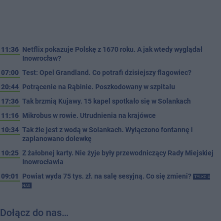
11:36
Netflix pokazuje Polskę z 1670 roku. A jak wtedy wyglądał
Inowrocław?
07:00
Test: Opel Grandland. Co potrafi dzisiejszy flagowiec?
20:44
Potrącenie na Rąbinie. Poszkodowany w szpitalu
17:36
Tak brzmią Kujawy. 15 kapel spotkało się w Solankach
11:16
Mikrobus w rowie. Utrudnienia na krajówce
10:34
Tak źle jest z wodą w Solankach. Wyłączono fontannę i
zaplanowano dolewkę
10:25
Z żałobnej karty. Nie żyje były przewodniczący Rady Miejskiej
Inowrocławia
09:01
Powiat wyda 75 tys. zł. na salę sesyjną. Co się zmieni?
TYLKO U
NAS
Dołącz do nas…