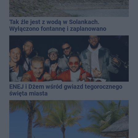
Tak źle jest z wodą w Solankach.
Wyłączono fontannę i zaplanowano
dolewkę
ENEJ i Dżem wśród gwiazd tegorocznego
święta miasta