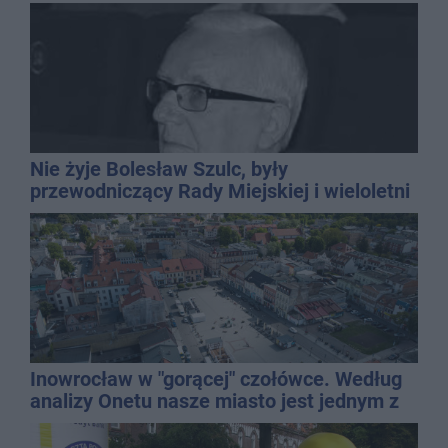
wielu stylizacji
Nie żyje Bolesław Szulc, były
przewodniczący Rady Miejskiej i wieloletni
dyrektor SP 14
Inowrocław w "gorącej" czołówce. Według
analizy Onetu nasze miasto jest jednym z
najbardziej narażonych na upały