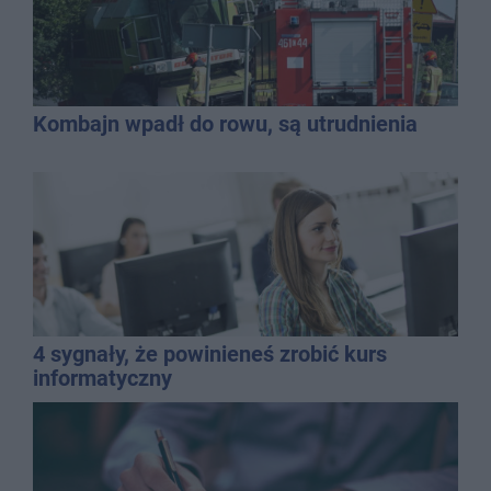
Kombajn wpadł do rowu, są utrudnienia
4 sygnały, że powinieneś zrobić kurs
informatyczny