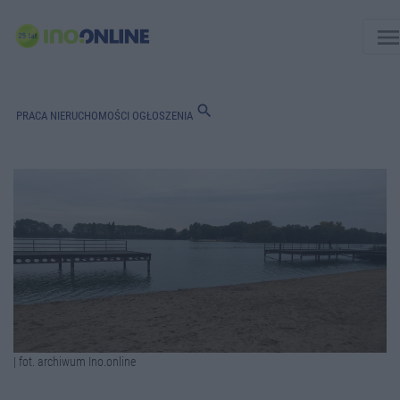
men
search
PRACA
NIERUCHOMOŚCI
OGŁOSZENIA
| fot. archiwum Ino.online