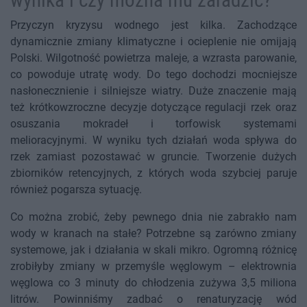
wynika i czy można mu zaradzić?
Przyczyn kryzysu wodnego jest kilka. Zachodzące
dynamicznie zmiany klimatyczne i ocieplenie nie omijają
Polski. Wilgotność powietrza maleje, a wzrasta parowanie,
co powoduje utratę wody. Do tego dochodzi mocniejsze
nasłonecznienie i silniejsze wiatry. Duże znaczenie mają
też krótkowzroczne decyzje dotyczące regulacji rzek oraz
osuszania mokradeł i torfowisk systemami
melioracyjnymi. W wyniku tych działań woda spływa do
rzek zamiast pozostawać w gruncie. Tworzenie dużych
zbiorników retencyjnych, z których woda szybciej paruje
również pogarsza sytuację.
Co można zrobić, żeby pewnego dnia nie zabrakło nam
wody w kranach na stałe? Potrzebne są zarówno zmiany
systemowe, jak i działania w skali mikro. Ogromną różnicę
zrobiłyby zmiany w przemyśle węglowym – elektrownia
węglowa co 3 minuty do chłodzenia zużywa 3,5 miliona
litrów. Powinniśmy zadbać o renaturyzację wód