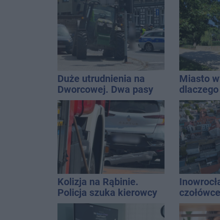
zajmijcie się
kolizji
gospodarką
Duże utrudnienia na
Miasto w
Dworcowej. Dwa pasy
dlaczego
blokowała przyczepa od
w Solank
ciągnika
nieprawd
Kolizja na Rąbinie.
Inowrocł
Policja szuka kierowcy
czołówce
Golfa
analizy 
miasto j