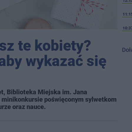
12:1
11:1
10:3
sz te kobiety?
Doł
 aby wykazać się
et, Biblioteka Miejska im. Jana
w minikonkursie poświęconym sylwetkom
urze oraz nauce.