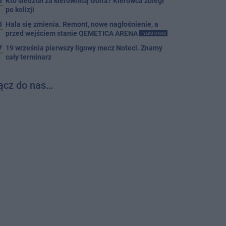
5
Kto siedział za kierownicą Golfa? Kierowca zbiegł
po kolizji
5
Hala się zmienia. Remont, nowe nagłośnienie, a
przed wejściem stanie QEMETICA ARENA
TYLKO U NAS
7
19 września pierwszy ligowy mecz Noteci. Znamy
cały terminarz
ącz do nas…