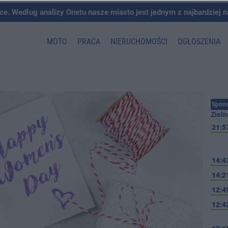
ce. Według analizy Onetu nasze miasto jest jednym z najbardziej 
MOTO
PRACA
NIERUCHOMOŚCI
OGŁOSZENIA
Spons
Zieln
21:5
14:4
14:2
12:4
12:4