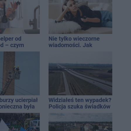
iej narażonych
elper od
Nie tylko wieczorne
od – czym
wiadomości. Jak
się na tle
mądrze korzystać z
odeli?
telewizji, żeby być na
bieżąco, ale nie żyć w
informacyjnym chaosie?
burzy ucierpiał
Widziałeś ten wypadek?
onieczna była
Policja szuka świadków
cja strażaków