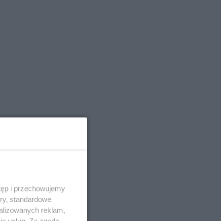
tęp i przechowujemy
ory, standardowe
alizowanych reklam,
ie usług. Za zgodą