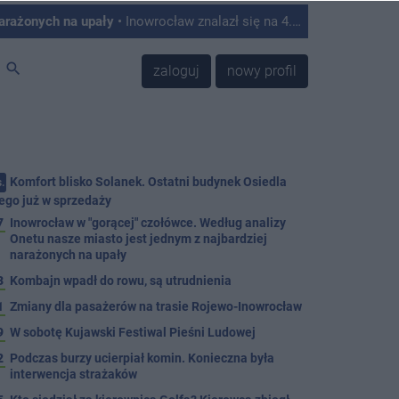
narażonych na upały
• Inowrocław znalazł się na 4. miejscu w Polsce w rankingu miast najbardziej podatnych na skutki upałów. Tak wynika z analizy przygotowanej przez Onet, który opracował autorski Indeks Podatności na Upały na podstawie danych satelitarnych, informacji o zabudowie, ilości zieleni oraz struktury mieszkańców.
search
zaloguj
nowy profil
Komfort blisko Solanek. Ostatni budynek Osiedla
.
ego już w sprzedaży
7
Inowrocław w "gorącej" czołówce. Według analizy
Onetu nasze miasto jest jednym z najbardziej
narażonych na upały
3
Kombajn wpadł do rowu, są utrudnienia
1
Zmiany dla pasażerów na trasie Rojewo-Inowrocław
9
W sobotę Kujawski Festiwal Pieśni Ludowej
2
Podczas burzy ucierpiał komin. Konieczna była
interwencja strażaków