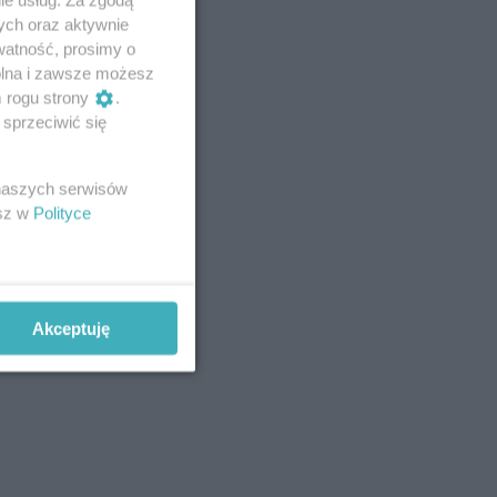
ych oraz aktywnie
watność, prosimy o
wolna i zawsze możesz
m rogu strony
.
sprzeciwić się
 naszych serwisów
esz w
Polityce
Akceptuję