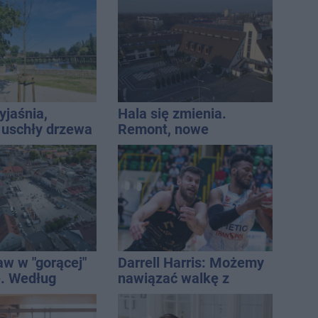
yjaśnia,
Hala się zmienia.
 uschły drzewa
Remont, nowe
ach. Radny: To
nagłośnienie, a przed
a
wejściem stanie
QEMETICA ARENA
aw w "gorącej"
Darrell Harris: Możemy
. Według
nawiązać walkę z
Onetu nasze
każdym w tej lidze
est jednym z