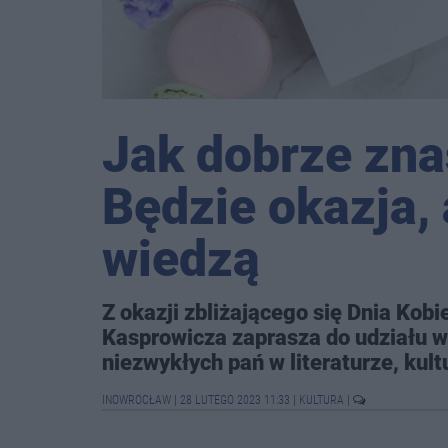
Jak dobrze zna
Będzie okazja,
wiedzą
Z okazji zbliżającego się Dnia Kobi
Kasprowicza zaprasza do udziału 
niezwykłych pań w literaturze, kult
INOWROCŁAW
|
28 LUTEGO 2023 11:33
|
KULTURA
|