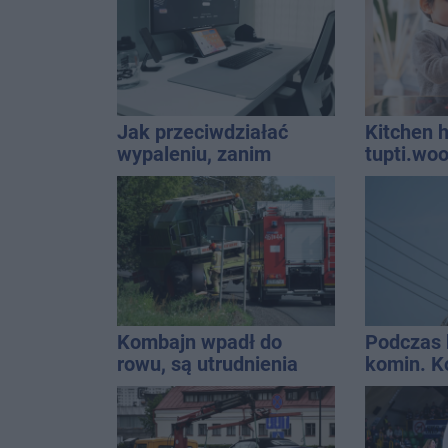
najbardz
na upały
Jak przeciwdziałać
Kitchen h
wypaleniu, zanim
tupti.wo
dopadnie?
wyróżnia 
innych m
Kombajn wpadł do
Podczas 
rowu, są utrudnienia
komin. K
interwen