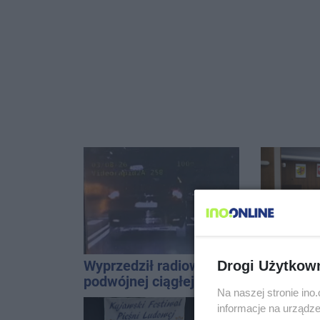
Wyprzedził radiowóz na
Powiat wy
Drogi Użytkow
podwójnej ciągłej tuż
na salę s
Na naszej stronie in
przed pasami
zmieni?
informacje na urządze