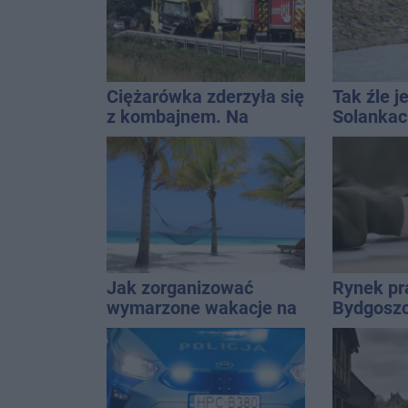
Ciężarówka zderzyła się
Tak źle j
z kombajnem. Na
Solankac
miejscu lądował
fontannę
śmigłowiec LPR
dolewkę
Jak zorganizować
Rynek pr
wymarzone wakacje na
Bydgoszc
Zanzibarze?
warto sz
możliwoś
zawodow