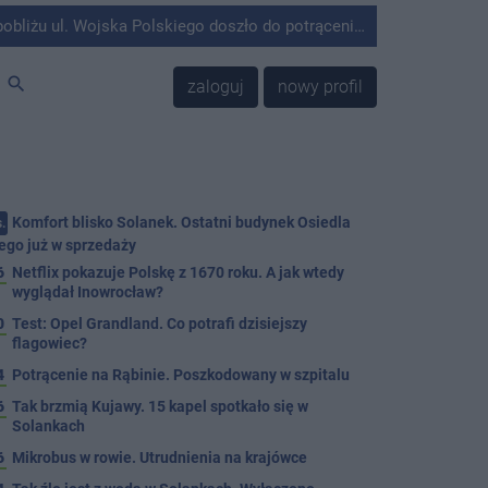
olskiego doszło do potrącenia mężczyzny przez kierującego Mercedesem.
search
zaloguj
nowy profil
Komfort blisko Solanek. Ostatni budynek Osiedla
.
ego już w sprzedaży
6
Netflix pokazuje Polskę z 1670 roku. A jak wtedy
wyglądał Inowrocław?
0
Test: Opel Grandland. Co potrafi dzisiejszy
flagowiec?
4
Potrącenie na Rąbinie. Poszkodowany w szpitalu
6
Tak brzmią Kujawy. 15 kapel spotkało się w
Solankach
6
Mikrobus w rowie. Utrudnienia na krajówce