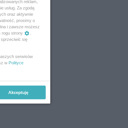
alizowanych reklam,
ie usług. Za zgodą
ych oraz aktywnie
watność, prosimy o
wolna i zawsze możesz
m rogu strony
.
sprzeciwić się
 naszych serwisów
esz w
Polityce
Akceptuję