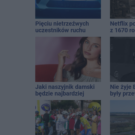
Pięciu nietrzeźwych
Netflix p
uczestników ruchu
z 1670 ro
wpadło w ręce policji.
wtedy wy
Rekordzista miał 2,6
Inowrocł
promila
Jaki naszyjnik damski
Nie żyje 
będzie najbardziej
były prz
uniwersalny? Modele,
Rady Miej
które pasują do wielu
wieloletn
stylizacji
14