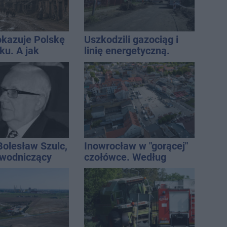
okazuje Polskę
Uszkodzili gazociąg i
ku. A jak
linię energetyczną.
glądał
Interweniowały służby
aw?
Bolesław Szulc,
Inowrocław w "gorącej"
ewodniczący
czołówce. Według
skiej i
analizy Onetu nasze
i dyrektor SP
miasto jest jednym z
najbardziej narażonych
na upały