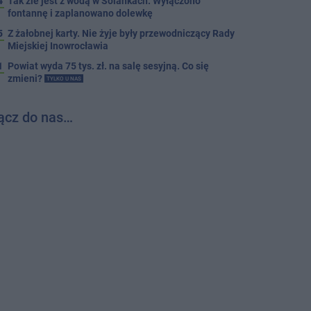
4
Tak źle jest z wodą w Solankach. Wyłączono
fontannę i zaplanowano dolewkę
5
Z żałobnej karty. Nie żyje były przewodniczący Rady
Miejskiej Inowrocławia
1
Powiat wyda 75 tys. zł. na salę sesyjną. Co się
zmieni?
TYLKO U NAS
ącz do nas…