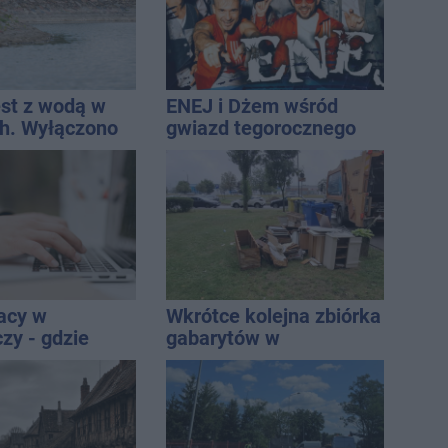
est z wodą w
ENEJ i Dżem wśród
h. Wyłączono
gwiazd tegorocznego
 i zaplanowano
święta miasta
acy w
Wkrótce kolejna zbiórka
zy - gdzie
gabarytów w
ukać nowych
Inowrocławiu
ci
ych?