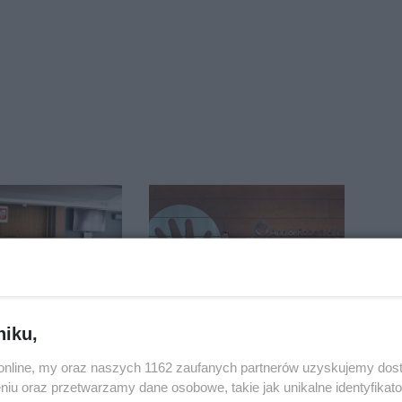
da 75 tys. zł.
Lekarze w USA zbadali
niku,
esyjną. Co się
Ignasia. Rodzice
o.online, my oraz naszych 1162 zaufanych partnerów uzyskujemy dos
przekazali wieści
niu oraz przetwarzamy dane osobowe, takie jak unikalne identyfikat