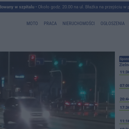
dowany w szpitalu
• Około godz. 20.00 na ul. Błażka na przejściu w pobliżu ul. Wojska P
MOTO
PRACA
NIERUCHOMOŚCI
OGŁOSZENIA
Spons
Zieln
11:3
07:0
20:4
17:3
11:1