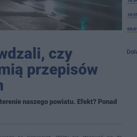
10:3
10:2
09:0
wdzali, czy
Doł
amią przepisów
h
terenie naszego powiatu. Efekt? Ponad