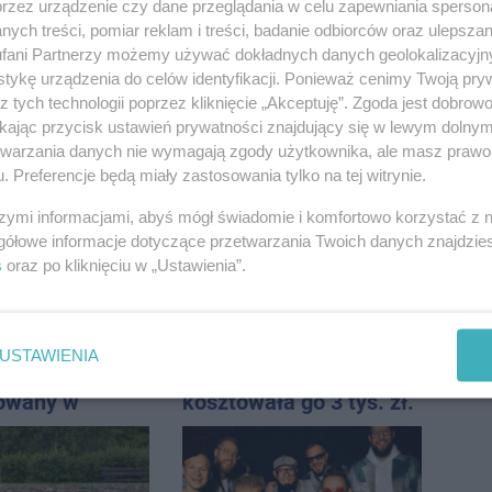
przez urządzenie czy dane przeglądania w celu zapewniania sperson
ych treści, pomiar reklam i treści, badanie odbiorców oraz ulepszan
fani Partnerzy możemy używać dokładnych danych geolokalizacyjn
tykę urządzenia do celów identyfikacji. Ponieważ cenimy Twoją pry
z tych technologii poprzez kliknięcie „Akceptuję”. Zgoda jest dobro
ikając przycisk ustawień prywatności znajdujący się w lewym dolny
przy ul.
Trwają poszukiwania
etwarzania danych nie wymagają zgody użytkownika, ale masz prawo 
. Nie żyje
68-letniego Romana
. Preferencje będą miały zastosowania tylko na tej witrynie.
tóra wypadła z
Kucały
o piętra
szymi informacjami, abyś mógł świadomie i komfortowo korzystać z
gółowe informacje dotyczące przetwarzania Twoich danych znajdzi
s
oraz po kliknięciu w „Ustawienia”.
USTAWIENIA
e na Rąbinie.
Za ciężka noga
owany w
kosztowała go 3 tys. zł.
Do tego 13 punktów