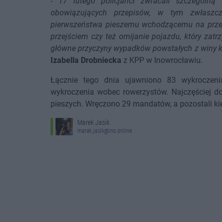
-
17 lutego policjanci zwracali szczególną
obowiązujących przepisów, w tym zwłaszcz
pierwszeństwa pieszemu wchodzącemu na przejś
przejściem czy też omijanie pojazdu, który zat
główne przyczyny wypadków powstałych z winy k
Izabella Drobniecka
z KPP w Inowrocławiu.
Łącznie tego dnia ujawniono 83 wykroczeni
wykroczenia wobec rowerzystów. Najczęściej do
pieszych. Wręczono 29 mandatów, a pozostali ki
Marek Jasik
marek.jasik@ino.online