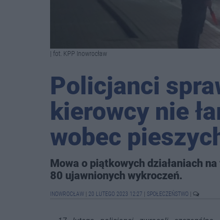
| fot. KPP Inowrocław
Policjanci spra
kierowcy nie ł
wobec pieszyc
Mowa o piątkowych działaniach na 
80 ujawnionych wykroczeń.
INOWROCŁAW
|
20 LUTEGO 2023 12:27
|
SPOŁECZEŃSTWO
|