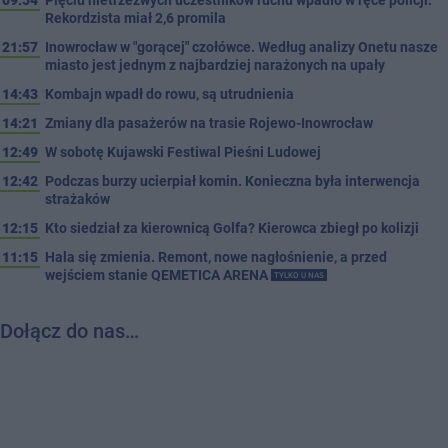
Rekordzista miał 2,6 promila
21:57
Inowrocław w "gorącej" czołówce. Według analizy Onetu nasze
miasto jest jednym z najbardziej narażonych na upały
14:43
Kombajn wpadł do rowu, są utrudnienia
14:21
Zmiany dla pasażerów na trasie Rojewo-Inowrocław
12:49
W sobotę Kujawski Festiwal Pieśni Ludowej
12:42
Podczas burzy ucierpiał komin. Konieczna była interwencja
strażaków
12:15
Kto siedział za kierownicą Golfa? Kierowca zbiegł po kolizji
11:15
Hala się zmienia. Remont, nowe nagłośnienie, a przed
wejściem stanie QEMETICA ARENA
TYLKO U NAS
Dołącz do nas…