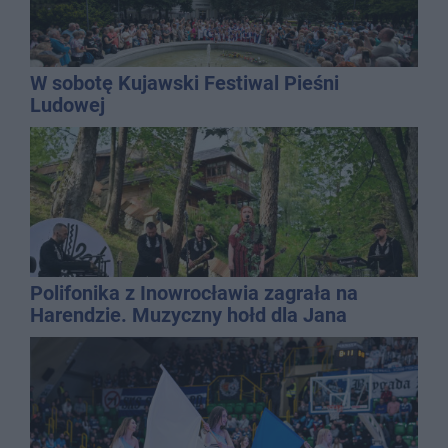
W sobotę Kujawski Festiwal Pieśni
Ludowej
Polifonika z Inowrocławia zagrała na
Harendzie. Muzyczny hołd dla Jana
Kasprowicza