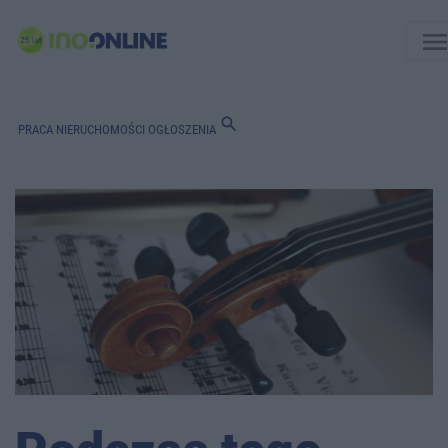
men
search
PRACA
NIERUCHOMOŚCI
OGŁOSZENIA