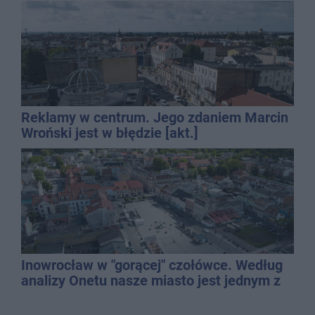
Reklamy w centrum. Jego zdaniem Marcin
Wroński jest w błędzie [akt.]
Inowrocław w "gorącej" czołówce. Według
analizy Onetu nasze miasto jest jednym z
najbardziej narażonych na upały