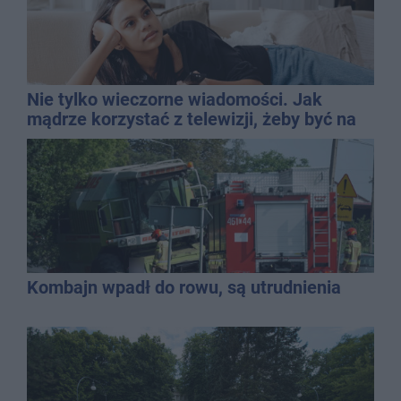
Nie tylko wieczorne wiadomości. Jak
mądrze korzystać z telewizji, żeby być na
bieżąco, ale nie żyć w informacyjnym
chaosie?
Kombajn wpadł do rowu, są utrudnienia