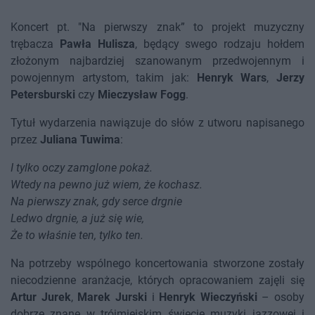
Koncert pt. "Na pierwszy znak” to projekt muzyczny
trębacza
Pawła Hulisza
, będący swego rodzaju hołdem
złożonym najbardziej szanowanym przedwojennym i
powojennym artystom, takim jak:
Henryk Wars
,
Jerzy
Petersburski
czy
Mieczysław Fogg
.
Tytuł wydarzenia nawiązuje do słów z utworu napisanego
przez
Juliana Tuwima
:
I tylko oczy zamglone pokaż.
Wtedy na pewno już wiem, że kochasz.
Na pierwszy znak, gdy serce drgnie
Ledwo drgnie, a już się wie,
Że to właśnie ten, tylko ten.
Na potrzeby wspólnego koncertowania stworzone zostały
niecodzienne aranżacje, których opracowaniem zajęli się
Artur Jurek
,
Marek Jurski
i
Henryk Wieczyński
– osoby
dobrze znane w trójmiejskim świecie muzyki jazzowej i