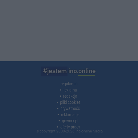
regulamin
reklama
redakcja
pliki cookies
prywatność
reklamacje
gowork.pl
oferty pracy
© copyright 2000-2026 Ino-online Media