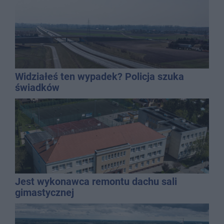
Widziałeś ten wypadek? Policja szuka
świadków
Jest wykonawca remontu dachu sali
gimastycznej