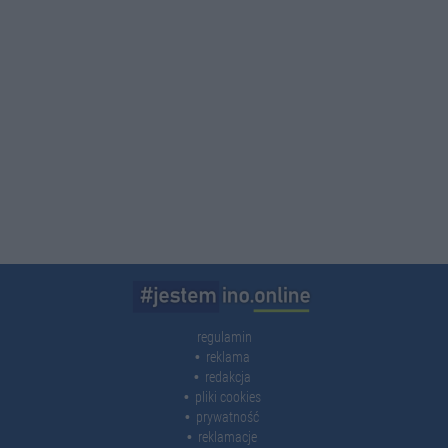
regulamin
reklama
redakcja
pliki cookies
prywatność
reklamacje