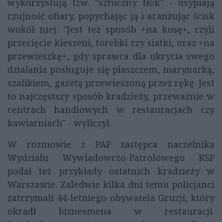
wykorzystują tzw. "sztuczny tłok" - usypiają
czujność ofiary, popychając ją i aranżując ścisk
wokół niej. "Jest też sposób +na kosę+, czyli
przecięcie kieszeni, torebki czy siatki, oraz +na
przewieszkę+, gdy sprawca dla ukrycia swego
działania posługuje się płaszczem, marynarką,
szalikiem, gazetą przewieszoną przez rękę. Jest
to najczęstszy sposób kradzieży, przeważnie w
centrach handlowych w restauracjach czy
kawiarniach" - wyliczył.
W rozmowie z PAP zastępca naczelnika
Wydziału Wywiadowczo-Patrolowego KSP
podał też przykłady ostatnich kradzieży w
Warszawie. Zaledwie kilka dni temu policjanci
zatrzymali 44-letniego obywatela Gruzji, który
okradł biznesmena w restauracji.