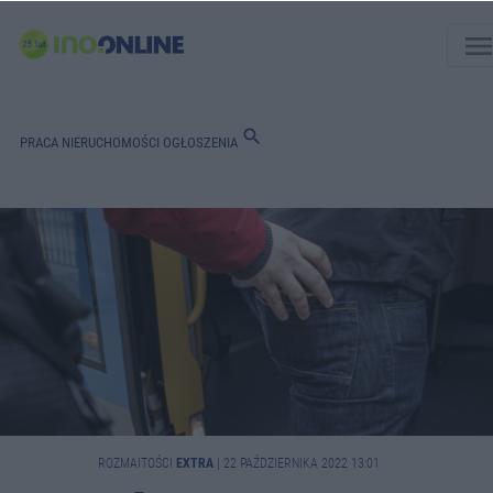
men
search
PRACA
NIERUCHOMOŚCI
OGŁOSZENIA
ROZMAITOŚCI
EXTRA
|
22 PAŹDZIERNIKA 2022 13:01