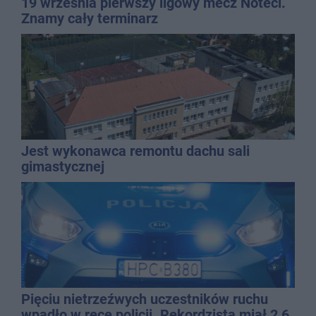
19 września pierwszy ligowy mecz Noteci.
Znamy cały terminarz
Jest wykonawca remontu dachu sali
gimastycznej
Pięciu nietrzeźwych uczestników ruchu
wpadło w ręce policji. Rekordzista miał 2,6