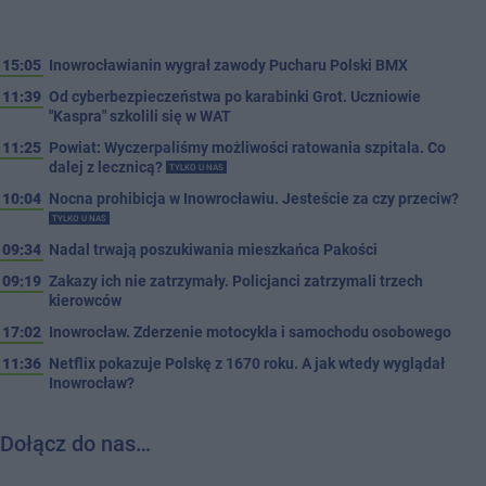
15:05
Inowrocławianin wygrał zawody Pucharu Polski BMX
11:39
Od cyberbezpieczeństwa po karabinki Grot. Uczniowie
"Kaspra" szkolili się w WAT
11:25
Powiat: Wyczerpaliśmy możliwości ratowania szpitala. Co
dalej z lecznicą?
TYLKO U NAS
10:04
Nocna prohibicja w Inowrocławiu. Jesteście za czy przeciw?
TYLKO U NAS
09:34
Nadal trwają poszukiwania mieszkańca Pakości
09:19
Zakazy ich nie zatrzymały. Policjanci zatrzymali trzech
kierowców
17:02
Inowrocław. Zderzenie motocykla i samochodu osobowego
11:36
Netflix pokazuje Polskę z 1670 roku. A jak wtedy wyglądał
Inowrocław?
Dołącz do nas…