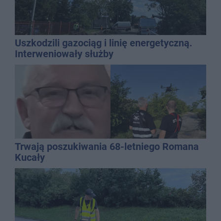
Uszkodzili gazociąg i linię energetyczną.
Interweniowały służby
Trwają poszukiwania 68-letniego Romana
Kucały