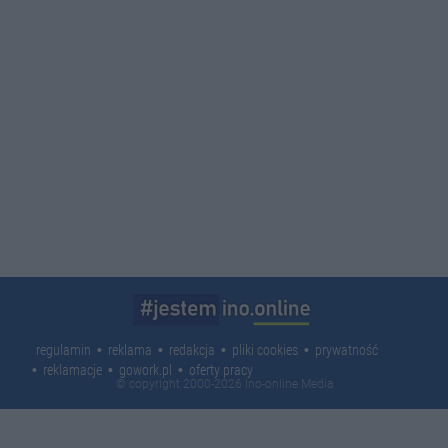
regulamin
reklama
redakcja
pliki cookies
prywatność
reklamacje
gowork.pl
oferty pracy
© copyright 2000-2026 Ino-online Media