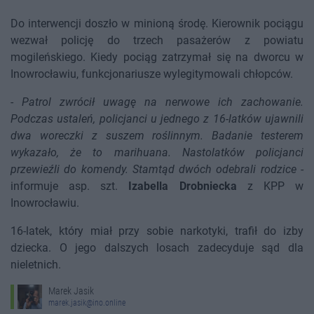
Do interwencji doszło w minioną środę. Kierownik pociągu
wezwał policję do trzech pasażerów z powiatu
mogileńskiego. Kiedy pociąg zatrzymał się na dworcu w
Inowrocławiu, funkcjonariusze wylegitymowali chłopców.
-
Patrol zwrócił uwagę na nerwowe ich zachowanie.
Podczas ustaleń, policjanci u jednego z 16-latków ujawnili
dwa woreczki z suszem roślinnym. Badanie testerem
wykazało, że to marihuana. Nastolatków policjanci
przewieźli do komendy. Stamtąd dwóch odebrali rodzice
-
informuje asp. szt.
Izabella Drobniecka
z KPP w
Inowrocławiu.
16-latek, który miał przy sobie narkotyki, trafił do izby
dziecka. O jego dalszych losach zadecyduje sąd dla
nieletnich.
Marek Jasik
marek.jasik@ino.online