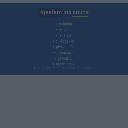
regulamin
reklama
redakcja
pliki cookies
prywatność
reklamacje
gowork.pl
oferty pracy
© copyright 2000-2026 Ino-online Media