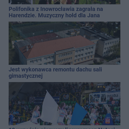
Polifonika z Inowrocławia zagrała na
Harendzie. Muzyczny hołd dla Jana
Kasprowicza
Jest wykonawca remontu dachu sali
gimastycznej