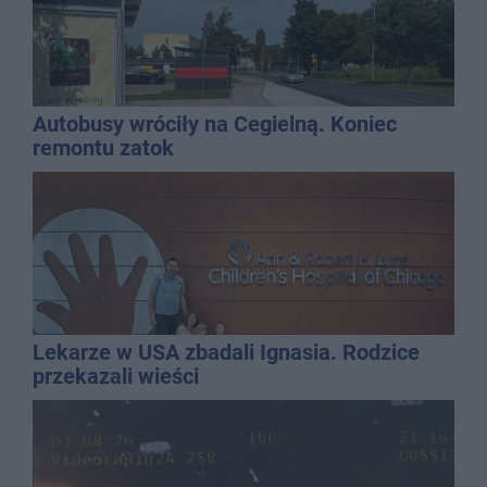
Autobusy wróciły na Cegielną. Koniec
remontu zatok
Lekarze w USA zbadali Ignasia. Rodzice
przekazali wieści