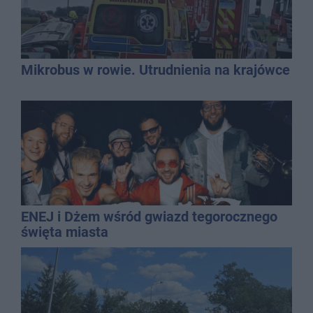
Mikrobus w rowie. Utrudnienia na krajówce
ENEJ i Dżem wśród gwiazd tegorocznego
święta miasta