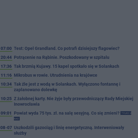
07:00
Test: Opel Grandland. Co potrafi dzisiejszy flagowiec?
20:44
Potrącenie na Rąbinie. Poszkodowany w szpitalu
17:36
Tak brzmią Kujawy. 15 kapel spotkało się w Solankach
11:16
Mikrobus w rowie. Utrudnienia na krajówce
10:34
Tak źle jest z wodą w Solankach. Wyłączono fontannę i
zaplanowano dolewkę
10:25
Z żałobnej karty. Nie żyje były przewodniczący Rady Miejskiej
Inowrocławia
09:01
Powiat wyda 75 tys. zł. na salę sesyjną. Co się zmieni?
TYLKO U
NAS
08-07
Uszkodzili gazociąg i linię energetyczną. Interweniowały
służby