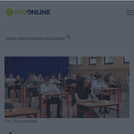
men
search
PRACA
NIERUCHOMOŚCI
OGŁOSZENIA
| fot. UM Inowrocław