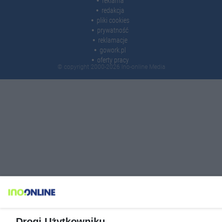
reklama
redakcja
pliki cookies
prywatność
reklamacje
gowork.pl
oferty pracy
© copyright 2000-2026 Ino-online Media
Drogi Użytkowniku,