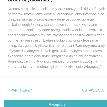
Na naszej stronie ino.online, my oraz naszych 1162 zaufanych
partnerów uzyskujemy dostęp i przechowujemy informacje na
urządzeniu oraz przetwarzamy dane osobowe, takie jak
unikalne identyfikatory, standardowe informacje wysyłane
przez urządzenie czy dane przeglądania w celu zapewniania
spersonalizowanych reklam, wybór spersonalizowanych treści,
pomiar reklam i treści, badanie odbiorców oraz ulepszanie
usług. Za zgodą Użytkownika my i Zaufani Partnerzy możemy
używać dokładnych danych geolokalizacyjnych oraz aktywnie
skanować charakterystykę urządzenia do celów identyfikacji.
Ponieważ cenimy Twoją prywatność, prosimy o zgodę na
korzystanie z tych technologii poprzez kliknięcie „Akceptuję”.
Zgoda jest dobrowolna i zawsze możesz ją zmienić/wycofać
klikając przycisk ustawień prywatności znajdujący się w lewym
dolnym rogu strony
. Niektóre rodzaje przetwarzania danych
nie wymagają zgody użytkownika, ale masz prawo sprzeciwić
PARTNERZY
USTAWIENIA
się takiemu przetwarzaniu. Preferencje będą miały
zastosowania tylko na tej witrynie.
Akceptuję
Zapoznaj się z poniższymi informacjami, abyś mógł świadomie